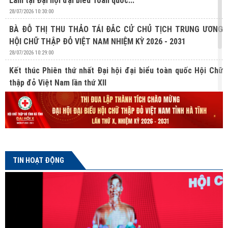
Lâm tại Đại hội đại biểu Toàn quốc...
28/07/2026 10:30:00
BÀ ĐỖ THỊ THU THẢO TÁI ĐẮC CỬ CHỦ TỊCH TRUNG ƯƠNG
HỘI CHỮ THẬP ĐỎ VIỆT NAM NHIỆM KỲ 2026 - 2031
28/07/2026 10:29:00
Kết thúc Phiên thứ nhất Đại hội đại biểu toàn quốc Hội Chữ
thập đỏ Việt Nam lần thứ XII
27/07/2026 10:31:00
Lan tỏa nghĩa cử hiến mô, tạng từ Chương trình “Hành trình
Đỏ” lần thứ V tại Hà Tĩnh
24/07/2026 16:04:00
TIN HOẠT ĐỘNG