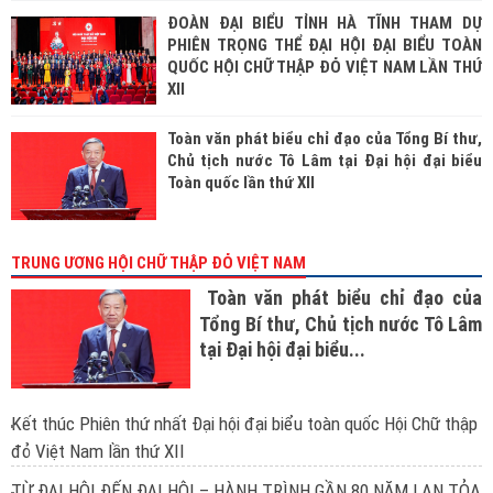
ĐOÀN ĐẠI BIỂU TỈNH HÀ TĨNH THAM DỰ
PHIÊN TRỌNG THỂ ĐẠI HỘI ĐẠI BIỂU TOÀN
QUỐC HỘI CHỮ THẬP ĐỎ VIỆT NAM LẦN THỨ
XII
Toàn văn phát biểu chỉ đạo của Tổng Bí thư,
Chủ tịch nước Tô Lâm tại Đại hội đại biểu
Toàn quốc lần thứ XII
TRUNG ƯƠNG HỘI CHỮ THẬP ĐỎ VIỆT NAM
Toàn văn phát biểu chỉ đạo của
Tổng Bí thư, Chủ tịch nước Tô Lâm
tại Đại hội đại biểu...
Kết thúc Phiên thứ nhất Đại hội đại biểu toàn quốc Hội Chữ thập
đỏ Việt Nam lần thứ XII
TỪ ĐẠI HỘI ĐẾN ĐẠI HỘI – HÀNH TRÌNH GẦN 80 NĂM LAN TỎA