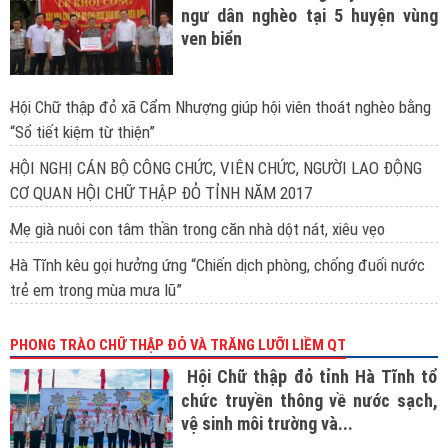
ngư dân nghèo tại 5 huyện vùng
ven biển
Hội Chữ thập đỏ xã Cẩm Nhượng giúp hội viên thoát nghèo bằng
“Sổ tiết kiệm từ thiện”
HỘI NGHỊ CÁN BỘ CÔNG CHỨC, VIÊN CHỨC, NGƯỜI LAO ĐỘNG
CƠ QUAN HỘI CHỮ THẬP ĐỎ TỈNH NĂM 2017
Mẹ già nuôi con tâm thần trong căn nhà dột nát, xiêu vẹo
Hà Tĩnh kêu gọi hưởng ứng “Chiến dịch phòng, chống đuối nước
trẻ em trong mùa mưa lũ”
PHONG TRÀO CHỮ THẬP ĐỎ VÀ TRĂNG LƯỠI LIỀM QT
Hội Chữ thập đỏ tỉnh Hà Tĩnh tổ
chức truyền thông về nước sạch,
vệ sinh môi trường và...