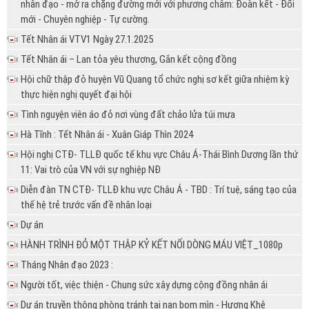
nhân đạo - mở ra chặng đường mới với phương châm: Đoàn kết - Đổi
mới - Chuyên nghiệp - Tự cường.
Tết Nhân ái VTV1 Ngày 27.1.2025
Tết Nhân ái – Lan tỏa yêu thương, Gắn kết cộng đồng
Hội chữ thập đỏ huyện Vũ Quang tổ chức nghị sơ kết giữa nhiệm kỳ
thực hiện nghị quyết đại hội
Tình nguyện viên áo đỏ nơi vùng đất chảo lửa túi mưa
Hà Tĩnh : Tết Nhân ái - Xuân Giáp Thìn 2024
Hội nghị CTĐ- TLLĐ quốc tế khu vực Châu Á-Thái Bình Dương lần thứ
11: Vai trò của VN với sự nghiệp NĐ
Diễn đàn TN CTĐ- TLLĐ khu vực Châu Á - TBD : Trí tuệ, sáng tạo của
thế hệ trẻ trước vấn đề nhân loại
Dự án
HÀNH TRÌNH ĐỎ MỘT THẬP KỶ KẾT NỐI DÒNG MÁU VIỆT_1080p
Tháng Nhân đạo 2023 :
Người tốt, việc thiện - Chung sức xây dựng cộng đồng nhân ái
Dự án truyền thông phòng tránh tai nạn bom mìn - Hương Khê