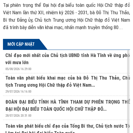
ch
Tại phiên trọng thể Đại hội đại biểu toàn quốc Hội Chữ thập đỏ
B
ác
Việt Nam lần thứ XII, nhiệm kỳ 2026 - 2031, bà Đỗ Thị Thu Thảo,
đ
ủa
Bí thư Đảng ủy, Chủ tịch Trung ương Hội Chữ thập đỏ Việt Nam
t
đã trình bày diễn văn khai mạc, nhấn mạnh truyền thống 80...
MỚI CẬP NHẬT
Chỉ đạo mới nhất của Chủ tịch UBND tỉnh Hà Tĩnh về ứng phó
với mưa lớn
05/08/2026 16:29:00
Toàn văn phát biểu khai mạc của bà Đỗ Thị Thu Thảo, Chủ
tịch Trung ương Hội Chữ thập đỏ Việt Nam...
29/07/2026 16:16:00
ĐOÀN ĐẠI BIỂU TỈNH HÀ TĨNH THAM DỰ PHIÊN TRỌNG THỂ
ĐẠI HỘI ĐẠI BIỂU TOÀN QUỐC HỘI CHỮ THẬP ĐỎ...
28/07/2026 20:31:00
Toàn văn phát biểu chỉ đạo của Tổng Bí thư, Chủ tịch nước Tô