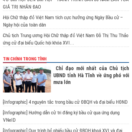
GIÁ TRỊ NHÂN ĐẠO
Hội Chữ thập đỏ Việt Nam tích cực hưởng ứng Ngày Bầu cử –
Ngày hội của toàn dân
Chủ tịch Trung ương Hội Chữ thập đỏ Việt Nam Đỗ Thị Thu Thảo
ứng cử đại biểu Quốc hội khóa XVI...
TIN CHÍNH TRONG TỈNH
Chỉ đạo mới nhất của Chủ tịch
UBND tỉnh Hà Tĩnh về ứng phó với
mưa lớn
[Infographic] 4 nguyên tắc trong bầu cử ĐBQH và đại biểu HĐND
[Infographic] Hướng dẫn cử tri đăng ký bầu cử qua ứng dụng
VNeID
[Infographic] Quy trình bỏ phiếu bầu cử ĐBQH khoá XVI và đại