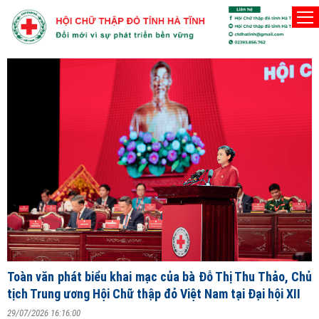
Người Hội viên Hội Chữ thập đỏ phải t
Thứ Sáu, 7/8/2026
Đ
T
V
ng
Toàn văn phát biểu khai mạc của bà Đỗ Thị Thu Thảo, Chủ
2
tịch Trung ương Hội Chữ thập đỏ Việt Nam tại Đại hội XII
S
29/07/2026 16:16:00
X