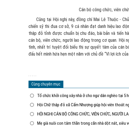
Cán bộ công chức, viên chức
Cũng tại Hội nghị này, đồng chí Mai Lê Thuộc - Chủ t
chiến sỹ thi đua cơ sở, 9 cá nhân đạt danh hiệu lao
thập đỏ tỉnh được chuẩn bị chu đáo, bài bản và tiến h
cán bộ, viên chức, người lao động trong cơ quan. Hội n
tình, nhất trí tuyệt đối biểu thị sự quyết tâm của cán b
đấu hết mình hứa hẹn một năm với chủ đề “Vì lợi ích củ
. . . . .
Cùng chuyên mục
Tổ chức khởi công xây nhà ở cho ngư dân nghèo tại 5 
Hội Chữ thập đỏ xã Cẩm Nhượng giúp hội viên thoát ng
HỘI NGHỊ CÁN BỘ CÔNG CHỨC, VIÊN CHỨC, NGƯỜI L
Mẹ già nuôi con tâm thần trong căn nhà dột nát, xiêu 