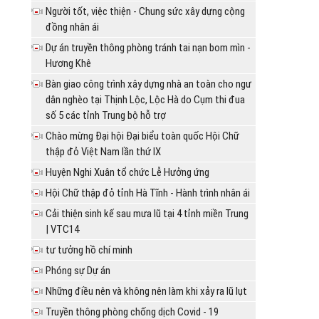
Người tốt, việc thiện - Chung sức xây dựng cộng
đồng nhân ái
Dự án truyền thông phòng tránh tai nạn bom mìn -
Hương Khê
Bàn giao công trình xây dựng nhà an toàn cho ngư
dân nghèo tại Thịnh Lộc, Lộc Hà do Cụm thi đua
số 5 các tỉnh Trung bộ hỗ trợ
Chào mừng Đại hội Đại biểu toàn quốc Hội Chữ
thập đỏ Việt Nam lần thứ IX
Huyện Nghi Xuân tổ chức Lễ Hưởng ứng
Hội Chữ thập đỏ tỉnh Hà Tĩnh - Hành trình nhân ái
Cải thiện sinh kế sau mưa lũ tại 4 tỉnh miền Trung
| VTC14
tư tưởng hồ chí minh
Phóng sự Dự án
Những điều nên và không nên làm khi xảy ra lũ lụt
Truyền thông phòng chống dịch Covid - 19