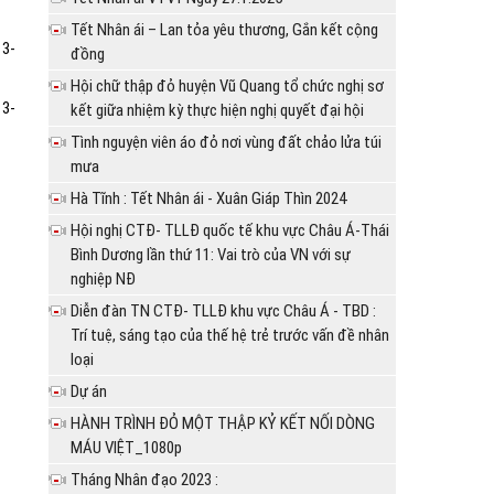
Tết Nhân ái – Lan tỏa yêu thương, Gắn kết cộng
13-
đồng
Hội chữ thập đỏ huyện Vũ Quang tổ chức nghị sơ
13-
kết giữa nhiệm kỳ thực hiện nghị quyết đại hội
Tình nguyện viên áo đỏ nơi vùng đất chảo lửa túi
mưa
Hà Tĩnh : Tết Nhân ái - Xuân Giáp Thìn 2024
Hội nghị CTĐ- TLLĐ quốc tế khu vực Châu Á-Thái
Bình Dương lần thứ 11: Vai trò của VN với sự
nghiệp NĐ
Diễn đàn TN CTĐ- TLLĐ khu vực Châu Á - TBD :
Trí tuệ, sáng tạo của thế hệ trẻ trước vấn đề nhân
loại
Dự án
HÀNH TRÌNH ĐỎ MỘT THẬP KỶ KẾT NỐI DÒNG
MÁU VIỆT_1080p
Tháng Nhân đạo 2023 :