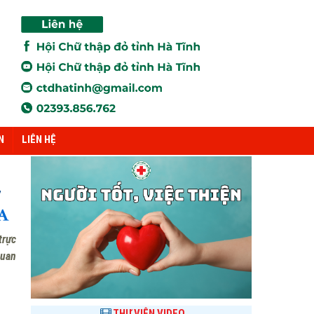
N
LIÊN HỆ
7
trực
quan
THƯ VIỆN VIDEO