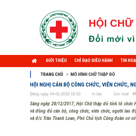
GIỚI THIỆU
CHỈ ĐẠO ĐIỀU HÀNH
TIN HO
TRANG CHỦ
MÔ HÌNH CHỮ THẬP ĐỎ
HỘI NGHỊ CÁN BỘ CÔNG CHỨC, VIÊN CHỨC, N
4
Đăng ngày 04-01-2018 16:50
In bài
Gửi mail
Sáng ngày 28/12/2017, Hội Chữ thập đỏ tỉnh tổ chức 
và đông đủ cán bộ, công chức, viên chức, người lao 
và đ/c Trần Thanh Loan, Phó Chủ tịch Công đoàn cơ sở