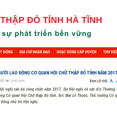
ẠT ĐỘNG
ĐỊA CHỈ NHÂN ĐẠO
HOẠT ĐỘNG CẤP HUYỆN
THƯ VIỆ
GƯỜI LAO ĐỘNG CƠ QUAN HỘI CHỮ THẬP ĐỎ TỈNH NĂM 201
988
Lượt xem
Xem cỡ chữ
Hội nghị cán bộ công chức năm 2017. Dự Hội nghị có các đ/c Thường 
động Cơ quan Hội Chữ thập đỏ tỉnh. Đ/c Mai Lê Thuộc, Thủ trưởng Cơ 
 đồng chủ trù Hội nghị.