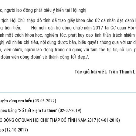
, người lao động phát biểu ý kiến tại Hội nghị
ịch Hội Chữ thập đỏ tỉnh đã trao giấy khen cho 02 cá nhân đạt danh 
 động tiên tiến. Hội nghị cán bộ công chức năm 2017 tại Cơ quan Hội
ành một cách khoa học, nghiêm túc, phát huy cao tinh thần trách nhiệm
ghị với nhiều chỉ tiêu, nội dung được bàn, biểu quyết thông qua với sự 
ộ, viên chức, người lao động trong cơ quan; với tâm thế tự tin, nỗ lực, 
a đoàn viên công đoàn” sẽ thành công tốt đẹp./.
Tác giả bài viết: Trần Thanh 
huyện vùng ven biển
(03-06-2022)
hèo bằng “Sổ tiết kiệm từ thiện”
(02-07-2019)
AO ĐỘNG CƠ QUAN HỘI CHỮ THẬP ĐỎ TỈNH NĂM 2017
(04-01-2018)
vẹo
(12-10-2017)