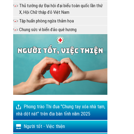
Thủ tướng dự Đại hội đại biểu toàn quốc lần thứ
X, Hội Chữ thập đỏ Việt Nam
Tập huấn phòng ngừa thảm họa
Chung sức vì biển đảo quê hương
Phong trào Thi đua "Chung tay xóa nhà tạm,
nhà dột nát" trên địa bàn tỉnh năm 2025
Người tốt - Việc thiện