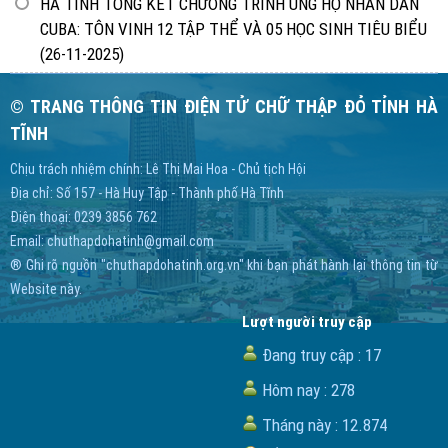
HÀ TĨNH TỔNG KẾT CHƯƠNG TRÌNH ỦNG HỘ NHÂN DÂN
CUBA: TÔN VINH 12 TẬP THỂ VÀ 05 HỌC SINH TIÊU BIỂU
(26-11-2025)
© TRANG THÔNG TIN ĐIỆN TỬ CHỮ THẬP ĐỎ TỈNH HÀ
TĨNH
Chịu trách nhiệm chính: Lê Thị Mai Hoa - Chủ tịch Hội
Địa chỉ: Số 157 - Hà Huy Tập - Thành phố Hà Tĩnh
Điện thoại: 0239 3856 762
Email:
chuthapdohatinh@gmail.com
® Ghi rõ nguồn "chuthapdohatinh.org.vn" khi bạn phát hành lại thông tin từ
Website này.
Lượt người truy cập
Đang truy cập :
17
Hôm nay :
278
Tháng này :
12.874