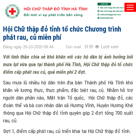
TRANG CHỦ
CÔNG TÁC XÃ HỘI
Hội Chữ thập đỏ tỉnh tổ chức Chương trình
phát rau, củ miễn phí
5159
Lượt xem
Đăng ngày 26-10-2020 08:44
Gửi mail
Với tinh thần chia sẻ khó khăn với các hộ dân bị ảnh hưởng bởi
mưa lụt vừa qua tại thành phố Hà Tĩnh, Hội Chữ thập đỏ tổ chức
điểm cấp phát rau củ, quả miễn phí 2 đợt.
Sau mưa lũ nhiều hộ dân trên địa bàn Thành phố Hà Tĩnh khó
khăn về lương thực, thực phẩm; đặc biệt rau, củ. Nhằm hỗ trợ
người dân phần nào, Mặt trận Tổ quốc, Hội Chữ thập đỏ, các
đoàn thể và bà con nhân dân xã Hương Vĩnh, Huyện Hương Khê
thông qua Hội Chữ thập đỏ tỉnh quyên góp 2 đợt tổng 700 suất
rau, củ.
Đợt 1, điểm cấp phát rau, củ triển khai tại Hội Chữ thập đỏ tỉnh.