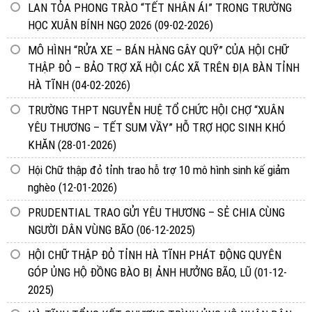
LAN TỎA PHONG TRÀO “TẾT NHÂN ÁI” TRONG TRƯỜNG
HỌC XUÂN BÍNH NGỌ 2026
(09-02-2026)
MÔ HÌNH “RỬA XE – BÁN HÀNG GÂY QUỸ” CỦA HỘI CHỮ
THẬP ĐỎ – BẢO TRỢ XÃ HỘI CÁC XÃ TRÊN ĐỊA BÀN TỈNH
HÀ TĨNH
(04-02-2026)
TRƯỜNG THPT NGUYỄN HUỆ TỔ CHỨC HỘI CHỢ “XUÂN
YÊU THƯƠNG – TẾT SUM VẦY” HỖ TRỢ HỌC SINH KHÓ
KHĂN
(28-01-2026)
Hội Chữ thập đỏ tỉnh trao hỗ trợ 10 mô hình sinh kế giảm
nghèo
(12-01-2026)
PRUDENTIAL TRAO GỬI YÊU THƯƠNG – SẺ CHIA CÙNG
NGƯỜI DÂN VÙNG BÃO
(06-12-2025)
HỘI CHỮ THẬP ĐỎ TỈNH HÀ TĨNH PHÁT ĐỘNG QUYÊN
GÓP ỦNG HỘ ĐỒNG BÀO BỊ ẢNH HƯỞNG BÃO, LŨ
(01-12-
2025)