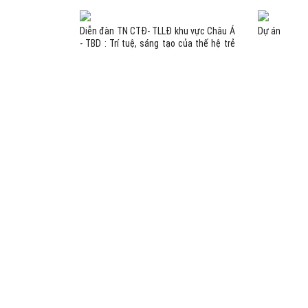
Diễn đàn TN CTĐ- TLLĐ khu vực Châu Á
Dự án
- TBD : Trí tuệ, sáng tạo của thế hệ trẻ
trước vấn đề nhân loại