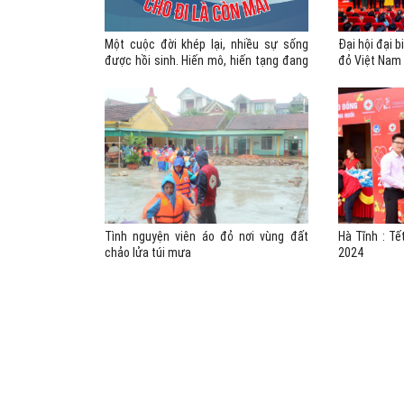
Một cuộc đời khép lại, nhiều sự sống
Đại hội đại 
được hồi sinh. Hiến mô, hiến tạng đang
đỏ Việt Nam l
trở thành nghĩa cử nhân văn, lan tỏa
2031 - Ngày
yêu thương và hy vọng...
làm công tá
đường mới vớ
Đổi mới - Ch
Tình nguyện viên áo đỏ nơi vùng đất
Hà Tĩnh : Tế
chảo lửa túi mưa
2024