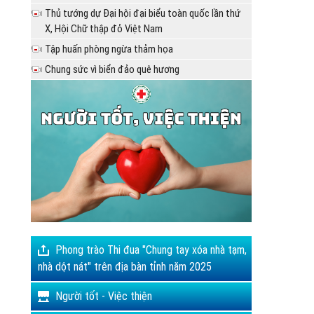
Thủ tướng dự Đại hội đại biểu toàn quốc lần thứ
X, Hội Chữ thập đỏ Việt Nam
Tập huấn phòng ngừa thảm họa
Chung sức vì biển đảo quê hương
Phong trào Thi đua "Chung tay xóa nhà tạm,
nhà dột nát" trên địa bàn tỉnh năm 2025
Người tốt - Việc thiện