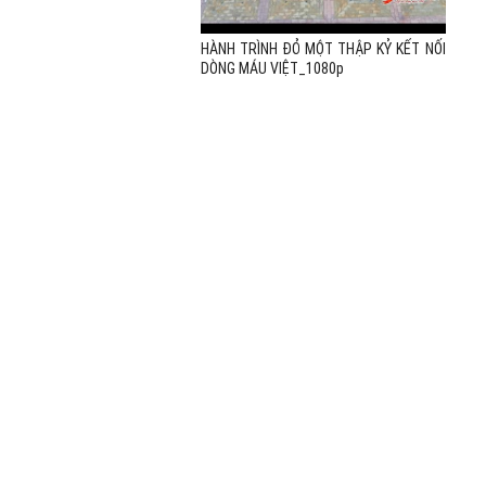
HÀNH TRÌNH ĐỎ MỘT THẬP KỶ KẾT NỐI
DÒNG MÁU VIỆT_1080p