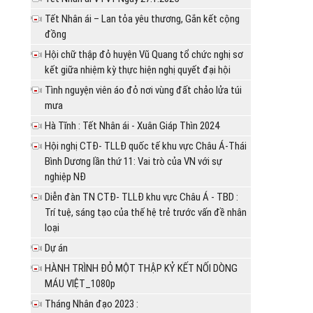
Tết Nhân ái – Lan tỏa yêu thương, Gắn kết cộng
đồng
Hội chữ thập đỏ huyện Vũ Quang tổ chức nghị sơ
kết giữa nhiệm kỳ thực hiện nghị quyết đại hội
Tình nguyện viên áo đỏ nơi vùng đất chảo lửa túi
mưa
Hà Tĩnh : Tết Nhân ái - Xuân Giáp Thìn 2024
Hội nghị CTĐ- TLLĐ quốc tế khu vực Châu Á-Thái
Bình Dương lần thứ 11: Vai trò của VN với sự
nghiệp NĐ
Diễn đàn TN CTĐ- TLLĐ khu vực Châu Á - TBD :
Trí tuệ, sáng tạo của thế hệ trẻ trước vấn đề nhân
loại
Dự án
HÀNH TRÌNH ĐỎ MỘT THẬP KỶ KẾT NỐI DÒNG
MÁU VIỆT_1080p
Tháng Nhân đạo 2023 :