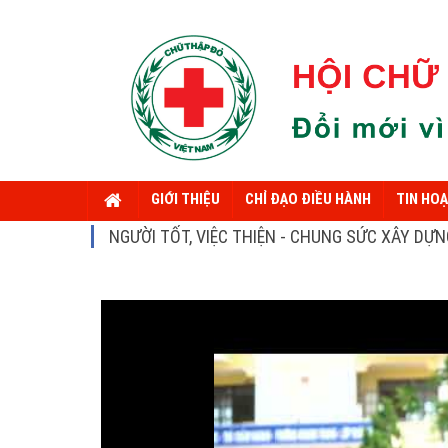
GIỚI THIỆU
CHỈ ĐẠO ĐIỀU HÀNH
TIN HO
NGƯỜI TỐT, VIỆC THIỆN - CHUNG SỨC XÂY DỰ