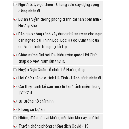
Người tốt, việc thiện - Chung sức xây dựng cộng
đồng nhân ái
Dự án truyền thông phòng tránh tai nạn bom mìn -
Hương Khê
Bàn giao công trình xây dựng nhà an toàn cho ngư
dân nghèo tại Thịnh Lộc, Lộc Hà do Cụm thi đua
số 5 các tỉnh Trung bộ hỗ trợ
Chào mừng Đại hội Đại biểu toàn quốc Hội Chữ
thập đỏ Việt Nam lần thứ IX
Huyện Nghi Xuân tổ chức Lễ Hưởng ứng
Hội Chữ thập đỏ tỉnh Hà Tĩnh - Hành trình nhân ái
Cải thiện sinh kế sau mưa lũ tại 4 tỉnh miền Trung
| VTC14
tư tưởng hồ chí minh
Phóng sự Dự án
Những điều nên và không nên làm khi xảy ra lũ lụt
Truyền thông phòng chống dịch Covid - 19