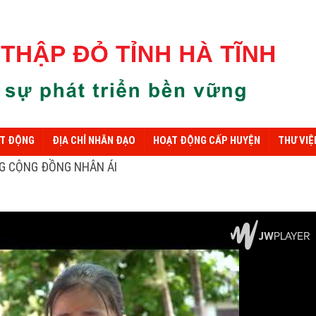
ẠT ĐỘNG
ĐỊA CHỈ NHÂN ĐẠO
HOẠT ĐỘNG CẤP HUYỆN
THƯ VIỆ
NG CỘNG ĐỒNG NHÂN ÁI