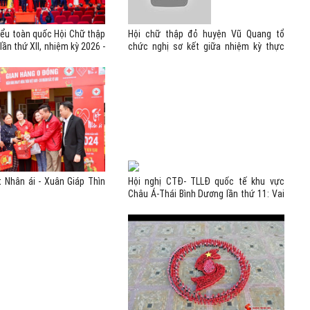
biểu toàn quốc Hội Chữ thập
Hội chữ thập đỏ huyện Vũ Quang tổ
ần thứ XII, nhiệm kỳ 2026 -
chức nghị sơ kết giữa nhiệm kỳ thực
 hội lớn của những người
hiện nghị quyết đại hội
c nhân đạo - mở ra chặng
i phương châm: Đoàn kết -
uyên nghiệp - Tự cường.
t Nhân ái - Xuân Giáp Thìn
Hội nghị CTĐ- TLLĐ quốc tế khu vực
Châu Á-Thái Bình Dương lần thứ 11: Vai
trò của VN với sự nghiệp NĐ