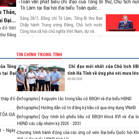
Toàn văn phát biểu chỉ đạo của Tổng Bí thư, Chủ tịch nư
Tô Lâm tại Đại hội đại biểu Toàn quốc...
u Thảo,
Sáng 28/7, Đồng chí Tô Lâm, Tổng Bí thư Ban
 Đại...
Chấp hành Trung ương Đảng, Chủ tịch nước
p đỏ Việt
Cộng hòa xã hội chủ nghĩa Việt Nam, dự và...
 thư Đảng
BÀ ĐỖ THỊ THU THẢO TÁI ĐẮC CỬ CHỦ TỊCH TRU
ƯƠNG HỘI CHỮ THẬP ĐỎ VIỆT NAM NHIỆM KỲ 2026 - 20
TIN CHÍNH TRONG TỈNH
Sáng 28/7, Đại hội đại biểu toàn quốc Hội Chữ
thập đỏ Việt Nam lần thứ XII, nhiệm kỳ 2026 -
của Tổng
Chỉ đạo mới nhất của Chủ tịch U
2031 tổ chức phiên trọng thể, với...
 tại Đại
tỉnh Hà Tĩnh về ứng phó với mưa lớn
Kết thúc Phiên thứ nhất Đại hội đại biểu toàn quốc Hội C
05/08/2026
thập đỏ Việt Nam lần thứ XII
Chiều 27/7, tại Cung Văn hóa Lao động Hữu
ữ thập đỏ
[Infographic] 4 nguyên tắc trong bầu cử ĐBQH và đại biểu HĐND
nghị Việt Xô (Hà Nội) đã diễn ra Phiên thứ nhất
[Infographic] Hướng dẫn cử tri đăng ký bầu cử qua ứng dụng VNeID
Đại hội đại biểu toàn quốc lần thứ...
 TỎA GIÁ
Lan tỏa nghĩa cử hiến mô, tạng từ Chương trình “Hành trì
[Infographic] Quy trình bỏ phiếu bầu cử ĐBQH khoá XVI và đại b
Đỏ” lần thứ V tại Hà Tĩnh
HĐND các cấp nhiệm kỳ 2026 - 2031
ử – Ngày
Chương trình hành động của các ứng cử viên Đại biểu Quốc hội K
Trong khuôn khổ Chương trình “Hành trình Đỏ”