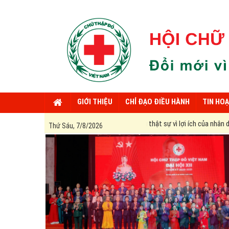
GIỚI THIỆU
CHỈ ĐẠO ĐIỀU HÀNH
TIN HO
viên Hội Chữ thập đỏ phải thật sự vì lợi ích của nhân dân mà phục vụ, không n
Thứ Sáu, 7/8/2026