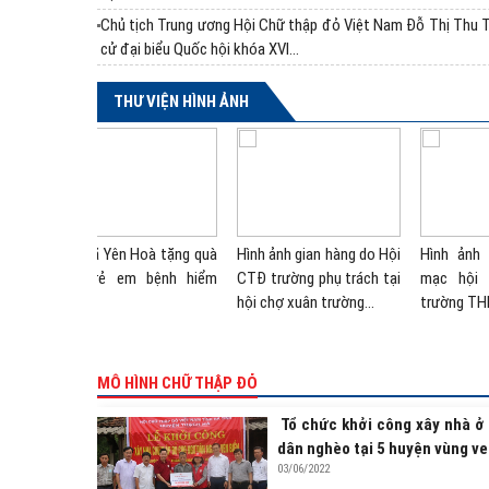
Chủ tịch Trung ương Hội Chữ thập đỏ Việt Nam Đỗ Thị Thu 
cử đại biểu Quốc hội khóa XVI...
THƯ VIỆN HÌNH ẢNH
ăn nghệ khai
Hình ảnh gian hàng do Hội
Các cá nhân ngày hội
Cá
hợ xuân tại
CTĐ trường Nguyễn Huệ
HMTN cụm liên xã Sơn
HM
T Nguyễn Huệ
phụ trách tại hội chợ do...
Tây, Sơn Hồng, Sơn Kim 1,
Tây
Sơn...
Sơn
MÔ HÌNH CHỮ THẬP ĐỎ
Tổ chức khởi công xây nhà ở
dân nghèo tại 5 huyện vùng ve
03/06/2022