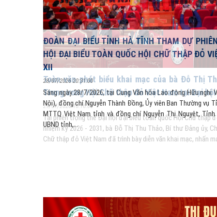
ĐOÀN ĐẠI BIỂU TỈNH HÀ TĨNH THAM DỰ PHIÊ
HỘI ĐẠI BIỂU TOÀN QUỐC HỘI CHỮ THẬP ĐỎ V
XII
o, Chủ tịch
28/07/2026 20:31:00
Sáng ngày 28/7/2026, tại Cung Văn hóa Lao động Hữu nghị 
Nội), đồng chí Nguyễn Thành Đồng, Ủy viên Ban Thường vụ Tỉ
MTTQ Việt Nam tỉnh và đồng chí Nguyễn Thị Nguyệt, Tỉnh ủ
Nam lần thứ XII,
UBND tỉnh,...
 Trung ương Hội
ền thống 80...