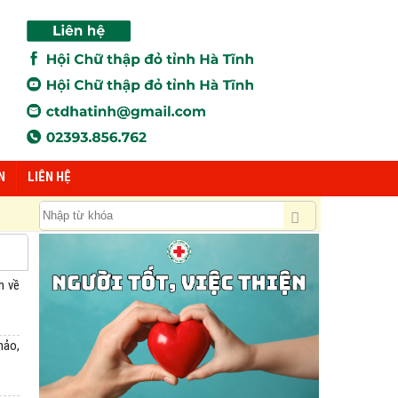
N
LIÊN HỆ
h về
hảo,