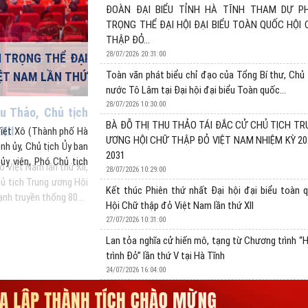
ĐOÀN ĐẠI BIỂU TỈNH HÀ TĨNH THAM DỰ PH
TRỌNG THỂ ĐẠI HỘI ĐẠI BIỂU TOÀN QUỐC HỘI
THẬP ĐỎ...
28/07/2026 20:31:00
N TRỌNG THỂ ĐẠI
Toàn văn phát biểu chỉ đạo của Tổng Bí thư, Chủ 
IỆT NAM LẦN THỨ
nước Tô Lâm tại Đại hội đại biểu Toàn quốc...
28/07/2026 10:30:00
Toàn văn phát biểu chỉ đạo của Tổng Bí thư
BÀ ĐỖ THỊ THU THẢO TÁI ĐẮC CỬ CHỦ TỊCH T
tại Đại hội đại biểu Toàn quốc lần thứ XII
Việt Xô (Thành phố Hà
ƯƠNG HỘI CHỮ THẬP ĐỎ VIỆT NAM NHIỆM KỲ 20
nh ủy, Chủ tịch Ủy ban
28/07/2026 10:30:00
2031
y viên, Phó Chủ tịch
Sáng 28/7, Đồng chí Tô Lâm, Tổng Bí thư Ban Chấp hà
28/07/2026 10:29:00
nước Cộng hòa xã hội chủ nghĩa Việt Nam, dự và phát 
Kết thúc Phiên thứ nhất Đại hội đại biểu toàn 
thể Đại hội đại biểu toàn quốc Hội Chữ thập đỏ Việt N
Hội Chữ thập đỏ Việt Nam lần thứ XII
-...
27/07/2026 10:31:00
Lan tỏa nghĩa cử hiến mô, tạng từ Chương trình “
trình Đỏ” lần thứ V tại Hà Tĩnh
24/07/2026 16:04:00