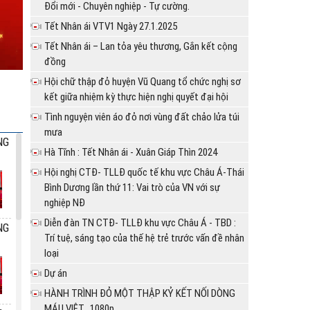
Đổi mới - Chuyên nghiệp - Tự cường.
Tết Nhân ái VTV1 Ngày 27.1.2025
Tết Nhân ái – Lan tỏa yêu thương, Gắn kết cộng
đồng
Hội chữ thập đỏ huyện Vũ Quang tổ chức nghị sơ
kết giữa nhiệm kỳ thực hiện nghị quyết đại hội
Tình nguyện viên áo đỏ nơi vùng đất chảo lửa túi
mưa
NG
Hà Tĩnh : Tết Nhân ái - Xuân Giáp Thìn 2024
Hội nghị CTĐ- TLLĐ quốc tế khu vực Châu Á-Thái
Bình Dương lần thứ 11: Vai trò của VN với sự
nghiệp NĐ
Diễn đàn TN CTĐ- TLLĐ khu vực Châu Á - TBD :
NG
Trí tuệ, sáng tạo của thế hệ trẻ trước vấn đề nhân
loại
Dự án
HÀNH TRÌNH ĐỎ MỘT THẬP KỶ KẾT NỐI DÒNG
MÁU VIỆT_1080p