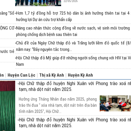
22/05/2026
bằng “Sổ
Hơn 1,7 tỷ đồng hỗ trợ 725 hộ dân bị ảnh hưởng thiên tai tại 4
hưởng lợi Dự án cứu trợ khẩn cấp
ĐỘNG CƠ
Nâng cao nhận thức cộng đồng về nước sạch, vệ sinh môi trường
phòng chống dịch bệnh sau thiên tai
Chủ đề của Ngày Chữ thập đỏ và Trăng lưỡi liềm đỏ quốc tế (8/
năm nay: “Bảy nguyên tắc trong...
nước trẻ
Hội Chữ thập đỏ Mỹ giúp đỡ những người sống chung với HIV tại V
Nam
ên
Huyện Can Lộc
Thị xã Kỳ Anh
Huyện Kỳ Anh
Hội Chữ thập đỏ huyện Nghi Xuân với Phong trào xoá n
tạm, nhà dột nát năm 2025.
Hưởng ứng Tháng Nhân đạo năm 2025, phong
trào thi đua " xóa nhà tạm, dột nát trên địa bàn
tỉnh năm 2025", Hội Chữ...
Hội Chữ thập đỏ huyện Nghi Xuân với Phong trào xoá n
tạm, nhà dột nát năm 2025.