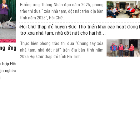
Hưởng ứng Tháng Nhân đạo năm 2025, phong
trào thi đua " xóa nhà tạm, dột nát trên địa bàn
tỉnh năm 2025", Hội Chữ...
Hội Chữ thập đỏ huyện Đức Thọ triển khai các hoạt động 
trợ xóa nhà tạm, nhà dột nát cho hai hộ...
Thực hiện phong trào thi đua “Chung tay xóa
ng ứng
nhà tạm, nhà dột nát” trên địa bàn tỉnh năm
2025 Hội Chữ thập đỏ tỉnh Hà Tĩnh...
i hợp Hội
Huyện Vũ Quang: Hỗ trợ 6 mô hình sinh kế cho hộ nghè
cận nghèo
cận nghèo trên địa bàn huyện.
..
Hội chữ thập đỏ huyện phối hợp với công ty Cổ
phần Giáo dục Lasting, chi nhánh Hà Tĩnh vừa
tổ chức Chương trình hỗ trợ mô hình...
Thu về 360 đơn vị máu từ Ngày hội Xuân hồng 2025
Ngày hội Xuân hồng năm 2025 ở huyện Đức
Thọ đã thu về 360 đơn vị máu phục vụ cho
công tác cứu chữa người bệnh.
Huyện Kỳ Anh: Ngày hội hiến máu tình nguyện năm 2025