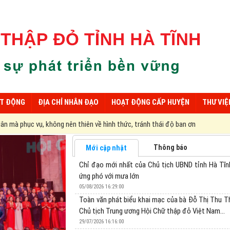
ẠT ĐỘNG
ĐỊA CHỈ NHÂN ĐẠO
HOẠT ĐỘNG CẤP HUYỆN
THƯ VIỆ
ên thiên về hình thức, tránh thái độ ban ơn
Thông báo
Mới cập nhật
Chỉ đạo mới nhất của Chủ tịch UBND tỉnh Hà Tĩn
ứng phó với mưa lớn
05/08/2026 16:29:00
Toàn văn phát biểu khai mạc của bà Đỗ Thị Thu T
Chủ tịch Trung ương Hội Chữ thập đỏ Việt Nam...
29/07/2026 16:16:00