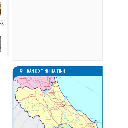
hỗ
o,
BẢN ĐỒ TỈNH HÀ TĨNH