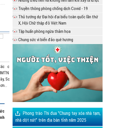
Những điều nên và không nên làm khi xảy ra lũ lụt
Truyền thông phòng chống dịch Covid - 19
sẻ
Thủ tướng dự Đại hội đại biểu toàn quốc lần thứ
X, Hội Chữ thập đỏ Việt Nam
Tập huấn phòng ngừa thảm họa
Chung sức vì biển đảo quê hương
ia
ệt -
rao
 kế
ÀY
hức
Phong trào Thi đua "Chung tay xóa nhà tạm,
inh
nhà dột nát" trên địa bàn tỉnh năm 2025