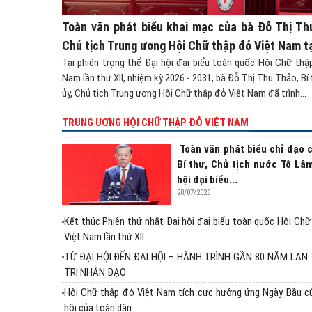
Toàn văn phát biểu khai mạc của bà Đỗ Thị Th
Chủ tịch Trung ương Hội Chữ thập đỏ Việt Nam tại
Tại phiên trọng thể Đại hội đại biểu toàn quốc Hội Chữ thậ
Nam lần thứ XII, nhiệm kỳ 2026 - 2031, bà Đỗ Thị Thu Thảo, Bí
ủy, Chủ tịch Trung ương Hội Chữ thập đỏ Việt Nam đã trình...
TRUNG ƯƠNG HỘI CHỮ THẬP ĐỎ VIỆT NAM
Toàn văn phát biểu chỉ đạo 
Bí thư, Chủ tịch nước Tô Lâm
hội đại biểu...
28/07/2026
Kết thúc Phiên thứ nhất Đại hội đại biểu toàn quốc Hội Ch
Việt Nam lần thứ XII
TỪ ĐẠI HỘI ĐẾN ĐẠI HỘI – HÀNH TRÌNH GẦN 80 NĂM LAN
TRỊ NHÂN ĐẠO
Hội Chữ thập đỏ Việt Nam tích cực hưởng ứng Ngày Bầu c
hội của toàn dân