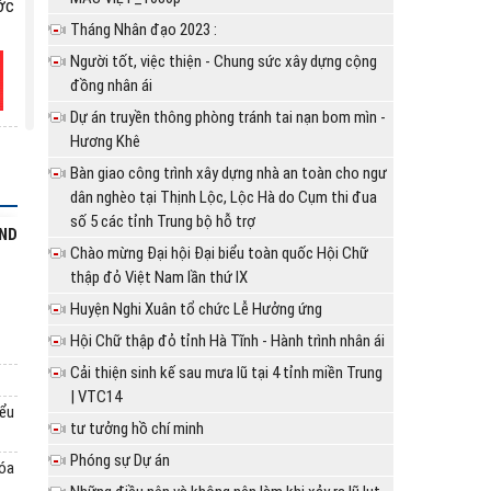
ớc
Tháng Nhân đạo 2023 :
Người tốt, việc thiện - Chung sức xây dựng cộng
đồng nhân ái
Dự án truyền thông phòng tránh tai nạn bom mìn -
NG
Hương Khê
31
Bàn giao công trình xây dựng nhà an toàn cho ngư
dân nghèo tại Thịnh Lộc, Lộc Hà do Cụm thi đua
số 5 các tỉnh Trung bộ hỗ trợ
BND
Chào mừng Đại hội Đại biểu toàn quốc Hội Chữ
hữ
thập đỏ Việt Nam lần thứ IX
Huyện Nghi Xuân tổ chức Lễ Hưởng ứng
Hội Chữ thập đỏ tỉnh Hà Tĩnh - Hành trình nhân ái
Cải thiện sinh kế sau mưa lũ tại 4 tỉnh miền Trung
| VTC14
nh
iểu
tư tưởng hồ chí minh
Phóng sự Dự án
hóa