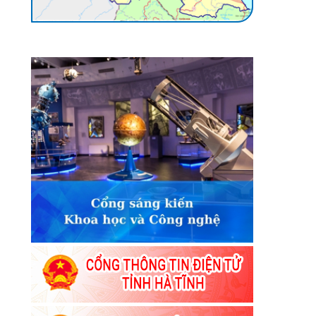
ối
ối
ối