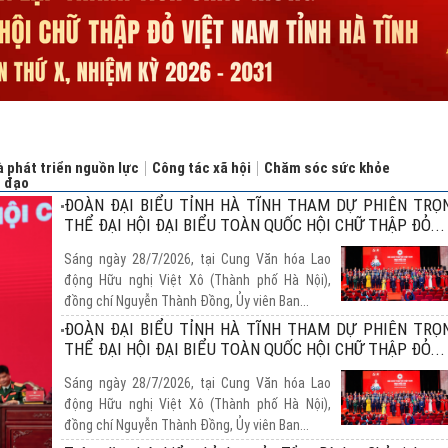
 phát triển nguồn lực
Công tác xã hội
Chăm sóc sức khỏe
n đạo
ĐOÀN ĐẠI BIỂU TỈNH HÀ TĨNH THAM DỰ PHIÊN TRỌ
THỂ ĐẠI HỘI ĐẠI BIỂU TOÀN QUỐC HỘI CHỮ THẬP ĐỎ...
Sáng ngày 28/7/2026, tại Cung Văn hóa Lao
động Hữu nghị Việt Xô (Thành phố Hà Nội),
đồng chí Nguyễn Thành Đồng, Ủy viên Ban...
ĐOÀN ĐẠI BIỂU TỈNH HÀ TĨNH THAM DỰ PHIÊN TRỌ
THỂ ĐẠI HỘI ĐẠI BIỂU TOÀN QUỐC HỘI CHỮ THẬP ĐỎ...
Sáng ngày 28/7/2026, tại Cung Văn hóa Lao
động Hữu nghị Việt Xô (Thành phố Hà Nội),
đồng chí Nguyễn Thành Đồng, Ủy viên Ban...