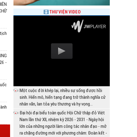
IÊN
 CHỮ
THƯ VIỆN VIDEO
tịch
, Chủ tịch nước Tô Lâm
BÀ ĐỖ THỊ THU THẢO TÁI ĐẮC CỬ 
RUNG
CHỮ THẬP ĐỎ VIỆT NAM NHIỆM KỲ 20
26 -
28/07/2026 10:29:00
nh Trung ương Đảng, Chủ tịch
Sáng 28/7, Đại hội đại biểu toàn quốc Hội Chữ 
biểu chỉ đạo tại Phiên trọng
kỳ 2026 - 2031 tổ chức phiên trọng thể, với sự 
quốc
am lần thứ XII, nhiệm kỳ 2026
đại diện cho hơn 5,6 triệu cán bộ, hội viên, tình n
Một cuộc đời khép lại, nhiều sự sống được hồi
sinh. Hiến mô, hiến tạng đang trở thành nghĩa cử
nhân văn, lan tỏa yêu thương và hy vọng...
Hành
Đại hội đại biểu toàn quốc Hội Chữ thập đỏ Việt
Nam lần thứ XII, nhiệm kỳ 2026 - 2031 - Ngày hội
lớn của những người làm công tác nhân đạo - mở
ra chặng đường mới với phương châm: Đoàn kết -