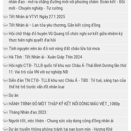
nhân đạo - mở ra chặng đường mới với phương châm: Đoàn kết - Đổi
mới - Chuyên nghiệp - Tự cường.
Tết Nhân ái VTV1 Ngày 27.1.2025
Tết Nhân ái – Lan tỏa yêu thương, Gắn kết cộng đồng
Hội chữ thập đỏ huyện Vũ Quang tổ chức nghị sơ kết giữa nhiệm kỳ
thực hiện nghị quyết đại hội
Tình nguyện viên áo đỏ nơi vùng đất chảo lửa túi mưa
Hà Tĩnh : Tết Nhân ái - Xuân Giáp Thìn 2024
Hội nghị CTĐ- TLLĐ quốc tế khu vực Châu Á-Thái Bình Dương lần thứ
11: Vai trò của VN với sự nghiệp NĐ
Diễn đàn TN CTĐ- TLLĐ khu vực Châu Á - TBD : Trí tuệ, sáng tạo của
thế hệ trẻ trước vấn đề nhân loại
Dự án
HÀNH TRÌNH ĐỎ MỘT THẬP KỶ KẾT NỐI DÒNG MÁU VIỆT_1080p
Tháng Nhân đạo 2023 :
Người tốt, việc thiện - Chung sức xây dựng cộng đồng nhân ái
Dự án truyền thông phòng tránh tai nạn bom mìn - Hương Khê