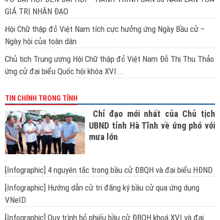
GIÁ TRỊ NHÂN ĐẠO
Hội Chữ thập đỏ Việt Nam tích cực hưởng ứng Ngày Bầu cử –
Ngày hội của toàn dân
Chủ tịch Trung ương Hội Chữ thập đỏ Việt Nam Đỗ Thị Thu Thảo
ứng cử đại biểu Quốc hội khóa XVI...
TIN CHÍNH TRONG TỈNH
Chỉ đạo mới nhất của Chủ tịch
UBND tỉnh Hà Tĩnh về ứng phó với
mưa lớn
[Infographic] 4 nguyên tắc trong bầu cử ĐBQH và đại biểu HĐND
[Infographic] Hướng dẫn cử tri đăng ký bầu cử qua ứng dụng
VNeID
[Infographic] Quy trình bỏ phiếu bầu cử ĐBQH khoá XVI và đại