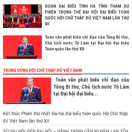
ĐOÀN ĐẠI BIỂU TỈNH HÀ TĨNH THAM DỰ
PHIÊN TRỌNG THỂ ĐẠI HỘI ĐẠI BIỂU TOÀN
QUỐC HỘI CHỮ THẬP ĐỎ VIỆT NAM LẦN THỨ
XII
Toàn văn phát biểu chỉ đạo của Tổng Bí thư,
Chủ tịch nước Tô Lâm tại Đại hội đại biểu
Toàn quốc lần thứ XII
TRUNG ƯƠNG HỘI CHỮ THẬP ĐỎ VIỆT NAM
Toàn văn phát biểu chỉ đạo của
Tổng Bí thư, Chủ tịch nước Tô Lâm
tại Đại hội đại biểu...
Kết thúc Phiên thứ nhất Đại hội đại biểu toàn quốc Hội Chữ thập
đỏ Việt Nam lần thứ XII
TỪ ĐẠI HỘI ĐẾN ĐẠI HỘI – HÀNH TRÌNH GẦN 80 NĂM LAN TỎA