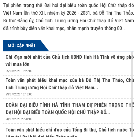
ch
Tại phiên trọng thể Đại hội đại biểu toàn quốc Hội Chữ thập đỏ
B
ác
Việt Nam lần thứ XII, nhiệm kỳ 2026 - 2031, bà Đỗ Thị Thu Thảo,
đ
ủa
Bí thư Đảng ủy, Chủ tịch Trung ương Hội Chữ thập đỏ Việt Nam
t
đã trình bày diễn văn khai mạc, nhấn mạnh truyền thống 80...
MỚI CẬP NHẬT
Chỉ đạo mới nhất của Chủ tịch UBND tỉnh Hà Tĩnh về ứng phó
với mưa lớn
05/08/2026 16:29:00
Toàn văn phát biểu khai mạc của bà Đỗ Thị Thu Thảo, Chủ
tịch Trung ương Hội Chữ thập đỏ Việt Nam...
29/07/2026 16:16:00
ĐOÀN ĐẠI BIỂU TỈNH HÀ TĨNH THAM DỰ PHIÊN TRỌNG THỂ
ĐẠI HỘI ĐẠI BIỂU TOÀN QUỐC HỘI CHỮ THẬP ĐỎ...
28/07/2026 20:31:00
Toàn văn phát biểu chỉ đạo của Tổng Bí thư, Chủ tịch nước Tô