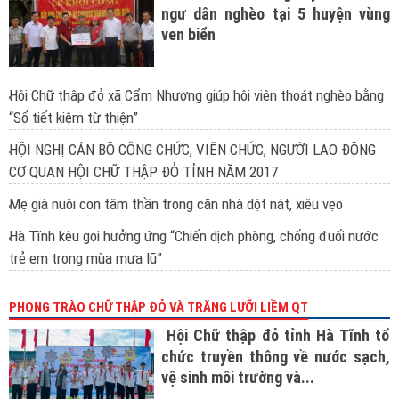
ngư dân nghèo tại 5 huyện vùng
ven biển
Hội Chữ thập đỏ xã Cẩm Nhượng giúp hội viên thoát nghèo bằng
“Sổ tiết kiệm từ thiện”
HỘI NGHỊ CÁN BỘ CÔNG CHỨC, VIÊN CHỨC, NGƯỜI LAO ĐỘNG
CƠ QUAN HỘI CHỮ THẬP ĐỎ TỈNH NĂM 2017
Mẹ già nuôi con tâm thần trong căn nhà dột nát, xiêu vẹo
Hà Tĩnh kêu gọi hưởng ứng “Chiến dịch phòng, chống đuối nước
trẻ em trong mùa mưa lũ”
PHONG TRÀO CHỮ THẬP ĐỎ VÀ TRĂNG LƯỠI LIỀM QT
Hội Chữ thập đỏ tỉnh Hà Tĩnh tổ
chức truyền thông về nước sạch,
vệ sinh môi trường và...