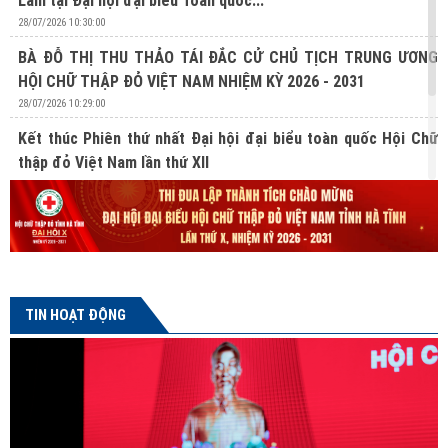
Lâm tại Đại hội đại biểu Toàn quốc...
28/07/2026 10:30:00
BÀ ĐỖ THỊ THU THẢO TÁI ĐẮC CỬ CHỦ TỊCH TRUNG ƯƠNG
HỘI CHỮ THẬP ĐỎ VIỆT NAM NHIỆM KỲ 2026 - 2031
28/07/2026 10:29:00
Kết thúc Phiên thứ nhất Đại hội đại biểu toàn quốc Hội Chữ
thập đỏ Việt Nam lần thứ XII
27/07/2026 10:31:00
Lan tỏa nghĩa cử hiến mô, tạng từ Chương trình “Hành trình
Đỏ” lần thứ V tại Hà Tĩnh
24/07/2026 16:04:00
TIN HOẠT ĐỘNG