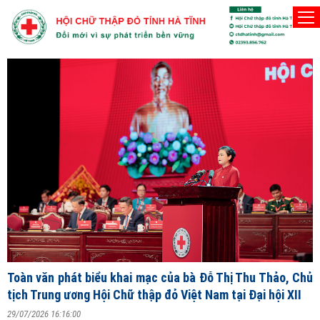
Người Hội viên Hội Chữ thập đỏ phải thật sự vì lợ
Thứ Bảy, 8/8/2026
Đ
T
V
ng
Toàn văn phát biểu khai mạc của bà Đỗ Thị Thu Thảo, Chủ
2
tịch Trung ương Hội Chữ thập đỏ Việt Nam tại Đại hội XII
S
29/07/2026 16:16:00
X