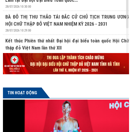
Lâm tại Đại hội đại biểu Toàn quốc...
28/07/2026 10:30:00
BÀ ĐỖ THỊ THU THẢO TÁI ĐẮC CỬ CHỦ TỊCH TRUNG ƯƠNG
HỘI CHỮ THẬP ĐỎ VIỆT NAM NHIỆM KỲ 2026 - 2031
28/07/2026 10:29:00
Kết thúc Phiên thứ nhất Đại hội đại biểu toàn quốc Hội Chữ
thập đỏ Việt Nam lần thứ XII
27/07/2026 10:31:00
Lan tỏa nghĩa cử hiến mô, tạng từ Chương trình “Hành trình
Đỏ” lần thứ V tại Hà Tĩnh
24/07/2026 16:04:00
TIN HOẠT ĐỘNG