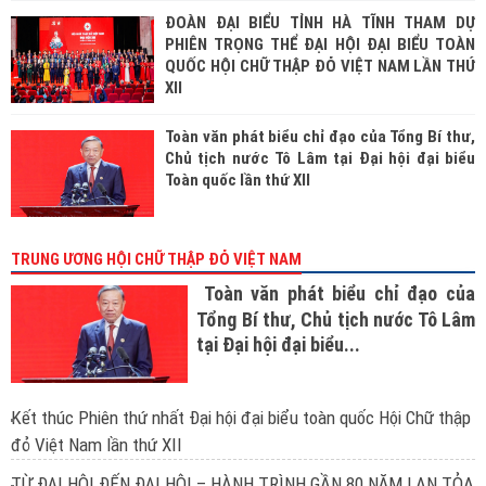
ĐOÀN ĐẠI BIỂU TỈNH HÀ TĨNH THAM DỰ
PHIÊN TRỌNG THỂ ĐẠI HỘI ĐẠI BIỂU TOÀN
QUỐC HỘI CHỮ THẬP ĐỎ VIỆT NAM LẦN THỨ
XII
Toàn văn phát biểu chỉ đạo của Tổng Bí thư,
Chủ tịch nước Tô Lâm tại Đại hội đại biểu
Toàn quốc lần thứ XII
TRUNG ƯƠNG HỘI CHỮ THẬP ĐỎ VIỆT NAM
Toàn văn phát biểu chỉ đạo của
Tổng Bí thư, Chủ tịch nước Tô Lâm
tại Đại hội đại biểu...
Kết thúc Phiên thứ nhất Đại hội đại biểu toàn quốc Hội Chữ thập
đỏ Việt Nam lần thứ XII
TỪ ĐẠI HỘI ĐẾN ĐẠI HỘI – HÀNH TRÌNH GẦN 80 NĂM LAN TỎA