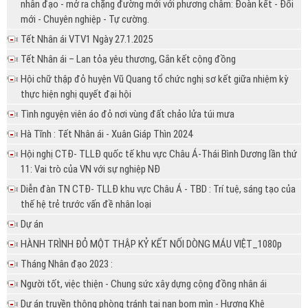
nhân đạo - mở ra chặng đường mới với phương châm: Đoàn kết - Đổi
mới - Chuyên nghiệp - Tự cường.
Tết Nhân ái VTV1 Ngày 27.1.2025
Tết Nhân ái – Lan tỏa yêu thương, Gắn kết cộng đồng
Hội chữ thập đỏ huyện Vũ Quang tổ chức nghị sơ kết giữa nhiệm kỳ
thực hiện nghị quyết đại hội
Tình nguyện viên áo đỏ nơi vùng đất chảo lửa túi mưa
Hà Tĩnh : Tết Nhân ái - Xuân Giáp Thìn 2024
Hội nghị CTĐ- TLLĐ quốc tế khu vực Châu Á-Thái Bình Dương lần thứ
11: Vai trò của VN với sự nghiệp NĐ
Diễn đàn TN CTĐ- TLLĐ khu vực Châu Á - TBD : Trí tuệ, sáng tạo của
thế hệ trẻ trước vấn đề nhân loại
Dự án
HÀNH TRÌNH ĐỎ MỘT THẬP KỶ KẾT NỐI DÒNG MÁU VIỆT_1080p
Tháng Nhân đạo 2023 :
Người tốt, việc thiện - Chung sức xây dựng cộng đồng nhân ái
Dự án truyền thông phòng tránh tai nạn bom mìn - Hương Khê