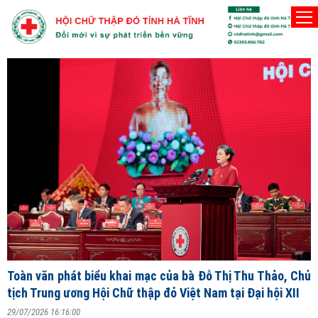
Người Hội viên Hội Chữ thập đỏ phải thật sự vì 
Thứ Sáu, 7/8/2026
Đ
T
V
ng
Toàn văn phát biểu khai mạc của bà Đỗ Thị Thu Thảo, Chủ
2
tịch Trung ương Hội Chữ thập đỏ Việt Nam tại Đại hội XII
S
29/07/2026 16:16:00
X