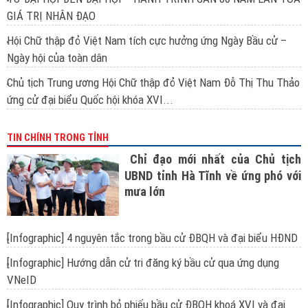
GIÁ TRỊ NHÂN ĐẠO
Hội Chữ thập đỏ Việt Nam tích cực hưởng ứng Ngày Bầu cử –
Ngày hội của toàn dân
Chủ tịch Trung ương Hội Chữ thập đỏ Việt Nam Đỗ Thị Thu Thảo
ứng cử đại biểu Quốc hội khóa XVI...
TIN CHÍNH TRONG TỈNH
Chỉ đạo mới nhất của Chủ tịch
UBND tỉnh Hà Tĩnh về ứng phó với
mưa lớn
[Infographic] 4 nguyên tắc trong bầu cử ĐBQH và đại biểu HĐND
[Infographic] Hướng dẫn cử tri đăng ký bầu cử qua ứng dụng
VNeID
[Infographic] Quy trình bỏ phiếu bầu cử ĐBQH khoá XVI và đại