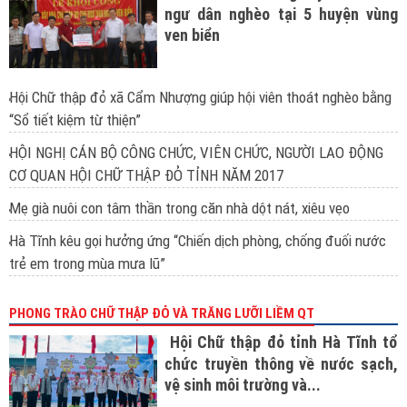
ngư dân nghèo tại 5 huyện vùng
ven biển
Hội Chữ thập đỏ xã Cẩm Nhượng giúp hội viên thoát nghèo bằng
“Sổ tiết kiệm từ thiện”
HỘI NGHỊ CÁN BỘ CÔNG CHỨC, VIÊN CHỨC, NGƯỜI LAO ĐỘNG
CƠ QUAN HỘI CHỮ THẬP ĐỎ TỈNH NĂM 2017
Mẹ già nuôi con tâm thần trong căn nhà dột nát, xiêu vẹo
Hà Tĩnh kêu gọi hưởng ứng “Chiến dịch phòng, chống đuối nước
trẻ em trong mùa mưa lũ”
PHONG TRÀO CHỮ THẬP ĐỎ VÀ TRĂNG LƯỠI LIỀM QT
Hội Chữ thập đỏ tỉnh Hà Tĩnh tổ
chức truyền thông về nước sạch,
vệ sinh môi trường và...