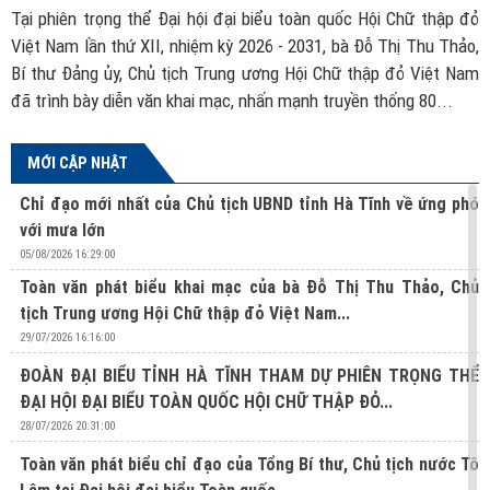
ch
Tại phiên trọng thể Đại hội đại biểu toàn quốc Hội Chữ thập đỏ
B
ác
Việt Nam lần thứ XII, nhiệm kỳ 2026 - 2031, bà Đỗ Thị Thu Thảo,
đ
ủa
Bí thư Đảng ủy, Chủ tịch Trung ương Hội Chữ thập đỏ Việt Nam
t
đã trình bày diễn văn khai mạc, nhấn mạnh truyền thống 80...
MỚI CẬP NHẬT
Chỉ đạo mới nhất của Chủ tịch UBND tỉnh Hà Tĩnh về ứng phó
với mưa lớn
05/08/2026 16:29:00
Toàn văn phát biểu khai mạc của bà Đỗ Thị Thu Thảo, Chủ
tịch Trung ương Hội Chữ thập đỏ Việt Nam...
29/07/2026 16:16:00
ĐOÀN ĐẠI BIỂU TỈNH HÀ TĨNH THAM DỰ PHIÊN TRỌNG THỂ
ĐẠI HỘI ĐẠI BIỂU TOÀN QUỐC HỘI CHỮ THẬP ĐỎ...
28/07/2026 20:31:00
Toàn văn phát biểu chỉ đạo của Tổng Bí thư, Chủ tịch nước Tô