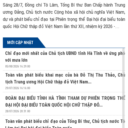
Sáng 28/7, Đồng chí Tô Lâm, Tổng Bí thư Ban Chấp hành Trung
2
và
S
ương Đảng, Chủ tịch nước Cộng hòa xã hội chủ nghĩa Việt Nam,
ND
l
dự và phát biểu chỉ đạo tại Phiên trọng thể Đại hội đại biểu toàn
t
quốc Hội Chữ thập đỏ Việt Nam lần thứ XII, nhiệm kỳ 2026 -...
c
MỚI CẬP NHẬT
Chỉ đạo mới nhất của Chủ tịch UBND tỉnh Hà Tĩnh về ứng phó
với mưa lớn
05/08/2026 16:29:00
Toàn văn phát biểu khai mạc của bà Đỗ Thị Thu Thảo, Chủ
tịch Trung ương Hội Chữ thập đỏ Việt Nam...
29/07/2026 16:16:00
ĐOÀN ĐẠI BIỂU TỈNH HÀ TĨNH THAM DỰ PHIÊN TRỌNG THỂ
ĐẠI HỘI ĐẠI BIỂU TOÀN QUỐC HỘI CHỮ THẬP ĐỎ...
28/07/2026 20:31:00
Toàn văn phát biểu chỉ đạo của Tổng Bí thư, Chủ tịch nước Tô