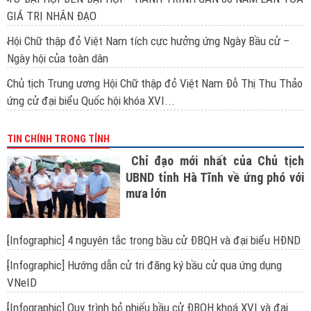
GIÁ TRỊ NHÂN ĐẠO
Hội Chữ thập đỏ Việt Nam tích cực hưởng ứng Ngày Bầu cử –
Ngày hội của toàn dân
Chủ tịch Trung ương Hội Chữ thập đỏ Việt Nam Đỗ Thị Thu Thảo
ứng cử đại biểu Quốc hội khóa XVI...
TIN CHÍNH TRONG TỈNH
Chỉ đạo mới nhất của Chủ tịch
UBND tỉnh Hà Tĩnh về ứng phó với
mưa lớn
[Infographic] 4 nguyên tắc trong bầu cử ĐBQH và đại biểu HĐND
[Infographic] Hướng dẫn cử tri đăng ký bầu cử qua ứng dụng
VNeID
[Infographic] Quy trình bỏ phiếu bầu cử ĐBQH khoá XVI và đại