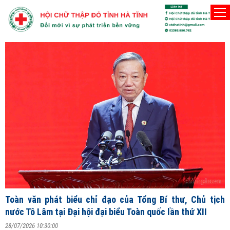
Thứ Sáu, 7/8/2026
NG
ĐỎ
Toàn văn phát biểu chỉ đạo của Tổng Bí thư, Chủ tịch
B
nước Tô Lâm tại Đại hội đại biểu Toàn quốc lần thứ XII
Ư
ệt
2
28/07/2026 10:30:00
ên