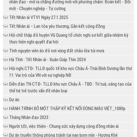
nhân đạo - mở ra chặng đường mới với phương châm: Đoàn kết - Đổi
mới - Chuyên nghiệp - Tự cường.
Tết Nhân ái VTV1 Ngày 27.1.2025
Tết Nhân ái – Lan tỏa yêu thương, Gắn kết cộng đồng
Hội chữ thập đỏ huyện Vũ Quang tổ chức nghị sơ kết giữa nhiệm kỳ
thực hiện nghị quyết đại hội
Tình nguyện viên áo đỏ nơi vùng đất chảo lửa túi mưa
Hà Tĩnh : Tết Nhân ái - Xuân Giáp Thìn 2024
Hội nghị CTĐ- TLLĐ quốc tế khu vực Châu Á-Thái Bình Dương lần thứ
11: Vai trò của VN với sự nghiệp NĐ
Diễn đàn TN CTĐ- TLLĐ khu vực Châu Á - TBD : Trí tuệ, sáng tạo của
thế hệ trẻ trước vấn đề nhân loại
Dự án
HÀNH TRÌNH ĐỎ MỘT THẬP KỶ KẾT NỐI DÒNG MÁU VIỆT_1080p
Tháng Nhân đạo 2023 :
Người tốt, việc thiện - Chung sức xây dựng cộng đồng nhân ái
Dự án truyền thông phòng tránh tai nạn bom mìn - Hương Khê