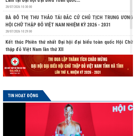
Lâm tại Đại hội đại biểu Toàn quốc...
28/07/2026 10:30:00
BÀ ĐỖ THỊ THU THẢO TÁI ĐẮC CỬ CHỦ TỊCH TRUNG ƯƠNG
HỘI CHỮ THẬP ĐỎ VIỆT NAM NHIỆM KỲ 2026 - 2031
28/07/2026 10:29:00
Kết thúc Phiên thứ nhất Đại hội đại biểu toàn quốc Hội Chữ
thập đỏ Việt Nam lần thứ XII
27/07/2026 10:31:00
Lan tỏa nghĩa cử hiến mô, tạng từ Chương trình “Hành trình
Đỏ” lần thứ V tại Hà Tĩnh
24/07/2026 16:04:00
TIN HOẠT ĐỘNG