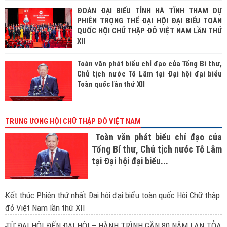
ĐOÀN ĐẠI BIỂU TỈNH HÀ TĨNH THAM DỰ
PHIÊN TRỌNG THỂ ĐẠI HỘI ĐẠI BIỂU TOÀN
QUỐC HỘI CHỮ THẬP ĐỎ VIỆT NAM LẦN THỨ
XII
Toàn văn phát biểu chỉ đạo của Tổng Bí thư,
Chủ tịch nước Tô Lâm tại Đại hội đại biểu
Toàn quốc lần thứ XII
TRUNG ƯƠNG HỘI CHỮ THẬP ĐỎ VIỆT NAM
Toàn văn phát biểu chỉ đạo của
Tổng Bí thư, Chủ tịch nước Tô Lâm
tại Đại hội đại biểu...
Kết thúc Phiên thứ nhất Đại hội đại biểu toàn quốc Hội Chữ thập
đỏ Việt Nam lần thứ XII
TỪ ĐẠI HỘI ĐẾN ĐẠI HỘI – HÀNH TRÌNH GẦN 80 NĂM LAN TỎA