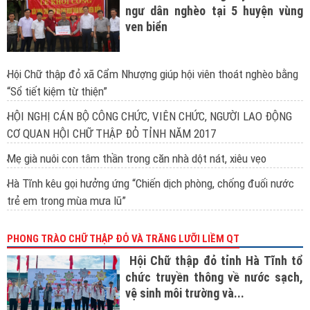
ngư dân nghèo tại 5 huyện vùng
ven biển
Hội Chữ thập đỏ xã Cẩm Nhượng giúp hội viên thoát nghèo bằng
“Sổ tiết kiệm từ thiện”
HỘI NGHỊ CÁN BỘ CÔNG CHỨC, VIÊN CHỨC, NGƯỜI LAO ĐỘNG
CƠ QUAN HỘI CHỮ THẬP ĐỎ TỈNH NĂM 2017
Mẹ già nuôi con tâm thần trong căn nhà dột nát, xiêu vẹo
Hà Tĩnh kêu gọi hưởng ứng “Chiến dịch phòng, chống đuối nước
trẻ em trong mùa mưa lũ”
PHONG TRÀO CHỮ THẬP ĐỎ VÀ TRĂNG LƯỠI LIỀM QT
Hội Chữ thập đỏ tỉnh Hà Tĩnh tổ
chức truyền thông về nước sạch,
vệ sinh môi trường và...