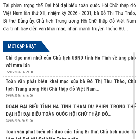
ch
Tại phiên trọng thể Đại hội đại biểu toàn quốc Hội Chữ thập đỏ
B
ác
Việt Nam lần thứ XII, nhiệm kỳ 2026 - 2031, bà Đỗ Thị Thu Thảo,
đ
ủa
Bí thư Đảng ủy, Chủ tịch Trung ương Hội Chữ thập đỏ Việt Nam
t
đã trình bày diễn văn khai mạc, nhấn mạnh truyền thống 80...
MỚI CẬP NHẬT
Chỉ đạo mới nhất của Chủ tịch UBND tỉnh Hà Tĩnh về ứng phó
với mưa lớn
05/08/2026 16:29:00
Toàn văn phát biểu khai mạc của bà Đỗ Thị Thu Thảo, Chủ
tịch Trung ương Hội Chữ thập đỏ Việt Nam...
29/07/2026 16:16:00
ĐOÀN ĐẠI BIỂU TỈNH HÀ TĨNH THAM DỰ PHIÊN TRỌNG THỂ
ĐẠI HỘI ĐẠI BIỂU TOÀN QUỐC HỘI CHỮ THẬP ĐỎ...
28/07/2026 20:31:00
Toàn văn phát biểu chỉ đạo của Tổng Bí thư, Chủ tịch nước Tô