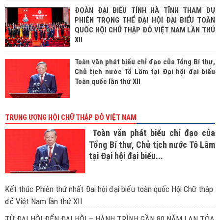
ĐOÀN ĐẠI BIỂU TỈNH HÀ TĨNH THAM DỰ
PHIÊN TRỌNG THỂ ĐẠI HỘI ĐẠI BIỂU TOÀN
QUỐC HỘI CHỮ THẬP ĐỎ VIỆT NAM LẦN THỨ
XII
Toàn văn phát biểu chỉ đạo của Tổng Bí thư,
Chủ tịch nước Tô Lâm tại Đại hội đại biểu
Toàn quốc lần thứ XII
TRUNG ƯƠNG HỘI CHỮ THẬP ĐỎ VIỆT NAM
Toàn văn phát biểu chỉ đạo của
Tổng Bí thư, Chủ tịch nước Tô Lâm
tại Đại hội đại biểu...
Kết thúc Phiên thứ nhất Đại hội đại biểu toàn quốc Hội Chữ thập
đỏ Việt Nam lần thứ XII
TỪ ĐẠI HỘI ĐẾN ĐẠI HỘI – HÀNH TRÌNH GẦN 80 NĂM LAN TỎA