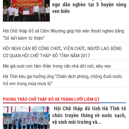
ngư dân nghèo tại 5 huyện vùng
ven biển
Hội Chữ thập đỏ xã Cẩm Nhượng giúp hội viên thoát nghèo bằng
“Sổ tiết kiệm từ thiện”
HỘI NGHỊ CÁN BỘ CÔNG CHỨC, VIÊN CHỨC, NGƯỜI LAO ĐỘNG
CƠ QUAN HỘI CHỮ THẬP ĐỎ TỈNH NĂM 2017
Mẹ già nuôi con tâm thần trong căn nhà dột nát, xiêu vẹo
Hà Tĩnh kêu gọi hưởng ứng “Chiến dịch phòng, chống đuối nước
trẻ em trong mùa mưa lũ”
PHONG TRÀO CHỮ THẬP ĐỎ VÀ TRĂNG LƯỠI LIỀM QT
Hội Chữ thập đỏ tỉnh Hà Tĩnh tổ
chức truyền thông về nước sạch,
vệ sinh môi trường và...