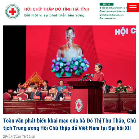
Người Hội viên Hội Chữ thập đỏ phải thật sự vì lợi ích của nhân d
Thứ Năm, 6/8/2026
Đ
T
V
ng
Toàn văn phát biểu khai mạc của bà Đỗ Thị Thu Thảo, Chủ
2
tịch Trung ương Hội Chữ thập đỏ Việt Nam tại Đại hội XII
S
29/07/2026 16:16:00
X