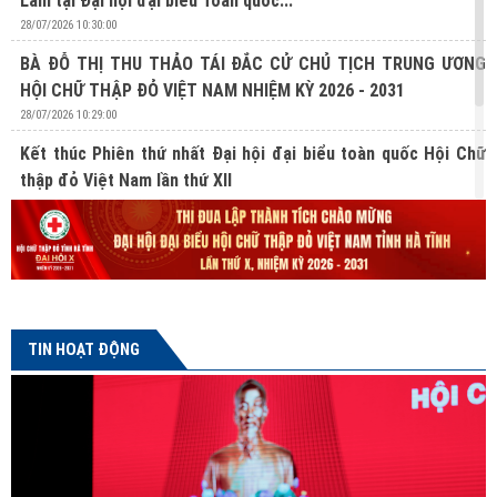
Lâm tại Đại hội đại biểu Toàn quốc...
28/07/2026 10:30:00
BÀ ĐỖ THỊ THU THẢO TÁI ĐẮC CỬ CHỦ TỊCH TRUNG ƯƠNG
HỘI CHỮ THẬP ĐỎ VIỆT NAM NHIỆM KỲ 2026 - 2031
28/07/2026 10:29:00
Kết thúc Phiên thứ nhất Đại hội đại biểu toàn quốc Hội Chữ
thập đỏ Việt Nam lần thứ XII
27/07/2026 10:31:00
Lan tỏa nghĩa cử hiến mô, tạng từ Chương trình “Hành trình
Đỏ” lần thứ V tại Hà Tĩnh
24/07/2026 16:04:00
TIN HOẠT ĐỘNG