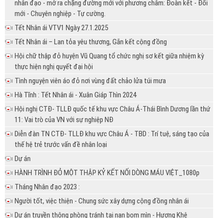
nhân đạo - mở ra chặng đường mới với phương châm: Đoàn kết - Đổi
mới - Chuyên nghiệp - Tự cường.
Tết Nhân ái VTV1 Ngày 27.1.2025
Tết Nhân ái – Lan tỏa yêu thương, Gắn kết cộng đồng
Hội chữ thập đỏ huyện Vũ Quang tổ chức nghị sơ kết giữa nhiệm kỳ
thực hiện nghị quyết đại hội
Tình nguyện viên áo đỏ nơi vùng đất chảo lửa túi mưa
Hà Tĩnh : Tết Nhân ái - Xuân Giáp Thìn 2024
Hội nghị CTĐ- TLLĐ quốc tế khu vực Châu Á-Thái Bình Dương lần thứ
11: Vai trò của VN với sự nghiệp NĐ
Diễn đàn TN CTĐ- TLLĐ khu vực Châu Á - TBD : Trí tuệ, sáng tạo của
thế hệ trẻ trước vấn đề nhân loại
Dự án
HÀNH TRÌNH ĐỎ MỘT THẬP KỶ KẾT NỐI DÒNG MÁU VIỆT_1080p
Tháng Nhân đạo 2023 :
Người tốt, việc thiện - Chung sức xây dựng cộng đồng nhân ái
Dự án truyền thông phòng tránh tai nạn bom mìn - Hương Khê