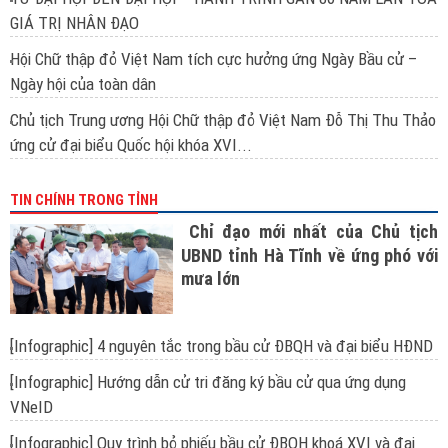
GIÁ TRỊ NHÂN ĐẠO
Hội Chữ thập đỏ Việt Nam tích cực hưởng ứng Ngày Bầu cử –
Ngày hội của toàn dân
Chủ tịch Trung ương Hội Chữ thập đỏ Việt Nam Đỗ Thị Thu Thảo
ứng cử đại biểu Quốc hội khóa XVI...
TIN CHÍNH TRONG TỈNH
Chỉ đạo mới nhất của Chủ tịch
UBND tỉnh Hà Tĩnh về ứng phó với
mưa lớn
[Infographic] 4 nguyên tắc trong bầu cử ĐBQH và đại biểu HĐND
[Infographic] Hướng dẫn cử tri đăng ký bầu cử qua ứng dụng
VNeID
[Infographic] Quy trình bỏ phiếu bầu cử ĐBQH khoá XVI và đại