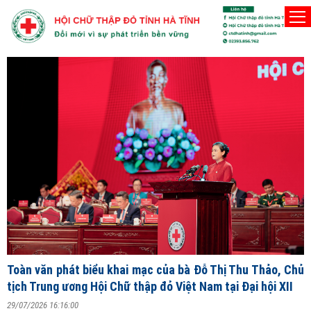
Người Hội viên Hội Chữ thập đỏ phải thật sự vì lợi í
Thứ Bảy, 8/8/2026
Đ
T
V
ng
Toàn văn phát biểu khai mạc của bà Đỗ Thị Thu Thảo, Chủ
2
tịch Trung ương Hội Chữ thập đỏ Việt Nam tại Đại hội XII
S
29/07/2026 16:16:00
X