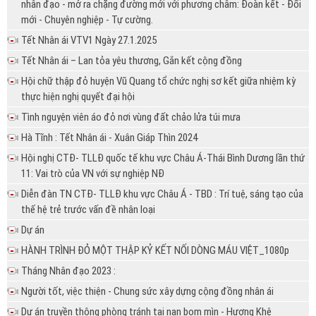
nhân đạo - mở ra chặng đường mới với phương châm: Đoàn kết - Đổi
mới - Chuyên nghiệp - Tự cường.
Tết Nhân ái VTV1 Ngày 27.1.2025
Tết Nhân ái – Lan tỏa yêu thương, Gắn kết cộng đồng
Hội chữ thập đỏ huyện Vũ Quang tổ chức nghị sơ kết giữa nhiệm kỳ
thực hiện nghị quyết đại hội
Tình nguyện viên áo đỏ nơi vùng đất chảo lửa túi mưa
Hà Tĩnh : Tết Nhân ái - Xuân Giáp Thìn 2024
Hội nghị CTĐ- TLLĐ quốc tế khu vực Châu Á-Thái Bình Dương lần thứ
11: Vai trò của VN với sự nghiệp NĐ
Diễn đàn TN CTĐ- TLLĐ khu vực Châu Á - TBD : Trí tuệ, sáng tạo của
thế hệ trẻ trước vấn đề nhân loại
Dự án
HÀNH TRÌNH ĐỎ MỘT THẬP KỶ KẾT NỐI DÒNG MÁU VIỆT_1080p
Tháng Nhân đạo 2023 :
Người tốt, việc thiện - Chung sức xây dựng cộng đồng nhân ái
Dự án truyền thông phòng tránh tai nạn bom mìn - Hương Khê