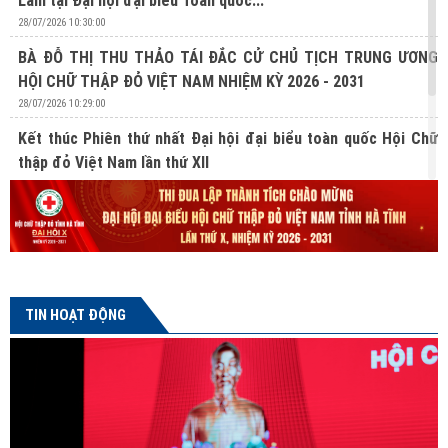
Lâm tại Đại hội đại biểu Toàn quốc...
28/07/2026 10:30:00
BÀ ĐỖ THỊ THU THẢO TÁI ĐẮC CỬ CHỦ TỊCH TRUNG ƯƠNG
HỘI CHỮ THẬP ĐỎ VIỆT NAM NHIỆM KỲ 2026 - 2031
28/07/2026 10:29:00
Kết thúc Phiên thứ nhất Đại hội đại biểu toàn quốc Hội Chữ
thập đỏ Việt Nam lần thứ XII
27/07/2026 10:31:00
Lan tỏa nghĩa cử hiến mô, tạng từ Chương trình “Hành trình
Đỏ” lần thứ V tại Hà Tĩnh
24/07/2026 16:04:00
TIN HOẠT ĐỘNG