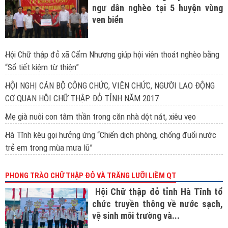
ngư dân nghèo tại 5 huyện vùng
ven biển
Hội Chữ thập đỏ xã Cẩm Nhượng giúp hội viên thoát nghèo bằng
“Sổ tiết kiệm từ thiện”
HỘI NGHỊ CÁN BỘ CÔNG CHỨC, VIÊN CHỨC, NGƯỜI LAO ĐỘNG
CƠ QUAN HỘI CHỮ THẬP ĐỎ TỈNH NĂM 2017
Mẹ già nuôi con tâm thần trong căn nhà dột nát, xiêu vẹo
Hà Tĩnh kêu gọi hưởng ứng “Chiến dịch phòng, chống đuối nước
trẻ em trong mùa mưa lũ”
PHONG TRÀO CHỮ THẬP ĐỎ VÀ TRĂNG LƯỠI LIỀM QT
Hội Chữ thập đỏ tỉnh Hà Tĩnh tổ
chức truyền thông về nước sạch,
vệ sinh môi trường và...