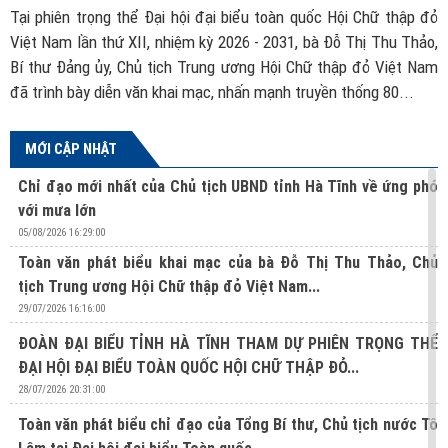
ch
Tại phiên trọng thể Đại hội đại biểu toàn quốc Hội Chữ thập đỏ
B
ác
Việt Nam lần thứ XII, nhiệm kỳ 2026 - 2031, bà Đỗ Thị Thu Thảo,
đ
ủa
Bí thư Đảng ủy, Chủ tịch Trung ương Hội Chữ thập đỏ Việt Nam
t
đã trình bày diễn văn khai mạc, nhấn mạnh truyền thống 80...
MỚI CẬP NHẬT
Chỉ đạo mới nhất của Chủ tịch UBND tỉnh Hà Tĩnh về ứng phó
với mưa lớn
05/08/2026 16:29:00
Toàn văn phát biểu khai mạc của bà Đỗ Thị Thu Thảo, Chủ
tịch Trung ương Hội Chữ thập đỏ Việt Nam...
29/07/2026 16:16:00
ĐOÀN ĐẠI BIỂU TỈNH HÀ TĨNH THAM DỰ PHIÊN TRỌNG THỂ
ĐẠI HỘI ĐẠI BIỂU TOÀN QUỐC HỘI CHỮ THẬP ĐỎ...
28/07/2026 20:31:00
Toàn văn phát biểu chỉ đạo của Tổng Bí thư, Chủ tịch nước Tô