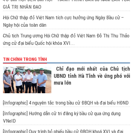
GIÁ TRỊ NHÂN ĐẠO
Hội Chữ thập đỏ Việt Nam tích cực hưởng ứng Ngày Bầu cử –
Ngày hội của toàn dân
Chủ tịch Trung ương Hội Chữ thập đỏ Việt Nam Đỗ Thị Thu Thảo
ứng cử đại biểu Quốc hội khóa XVI...
TIN CHÍNH TRONG TỈNH
Chỉ đạo mới nhất của Chủ tịch
UBND tỉnh Hà Tĩnh về ứng phó với
mưa lớn
[Infographic] 4 nguyên tắc trong bầu cử ĐBQH và đại biểu HĐND
[Infographic] Hướng dẫn cử tri đăng ký bầu cử qua ứng dụng
VNeID
[Infographic] Quy trình bỏ phiếu bầu cử ĐBQH khoá XVI và đại