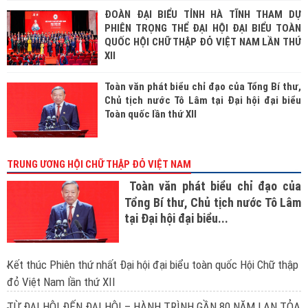
ĐOÀN ĐẠI BIỂU TỈNH HÀ TĨNH THAM DỰ
PHIÊN TRỌNG THỂ ĐẠI HỘI ĐẠI BIỂU TOÀN
QUỐC HỘI CHỮ THẬP ĐỎ VIỆT NAM LẦN THỨ
XII
Toàn văn phát biểu chỉ đạo của Tổng Bí thư,
Chủ tịch nước Tô Lâm tại Đại hội đại biểu
Toàn quốc lần thứ XII
TRUNG ƯƠNG HỘI CHỮ THẬP ĐỎ VIỆT NAM
Toàn văn phát biểu chỉ đạo của
Tổng Bí thư, Chủ tịch nước Tô Lâm
tại Đại hội đại biểu...
Kết thúc Phiên thứ nhất Đại hội đại biểu toàn quốc Hội Chữ thập
đỏ Việt Nam lần thứ XII
TỪ ĐẠI HỘI ĐẾN ĐẠI HỘI – HÀNH TRÌNH GẦN 80 NĂM LAN TỎA