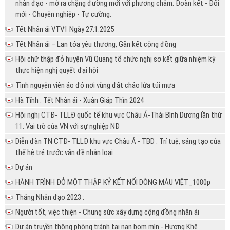
nhân đạo - mở ra chặng đường mới với phương châm: Đoàn kết - Đổi
mới - Chuyên nghiệp - Tự cường.
Tết Nhân ái VTV1 Ngày 27.1.2025
Tết Nhân ái – Lan tỏa yêu thương, Gắn kết cộng đồng
Hội chữ thập đỏ huyện Vũ Quang tổ chức nghị sơ kết giữa nhiệm kỳ
thực hiện nghị quyết đại hội
Tình nguyện viên áo đỏ nơi vùng đất chảo lửa túi mưa
Hà Tĩnh : Tết Nhân ái - Xuân Giáp Thìn 2024
Hội nghị CTĐ- TLLĐ quốc tế khu vực Châu Á-Thái Bình Dương lần thứ
11: Vai trò của VN với sự nghiệp NĐ
Diễn đàn TN CTĐ- TLLĐ khu vực Châu Á - TBD : Trí tuệ, sáng tạo của
thế hệ trẻ trước vấn đề nhân loại
Dự án
HÀNH TRÌNH ĐỎ MỘT THẬP KỶ KẾT NỐI DÒNG MÁU VIỆT_1080p
Tháng Nhân đạo 2023 :
Người tốt, việc thiện - Chung sức xây dựng cộng đồng nhân ái
Dự án truyền thông phòng tránh tai nạn bom mìn - Hương Khê