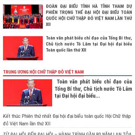
ĐOÀN ĐẠI BIỂU TỈNH HÀ TĨNH THAM DỰ
PHIÊN TRỌNG THỂ ĐẠI HỘI ĐẠI BIỂU TOÀN
QUỐC HỘI CHỮ THẬP ĐỎ VIỆT NAM LẦN THỨ
XII
Toàn văn phát biểu chỉ đạo của Tổng Bí thư,
Chủ tịch nước Tô Lâm tại Đại hội đại biểu
Toàn quốc lần thứ XII
TRUNG ƯƠNG HỘI CHỮ THẬP ĐỎ VIỆT NAM
Toàn văn phát biểu chỉ đạo của
Tổng Bí thư, Chủ tịch nước Tô Lâm
tại Đại hội đại biểu...
Kết thúc Phiên thứ nhất Đại hội đại biểu toàn quốc Hội Chữ thập
đỏ Việt Nam lần thứ XII
TỪ ĐẠI HỘI ĐẾN ĐẠI HỘI – HÀNH TRÌNH GẦN 80 NĂM LAN TỎA