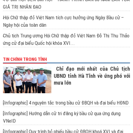
GIÁ TRỊ NHÂN ĐẠO
Hội Chữ thập đỏ Việt Nam tích cực hưởng ứng Ngày Bầu cử –
Ngày hội của toàn dân
Chủ tịch Trung ương Hội Chữ thập đỏ Việt Nam Đỗ Thị Thu Thảo
ứng cử đại biểu Quốc hội khóa XVI...
TIN CHÍNH TRONG TỈNH
Chỉ đạo mới nhất của Chủ tịch
UBND tỉnh Hà Tĩnh về ứng phó với
mưa lớn
[Infographic] 4 nguyên tắc trong bầu cử ĐBQH và đại biểu HĐND
[Infographic] Hướng dẫn cử tri đăng ký bầu cử qua ứng dụng
VNeID
[Infographic] Quy trình bỏ phiếu bầu cử ĐBQH khoá XVI và đại