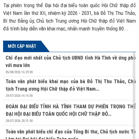
ch
Tại phiên trọng thể Đại hội đại biểu toàn quốc Hội Chữ thập đỏ
B
ác
Việt Nam lần thứ XII, nhiệm kỳ 2026 - 2031, bà Đỗ Thị Thu Thảo,
đ
ủa
Bí thư Đảng ủy, Chủ tịch Trung ương Hội Chữ thập đỏ Việt Nam
t
đã trình bày diễn văn khai mạc, nhấn mạnh truyền thống 80...
MỚI CẬP NHẬT
Chỉ đạo mới nhất của Chủ tịch UBND tỉnh Hà Tĩnh về ứng phó
với mưa lớn
05/08/2026 16:29:00
Toàn văn phát biểu khai mạc của bà Đỗ Thị Thu Thảo, Chủ
tịch Trung ương Hội Chữ thập đỏ Việt Nam...
29/07/2026 16:16:00
ĐOÀN ĐẠI BIỂU TỈNH HÀ TĨNH THAM DỰ PHIÊN TRỌNG THỂ
ĐẠI HỘI ĐẠI BIỂU TOÀN QUỐC HỘI CHỮ THẬP ĐỎ...
28/07/2026 20:31:00
Toàn văn phát biểu chỉ đạo của Tổng Bí thư, Chủ tịch nước Tô