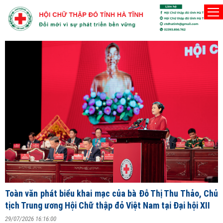
Người Hội viên Hội Chữ thập đỏ phải thật sự vì lợi ích của nhân
Chủ nhật, 9/8/2026
Đ
T
V
ng
Toàn văn phát biểu khai mạc của bà Đỗ Thị Thu Thảo, Chủ
2
tịch Trung ương Hội Chữ thập đỏ Việt Nam tại Đại hội XII
S
29/07/2026 16:16:00
X