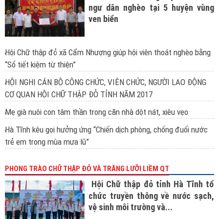
ngư dân nghèo tại 5 huyện vùng
ven biển
Hội Chữ thập đỏ xã Cẩm Nhượng giúp hội viên thoát nghèo bằng
“Sổ tiết kiệm từ thiện”
HỘI NGHỊ CÁN BỘ CÔNG CHỨC, VIÊN CHỨC, NGƯỜI LAO ĐỘNG
CƠ QUAN HỘI CHỮ THẬP ĐỎ TỈNH NĂM 2017
Mẹ già nuôi con tâm thần trong căn nhà dột nát, xiêu vẹo
Hà Tĩnh kêu gọi hưởng ứng “Chiến dịch phòng, chống đuối nước
trẻ em trong mùa mưa lũ”
PHONG TRÀO CHỮ THẬP ĐỎ VÀ TRĂNG LƯỠI LIỀM QT
Hội Chữ thập đỏ tỉnh Hà Tĩnh tổ
chức truyền thông về nước sạch,
vệ sinh môi trường và...