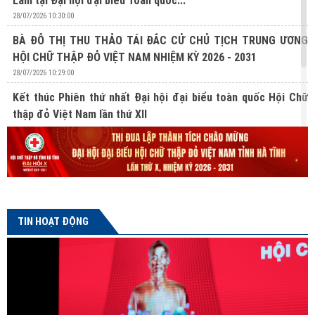
Lâm tại Đại hội đại biểu Toàn quốc...
28/07/2026 10:30:00
BÀ ĐỖ THỊ THU THẢO TÁI ĐẮC CỬ CHỦ TỊCH TRUNG ƯƠNG
HỘI CHỮ THẬP ĐỎ VIỆT NAM NHIỆM KỲ 2026 - 2031
28/07/2026 10:29:00
Kết thúc Phiên thứ nhất Đại hội đại biểu toàn quốc Hội Chữ
thập đỏ Việt Nam lần thứ XII
27/07/2026 10:31:00
Lan tỏa nghĩa cử hiến mô, tạng từ Chương trình “Hành trình
Đỏ” lần thứ V tại Hà Tĩnh
24/07/2026 16:04:00
TIN HOẠT ĐỘNG