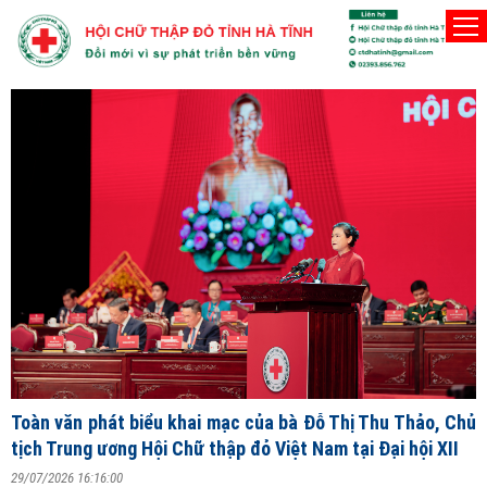
Người Hội viên Hội Chữ thập đỏ phải thật sự vì lợi í
Thứ Sáu, 7/8/2026
Đ
T
V
ng
Toàn văn phát biểu khai mạc của bà Đỗ Thị Thu Thảo, Chủ
2
tịch Trung ương Hội Chữ thập đỏ Việt Nam tại Đại hội XII
S
29/07/2026 16:16:00
X