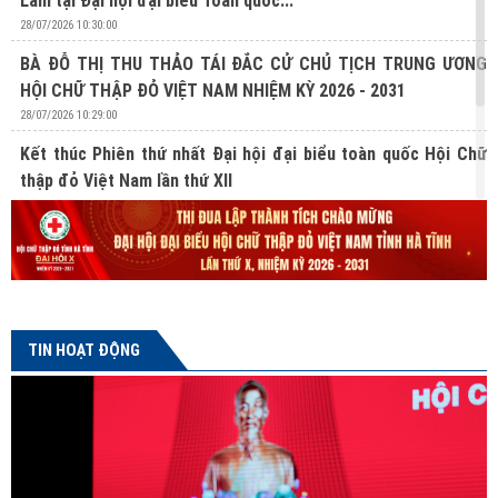
Lâm tại Đại hội đại biểu Toàn quốc...
28/07/2026 10:30:00
BÀ ĐỖ THỊ THU THẢO TÁI ĐẮC CỬ CHỦ TỊCH TRUNG ƯƠNG
HỘI CHỮ THẬP ĐỎ VIỆT NAM NHIỆM KỲ 2026 - 2031
28/07/2026 10:29:00
Kết thúc Phiên thứ nhất Đại hội đại biểu toàn quốc Hội Chữ
thập đỏ Việt Nam lần thứ XII
27/07/2026 10:31:00
Lan tỏa nghĩa cử hiến mô, tạng từ Chương trình “Hành trình
Đỏ” lần thứ V tại Hà Tĩnh
24/07/2026 16:04:00
TIN HOẠT ĐỘNG