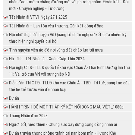
nhân đạo - mở ra chặng đường mới với phương châm: Đoàn kết - Đổi
mới - Chuyên nghiệp - Tự cường.
Tết Nhân ái VTV1 Ngày 27.1.2025
Tết Nhân ái – Lan tỏa yêu thương, Gắn kết cộng đồng
Hội chữ thập đỏ huyện Vũ Quang tổ chức nghị sơ kết giữa nhiệm kỳ
thực hiện nghị quyết đại hội
Tình nguyện viên áo đỏ nơi vùng đất chảo lửa túi mưa
Hà Tĩnh : Tết Nhân ái - Xuân Giáp Thìn 2024
Hội nghị CTĐ- TLLĐ quốc tế khu vực Châu Á-Thái Bình Dương lần thứ
11: Vai trò của VN với sự nghiệp NĐ
Diễn đàn TN CTĐ- TLLĐ khu vực Châu Á - TBD : Trí tuệ, sáng tạo của
thế hệ trẻ trước vấn đề nhân loại
Dự án
HÀNH TRÌNH ĐỎ MỘT THẬP KỶ KẾT NỐI DÒNG MÁU VIỆT_1080p
Tháng Nhân đạo 2023 :
Người tốt, việc thiện - Chung sức xây dựng cộng đồng nhân ái
Dự án truyền thông phòng tránh tai nạn bom mìn - Hương Khê