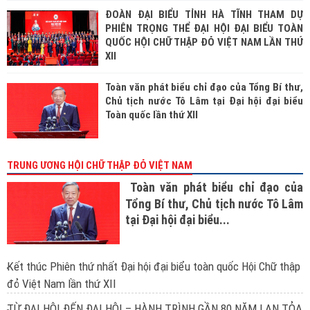
ĐOÀN ĐẠI BIỂU TỈNH HÀ TĨNH THAM DỰ
PHIÊN TRỌNG THỂ ĐẠI HỘI ĐẠI BIỂU TOÀN
QUỐC HỘI CHỮ THẬP ĐỎ VIỆT NAM LẦN THỨ
XII
Toàn văn phát biểu chỉ đạo của Tổng Bí thư,
Chủ tịch nước Tô Lâm tại Đại hội đại biểu
Toàn quốc lần thứ XII
TRUNG ƯƠNG HỘI CHỮ THẬP ĐỎ VIỆT NAM
Toàn văn phát biểu chỉ đạo của
Tổng Bí thư, Chủ tịch nước Tô Lâm
tại Đại hội đại biểu...
Kết thúc Phiên thứ nhất Đại hội đại biểu toàn quốc Hội Chữ thập
đỏ Việt Nam lần thứ XII
TỪ ĐẠI HỘI ĐẾN ĐẠI HỘI – HÀNH TRÌNH GẦN 80 NĂM LAN TỎA