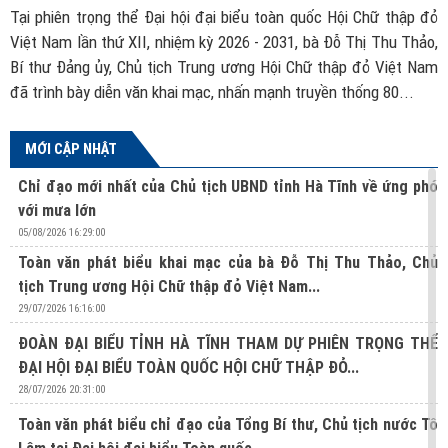
ch
Tại phiên trọng thể Đại hội đại biểu toàn quốc Hội Chữ thập đỏ
B
ác
Việt Nam lần thứ XII, nhiệm kỳ 2026 - 2031, bà Đỗ Thị Thu Thảo,
đ
ủa
Bí thư Đảng ủy, Chủ tịch Trung ương Hội Chữ thập đỏ Việt Nam
t
đã trình bày diễn văn khai mạc, nhấn mạnh truyền thống 80...
MỚI CẬP NHẬT
Chỉ đạo mới nhất của Chủ tịch UBND tỉnh Hà Tĩnh về ứng phó
với mưa lớn
05/08/2026 16:29:00
Toàn văn phát biểu khai mạc của bà Đỗ Thị Thu Thảo, Chủ
tịch Trung ương Hội Chữ thập đỏ Việt Nam...
29/07/2026 16:16:00
ĐOÀN ĐẠI BIỂU TỈNH HÀ TĨNH THAM DỰ PHIÊN TRỌNG THỂ
ĐẠI HỘI ĐẠI BIỂU TOÀN QUỐC HỘI CHỮ THẬP ĐỎ...
28/07/2026 20:31:00
Toàn văn phát biểu chỉ đạo của Tổng Bí thư, Chủ tịch nước Tô