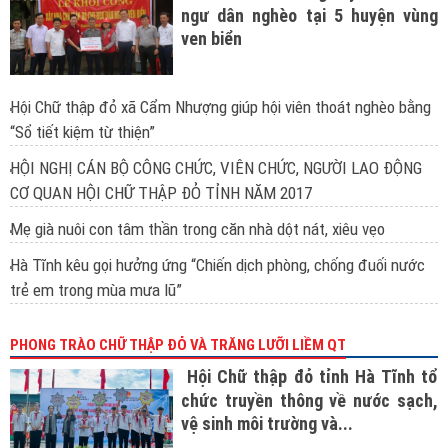
ngư dân nghèo tại 5 huyện vùng
ven biển
Hội Chữ thập đỏ xã Cẩm Nhượng giúp hội viên thoát nghèo bằng
“Sổ tiết kiệm từ thiện”
HỘI NGHỊ CÁN BỘ CÔNG CHỨC, VIÊN CHỨC, NGƯỜI LAO ĐỘNG
CƠ QUAN HỘI CHỮ THẬP ĐỎ TỈNH NĂM 2017
Mẹ già nuôi con tâm thần trong căn nhà dột nát, xiêu vẹo
Hà Tĩnh kêu gọi hưởng ứng “Chiến dịch phòng, chống đuối nước
trẻ em trong mùa mưa lũ”
PHONG TRÀO CHỮ THẬP ĐỎ VÀ TRĂNG LƯỠI LIỀM QT
Hội Chữ thập đỏ tỉnh Hà Tĩnh tổ
chức truyền thông về nước sạch,
vệ sinh môi trường và...