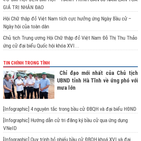
GIÁ TRỊ NHÂN ĐẠO
Hội Chữ thập đỏ Việt Nam tích cực hưởng ứng Ngày Bầu cử –
Ngày hội của toàn dân
Chủ tịch Trung ương Hội Chữ thập đỏ Việt Nam Đỗ Thị Thu Thảo
ứng cử đại biểu Quốc hội khóa XVI...
TIN CHÍNH TRONG TỈNH
Chỉ đạo mới nhất của Chủ tịch
UBND tỉnh Hà Tĩnh về ứng phó với
mưa lớn
[Infographic] 4 nguyên tắc trong bầu cử ĐBQH và đại biểu HĐND
[Infographic] Hướng dẫn cử tri đăng ký bầu cử qua ứng dụng
VNeID
[Infographic] Quy trình bỏ phiếu bầu cử ĐBQH khoá XVI và đại