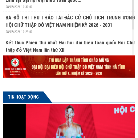
Lâm tại Đại hội đại biểu Toàn quốc...
28/07/2026 10:30:00
BÀ ĐỖ THỊ THU THẢO TÁI ĐẮC CỬ CHỦ TỊCH TRUNG ƯƠNG
HỘI CHỮ THẬP ĐỎ VIỆT NAM NHIỆM KỲ 2026 - 2031
28/07/2026 10:29:00
Kết thúc Phiên thứ nhất Đại hội đại biểu toàn quốc Hội Chữ
thập đỏ Việt Nam lần thứ XII
27/07/2026 10:31:00
Lan tỏa nghĩa cử hiến mô, tạng từ Chương trình “Hành trình
Đỏ” lần thứ V tại Hà Tĩnh
24/07/2026 16:04:00
TIN HOẠT ĐỘNG