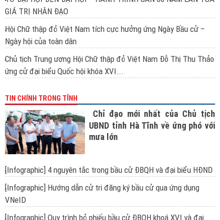
GIÁ TRỊ NHÂN ĐẠO
Hội Chữ thập đỏ Việt Nam tích cực hưởng ứng Ngày Bầu cử –
Ngày hội của toàn dân
Chủ tịch Trung ương Hội Chữ thập đỏ Việt Nam Đỗ Thị Thu Thảo
ứng cử đại biểu Quốc hội khóa XVI...
TIN CHÍNH TRONG TỈNH
Chỉ đạo mới nhất của Chủ tịch
UBND tỉnh Hà Tĩnh về ứng phó với
mưa lớn
[Infographic] 4 nguyên tắc trong bầu cử ĐBQH và đại biểu HĐND
[Infographic] Hướng dẫn cử tri đăng ký bầu cử qua ứng dụng
VNeID
[Infographic] Quy trình bỏ phiếu bầu cử ĐBQH khoá XVI và đại