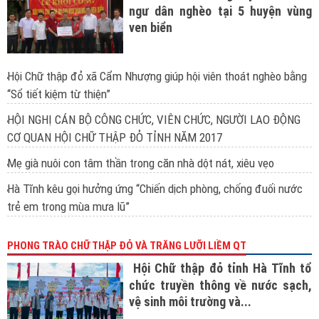
ngư dân nghèo tại 5 huyện vùng
ven biển
Hội Chữ thập đỏ xã Cẩm Nhượng giúp hội viên thoát nghèo bằng
“Sổ tiết kiệm từ thiện”
HỘI NGHỊ CÁN BỘ CÔNG CHỨC, VIÊN CHỨC, NGƯỜI LAO ĐỘNG
CƠ QUAN HỘI CHỮ THẬP ĐỎ TỈNH NĂM 2017
Mẹ già nuôi con tâm thần trong căn nhà dột nát, xiêu vẹo
Hà Tĩnh kêu gọi hưởng ứng “Chiến dịch phòng, chống đuối nước
trẻ em trong mùa mưa lũ”
PHONG TRÀO CHỮ THẬP ĐỎ VÀ TRĂNG LƯỠI LIỀM QT
Hội Chữ thập đỏ tỉnh Hà Tĩnh tổ
chức truyền thông về nước sạch,
vệ sinh môi trường và...