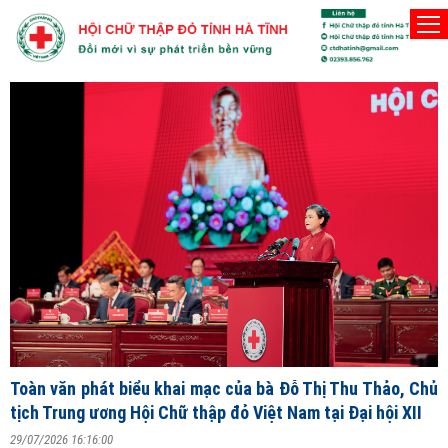
Người Hội viên Hội Chữ thập đỏ phải thật sự vì l
Thứ Năm, 6/8/2026
Đ
T
V
ng
Toàn văn phát biểu khai mạc của bà Đỗ Thị Thu Thảo, Chủ
2
tịch Trung ương Hội Chữ thập đỏ Việt Nam tại Đại hội XII
S
29/07/2026 16:16:00
X