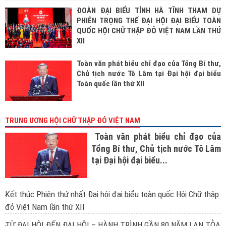
ĐOÀN ĐẠI BIỂU TỈNH HÀ TĨNH THAM DỰ
PHIÊN TRỌNG THỂ ĐẠI HỘI ĐẠI BIỂU TOÀN
QUỐC HỘI CHỮ THẬP ĐỎ VIỆT NAM LẦN THỨ
XII
Toàn văn phát biểu chỉ đạo của Tổng Bí thư,
Chủ tịch nước Tô Lâm tại Đại hội đại biểu
Toàn quốc lần thứ XII
TRUNG ƯƠNG HỘI CHỮ THẬP ĐỎ VIỆT NAM
Toàn văn phát biểu chỉ đạo của
Tổng Bí thư, Chủ tịch nước Tô Lâm
tại Đại hội đại biểu...
Kết thúc Phiên thứ nhất Đại hội đại biểu toàn quốc Hội Chữ thập
đỏ Việt Nam lần thứ XII
TỪ ĐẠI HỘI ĐẾN ĐẠI HỘI – HÀNH TRÌNH GẦN 80 NĂM LAN TỎA