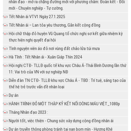
nhân đạo - mở ra chặng đường mới với phương châm: Đoàn kết - Đổi
mới - Chuyên nghiệp - Tự cường.
Tết Nhân ái VTV1 Ngày 27.1.2025
Tết Nhân ái – Lan tỏa yêu thương, Gắn kết cộng đồng
Hội chữ thập đỏ huyện Vũ Quang tổ chức nghị sơ kết giữa nhiệm kỳ
thực hiện nghị quyết đại hội
Tình nguyện viên áo đỏ nơi vùng đất chảo lửa túi mưa
Hà Tĩnh : Tết Nhân ái - Xuân Giáp Thìn 2024
Hội nghị CTĐ- TLLĐ quốc tế khu vực Châu Á-Thái Bình Dương lần thứ
11: Vai trò của VN với sự nghiệp NĐ
Diễn đàn TN CTĐ- TLLĐ khu vực Châu Á - TBD : Trí tuệ, sáng tạo của
thế hệ trẻ trước vấn đề nhân loại
Dự án
HÀNH TRÌNH ĐỎ MỘT THẬP KỶ KẾT NỐI DÒNG MÁU VIỆT_1080p
Tháng Nhân đạo 2023 :
Người tốt, việc thiện - Chung sức xây dựng cộng đồng nhân ái
Dự án truyền thông phòng tránh tai nạn bom mìn - Hương Khê