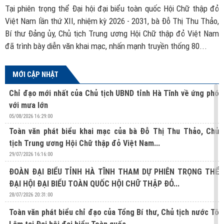
ch
Tại phiên trọng thể Đại hội đại biểu toàn quốc Hội Chữ thập đỏ
B
ác
Việt Nam lần thứ XII, nhiệm kỳ 2026 - 2031, bà Đỗ Thị Thu Thảo,
đ
ủa
Bí thư Đảng ủy, Chủ tịch Trung ương Hội Chữ thập đỏ Việt Nam
t
đã trình bày diễn văn khai mạc, nhấn mạnh truyền thống 80...
MỚI CẬP NHẬT
Chỉ đạo mới nhất của Chủ tịch UBND tỉnh Hà Tĩnh về ứng phó
với mưa lớn
05/08/2026 16:29:00
Toàn văn phát biểu khai mạc của bà Đỗ Thị Thu Thảo, Chủ
tịch Trung ương Hội Chữ thập đỏ Việt Nam...
29/07/2026 16:16:00
ĐOÀN ĐẠI BIỂU TỈNH HÀ TĨNH THAM DỰ PHIÊN TRỌNG THỂ
ĐẠI HỘI ĐẠI BIỂU TOÀN QUỐC HỘI CHỮ THẬP ĐỎ...
28/07/2026 20:31:00
Toàn văn phát biểu chỉ đạo của Tổng Bí thư, Chủ tịch nước Tô