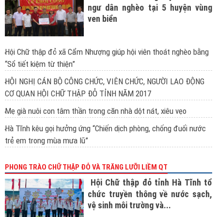
ngư dân nghèo tại 5 huyện vùng
ven biển
Hội Chữ thập đỏ xã Cẩm Nhượng giúp hội viên thoát nghèo bằng
“Sổ tiết kiệm từ thiện”
HỘI NGHỊ CÁN BỘ CÔNG CHỨC, VIÊN CHỨC, NGƯỜI LAO ĐỘNG
CƠ QUAN HỘI CHỮ THẬP ĐỎ TỈNH NĂM 2017
Mẹ già nuôi con tâm thần trong căn nhà dột nát, xiêu vẹo
Hà Tĩnh kêu gọi hưởng ứng “Chiến dịch phòng, chống đuối nước
trẻ em trong mùa mưa lũ”
PHONG TRÀO CHỮ THẬP ĐỎ VÀ TRĂNG LƯỠI LIỀM QT
Hội Chữ thập đỏ tỉnh Hà Tĩnh tổ
chức truyền thông về nước sạch,
vệ sinh môi trường và...