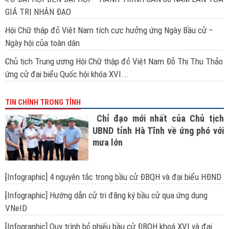
GIÁ TRỊ NHÂN ĐẠO
Hội Chữ thập đỏ Việt Nam tích cực hưởng ứng Ngày Bầu cử –
Ngày hội của toàn dân
Chủ tịch Trung ương Hội Chữ thập đỏ Việt Nam Đỗ Thị Thu Thảo
ứng cử đại biểu Quốc hội khóa XVI...
TIN CHÍNH TRONG TỈNH
Chỉ đạo mới nhất của Chủ tịch
UBND tỉnh Hà Tĩnh về ứng phó với
mưa lớn
[Infographic] 4 nguyên tắc trong bầu cử ĐBQH và đại biểu HĐND
[Infographic] Hướng dẫn cử tri đăng ký bầu cử qua ứng dụng
VNeID
[Infographic] Quy trình bỏ phiếu bầu cử ĐBQH khoá XVI và đại