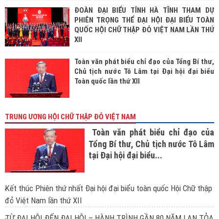
ĐOÀN ĐẠI BIỂU TỈNH HÀ TĨNH THAM DỰ
PHIÊN TRỌNG THỂ ĐẠI HỘI ĐẠI BIỂU TOÀN
QUỐC HỘI CHỮ THẬP ĐỎ VIỆT NAM LẦN THỨ
XII
Toàn văn phát biểu chỉ đạo của Tổng Bí thư,
Chủ tịch nước Tô Lâm tại Đại hội đại biểu
Toàn quốc lần thứ XII
TRUNG ƯƠNG HỘI CHỮ THẬP ĐỎ VIỆT NAM
Toàn văn phát biểu chỉ đạo của
Tổng Bí thư, Chủ tịch nước Tô Lâm
tại Đại hội đại biểu...
Kết thúc Phiên thứ nhất Đại hội đại biểu toàn quốc Hội Chữ thập
đỏ Việt Nam lần thứ XII
TỪ ĐẠI HỘI ĐẾN ĐẠI HỘI – HÀNH TRÌNH GẦN 80 NĂM LAN TỎA