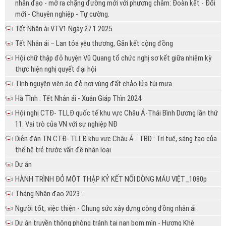
nhân đạo - mở ra chặng đường mới với phương châm: Đoàn kết - Đổi
mới - Chuyên nghiệp - Tự cường.
Tết Nhân ái VTV1 Ngày 27.1.2025
Tết Nhân ái – Lan tỏa yêu thương, Gắn kết cộng đồng
Hội chữ thập đỏ huyện Vũ Quang tổ chức nghị sơ kết giữa nhiệm kỳ
thực hiện nghị quyết đại hội
Tình nguyện viên áo đỏ nơi vùng đất chảo lửa túi mưa
Hà Tĩnh : Tết Nhân ái - Xuân Giáp Thìn 2024
Hội nghị CTĐ- TLLĐ quốc tế khu vực Châu Á-Thái Bình Dương lần thứ
11: Vai trò của VN với sự nghiệp NĐ
Diễn đàn TN CTĐ- TLLĐ khu vực Châu Á - TBD : Trí tuệ, sáng tạo của
thế hệ trẻ trước vấn đề nhân loại
Dự án
HÀNH TRÌNH ĐỎ MỘT THẬP KỶ KẾT NỐI DÒNG MÁU VIỆT_1080p
Tháng Nhân đạo 2023 :
Người tốt, việc thiện - Chung sức xây dựng cộng đồng nhân ái
Dự án truyền thông phòng tránh tai nạn bom mìn - Hương Khê