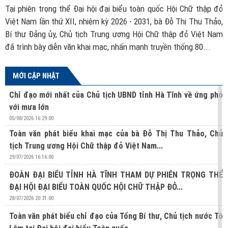
ch
Tại phiên trọng thể Đại hội đại biểu toàn quốc Hội Chữ thập đỏ
B
ác
Việt Nam lần thứ XII, nhiệm kỳ 2026 - 2031, bà Đỗ Thị Thu Thảo,
đ
ủa
Bí thư Đảng ủy, Chủ tịch Trung ương Hội Chữ thập đỏ Việt Nam
t
đã trình bày diễn văn khai mạc, nhấn mạnh truyền thống 80...
MỚI CẬP NHẬT
Chỉ đạo mới nhất của Chủ tịch UBND tỉnh Hà Tĩnh về ứng phó
với mưa lớn
05/08/2026 16:29:00
Toàn văn phát biểu khai mạc của bà Đỗ Thị Thu Thảo, Chủ
tịch Trung ương Hội Chữ thập đỏ Việt Nam...
29/07/2026 16:16:00
ĐOÀN ĐẠI BIỂU TỈNH HÀ TĨNH THAM DỰ PHIÊN TRỌNG THỂ
ĐẠI HỘI ĐẠI BIỂU TOÀN QUỐC HỘI CHỮ THẬP ĐỎ...
28/07/2026 20:31:00
Toàn văn phát biểu chỉ đạo của Tổng Bí thư, Chủ tịch nước Tô