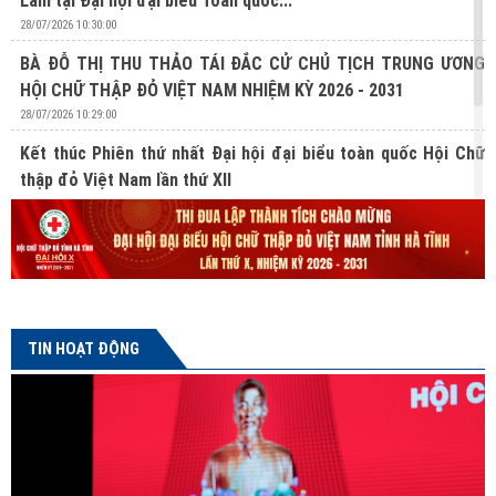
Lâm tại Đại hội đại biểu Toàn quốc...
28/07/2026 10:30:00
BÀ ĐỖ THỊ THU THẢO TÁI ĐẮC CỬ CHỦ TỊCH TRUNG ƯƠNG
HỘI CHỮ THẬP ĐỎ VIỆT NAM NHIỆM KỲ 2026 - 2031
28/07/2026 10:29:00
Kết thúc Phiên thứ nhất Đại hội đại biểu toàn quốc Hội Chữ
thập đỏ Việt Nam lần thứ XII
27/07/2026 10:31:00
Lan tỏa nghĩa cử hiến mô, tạng từ Chương trình “Hành trình
Đỏ” lần thứ V tại Hà Tĩnh
24/07/2026 16:04:00
TIN HOẠT ĐỘNG