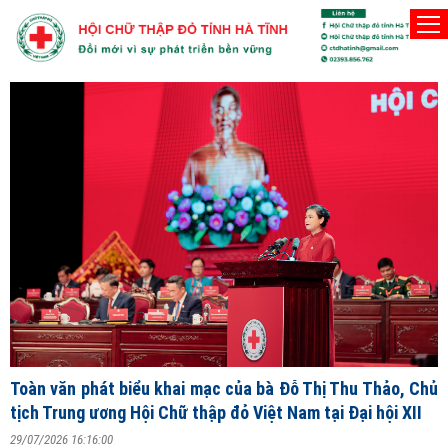
Người Hội viên Hội Chữ thập đỏ phải thật sự vì lợi
Chủ nhật, 9/8/2026
Đ
T
V
ng
Toàn văn phát biểu khai mạc của bà Đỗ Thị Thu Thảo, Chủ
2
tịch Trung ương Hội Chữ thập đỏ Việt Nam tại Đại hội XII
S
29/07/2026 16:16:00
X