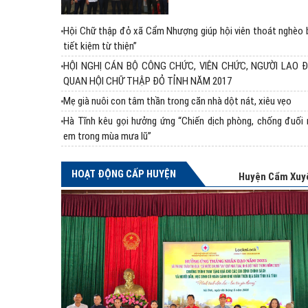
Hội Chữ thập đỏ xã Cẩm Nhượng giúp hội viên thoát nghèo 
tiết kiệm từ thiện”
HỘI NGHỊ CÁN BỘ CÔNG CHỨC, VIÊN CHỨC, NGƯỜI LAO 
QUAN HỘI CHỮ THẬP ĐỎ TỈNH NĂM 2017
Mẹ già nuôi con tâm thần trong căn nhà dột nát, xiêu vẹo
Hà Tĩnh kêu gọi hưởng ứng “Chiến dịch phòng, chống đuối 
em trong mùa mưa lũ”
HOẠT ĐỘNG CẤP HUYỆN
Huyện Cẩm Xuy