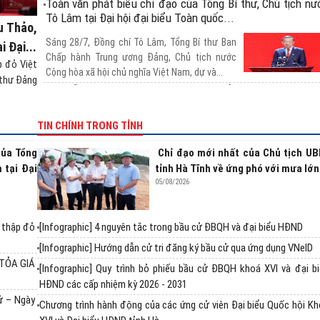
Toàn văn phát biểu chỉ đạo của Tổng Bí thư, Chủ tịch nư
Tô Lâm tại Đại hội đại biểu Toàn quốc...
u Thảo,
Sáng 28/7, Đồng chí Tô Lâm, Tổng Bí thư Ban
 Đại...
Chấp hành Trung ương Đảng, Chủ tịch nước
p đỏ Việt
Cộng hòa xã hội chủ nghĩa Việt Nam, dự và...
 thư Đảng
BÀ ĐỖ THỊ THU THẢO TÁI ĐẮC CỬ CHỦ TỊCH TRU
ƯƠNG HỘI CHỮ THẬP ĐỎ VIỆT NAM NHIỆM KỲ 2026 - 20
TIN CHÍNH TRONG TỈNH
Sáng 28/7, Đại hội đại biểu toàn quốc Hội Chữ
thập đỏ Việt Nam lần thứ XII, nhiệm kỳ 2026 -
của Tổng
Chỉ đạo mới nhất của Chủ tịch U
2031 tổ chức phiên trọng thể, với...
 tại Đại
tỉnh Hà Tĩnh về ứng phó với mưa lớn
Kết thúc Phiên thứ nhất Đại hội đại biểu toàn quốc Hội C
05/08/2026
thập đỏ Việt Nam lần thứ XII
Chiều 27/7, tại Cung Văn hóa Lao động Hữu
ữ thập đỏ
[Infographic] 4 nguyên tắc trong bầu cử ĐBQH và đại biểu HĐND
nghị Việt Xô (Hà Nội) đã diễn ra Phiên thứ nhất
[Infographic] Hướng dẫn cử tri đăng ký bầu cử qua ứng dụng VNeID
Đại hội đại biểu toàn quốc lần thứ...
 TỎA GIÁ
Lan tỏa nghĩa cử hiến mô, tạng từ Chương trình “Hành trì
[Infographic] Quy trình bỏ phiếu bầu cử ĐBQH khoá XVI và đại b
Đỏ” lần thứ V tại Hà Tĩnh
HĐND các cấp nhiệm kỳ 2026 - 2031
ử – Ngày
Chương trình hành động của các ứng cử viên Đại biểu Quốc hội K
Trong khuôn khổ Chương trình “Hành trình Đỏ”