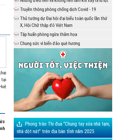
Những điều nên và không nên làm khi xảy ra lũ lụt
Truyền thông phòng chống dịch Covid - 19
sẻ
Thủ tướng dự Đại hội đại biểu toàn quốc lần thứ
X, Hội Chữ thập đỏ Việt Nam
Tập huấn phòng ngừa thảm họa
Chung sức vì biển đảo quê hương
ia
hai
Hình ảnh gian hàng do Hội
Các cá nhân ngày hội
Các cá nh
tại
CTĐ trường Nguyễn Huệ
HMTN cụm liên xã Sơn
HMTN cụm 
Huệ
phụ trách tại hội chợ do...
Tây, Sơn Hồng, Sơn Kim 1,
Tây, Sơn Hồn
Sơn...
Sơn...
ÀY
hức
Phong trào Thi đua "Chung tay xóa nhà tạm,
inh
nhà dột nát" trên địa bàn tỉnh năm 2025