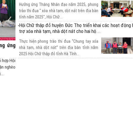
Hưởng ứng Tháng Nhân đạo năm 2025, phong
trào thi đua " xóa nhà tạm, dột nát trên địa bàn
tỉnh năm 2025", Hội Chữ...
Hội Chữ thập đỏ huyện Đức Thọ triển khai các hoạt động 
trợ xóa nhà tạm, nhà dột nát cho hai hộ...
Thực hiện phong trào thi đua “Chung tay xóa
ng ứng
nhà tạm, nhà dột nát” trên địa bàn tỉnh năm
2025 Hội Chữ thập đỏ tỉnh Hà Tĩnh...
i hợp Hội
Huyện Vũ Quang: Hỗ trợ 6 mô hình sinh kế cho hộ nghè
cận nghèo
cận nghèo trên địa bàn huyện.
..
Hội chữ thập đỏ huyện phối hợp với công ty Cổ
phần Giáo dục Lasting, chi nhánh Hà Tĩnh vừa
tổ chức Chương trình hỗ trợ mô hình...
Thu về 360 đơn vị máu từ Ngày hội Xuân hồng 2025
Ngày hội Xuân hồng năm 2025 ở huyện Đức
Thọ đã thu về 360 đơn vị máu phục vụ cho
công tác cứu chữa người bệnh.
Huyện Kỳ Anh: Ngày hội hiến máu tình nguyện năm 2025