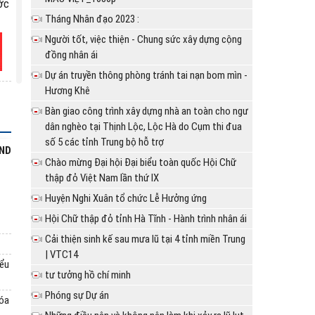
ớc
Tháng Nhân đạo 2023 :
Người tốt, việc thiện - Chung sức xây dựng cộng
đồng nhân ái
Dự án truyền thông phòng tránh tai nạn bom mìn -
NG
Hương Khê
31
Bàn giao công trình xây dựng nhà an toàn cho ngư
dân nghèo tại Thịnh Lộc, Lộc Hà do Cụm thi đua
số 5 các tỉnh Trung bộ hỗ trợ
BND
Chào mừng Đại hội Đại biểu toàn quốc Hội Chữ
hữ
thập đỏ Việt Nam lần thứ IX
Huyện Nghi Xuân tổ chức Lễ Hưởng ứng
Hội Chữ thập đỏ tỉnh Hà Tĩnh - Hành trình nhân ái
Cải thiện sinh kế sau mưa lũ tại 4 tỉnh miền Trung
| VTC14
nh
iểu
tư tưởng hồ chí minh
Phóng sự Dự án
hóa