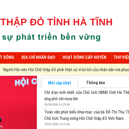
ẠT ĐỘNG
ĐỊA CHỈ NHÂN ĐẠO
HOẠT ĐỘNG CẤP HUYỆN
THƯ VIỆ
hữ thập đỏ phải thật sự vì lợi ích của nhân dân mà phục vụ, không nên thiên v
Thông báo
Mới cập nhật
Chỉ đạo mới nhất của Chủ tịch UBND tỉnh Hà Tĩn
ứng phó với mưa lớn
05/08/2026 16:29:00
Toàn văn phát biểu khai mạc của bà Đỗ Thị Thu T
Chủ tịch Trung ương Hội Chữ thập đỏ Việt Nam...
29/07/2026 16:16:00