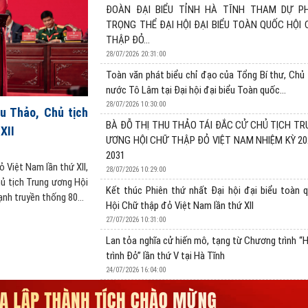
ĐOÀN ĐẠI BIỂU TỈNH HÀ TĨNH THAM DỰ PH
TRỌNG THỂ ĐẠI HỘI ĐẠI BIỂU TOÀN QUỐC HỘI
THẬP ĐỎ...
28/07/2026 20:31:00
ĐOÀN ĐẠI BIỂU TỈNH HÀ TĨNH THAM DỰ 
Toàn văn phát biểu chỉ đạo của Tổng Bí thư, Chủ 
HỘI ĐẠI BIỂU TOÀN QUỐC HỘI CHỮ THẬP 
nước Tô Lâm tại Đại hội đại biểu Toàn quốc...
XII
28/07/2026 10:30:00
u Thảo, Chủ tịch
28/07/2026 20:31:00
BÀ ĐỖ THỊ THU THẢO TÁI ĐẮC CỬ CHỦ TỊCH T
XII
Sáng ngày 28/7/2026, tại Cung Văn hóa Lao động Hữu
ƯƠNG HỘI CHỮ THẬP ĐỎ VIỆT NAM NHIỆM KỲ 20
Nội), đồng chí Nguyễn Thành Đồng, Ủy viên Ban Thường
2031
MTTQ Việt Nam tỉnh và đồng chí Nguyễn Thị Nguyệt,
ỏ Việt Nam lần thứ XII,
28/07/2026 10:29:00
UBND tỉnh,...
hủ tịch Trung ương Hội
Kết thúc Phiên thứ nhất Đại hội đại biểu toàn 
nh truyền thống 80...
Hội Chữ thập đỏ Việt Nam lần thứ XII
27/07/2026 10:31:00
Lan tỏa nghĩa cử hiến mô, tạng từ Chương trình “
trình Đỏ” lần thứ V tại Hà Tĩnh
24/07/2026 16:04:00