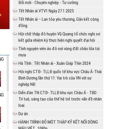
Đổi mới - Chuyên nghiệp - Tự cường.
Tết Nhân ái VTV1 Ngày 27.1.2025
Tết Nhân ái – Lan tỏa yêu thương, Gắn kết cộng
đồng
Hội chữ thập đỏ huyện Vũ Quang tổ chức nghị sơ
kết giữa nhiệm kỳ thực hiện nghị quyết đại hội
Tình nguyện viên áo đỏ nơi vùng đất chảo lửa túi
mưa
NG
Hà Tĩnh : Tết Nhân ái - Xuân Giáp Thìn 2024
Hội nghị CTĐ- TLLĐ quốc tế khu vực Châu Á-Thái
Bình Dương lần thứ 11: Vai trò của VN với sự
nghiệp NĐ
Diễn đàn TN CTĐ- TLLĐ khu vực Châu Á - TBD :
NG
Trí tuệ, sáng tạo của thế hệ trẻ trước vấn đề nhân
loại
Dự án
HÀNH TRÌNH ĐỎ MỘT THẬP KỶ KẾT NỐI DÒNG
MÁU VIỆT_1080p