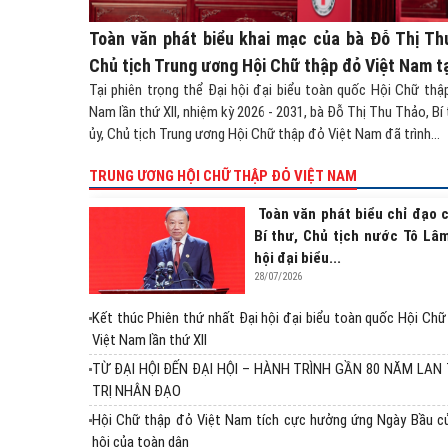
Toàn văn phát biểu khai mạc của bà Đỗ Thị Th
Chủ tịch Trung ương Hội Chữ thập đỏ Việt Nam tại
Tại phiên trọng thể Đại hội đại biểu toàn quốc Hội Chữ thậ
Nam lần thứ XII, nhiệm kỳ 2026 - 2031, bà Đỗ Thị Thu Thảo, Bí
ủy, Chủ tịch Trung ương Hội Chữ thập đỏ Việt Nam đã trình...
TRUNG ƯƠNG HỘI CHỮ THẬP ĐỎ VIỆT NAM
Toàn văn phát biểu chỉ đạo 
Bí thư, Chủ tịch nước Tô Lâm
hội đại biểu...
28/07/2026
Kết thúc Phiên thứ nhất Đại hội đại biểu toàn quốc Hội Ch
Việt Nam lần thứ XII
TỪ ĐẠI HỘI ĐẾN ĐẠI HỘI – HÀNH TRÌNH GẦN 80 NĂM LAN
TRỊ NHÂN ĐẠO
Hội Chữ thập đỏ Việt Nam tích cực hưởng ứng Ngày Bầu c
hội của toàn dân