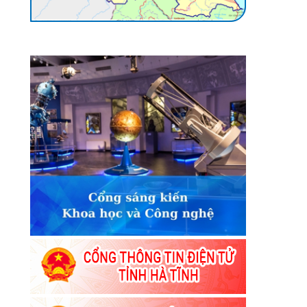
ối
ối
ối