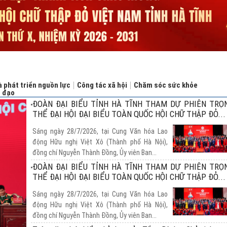
 phát triển nguồn lực
Công tác xã hội
Chăm sóc sức khỏe
n đạo
ĐOÀN ĐẠI BIỂU TỈNH HÀ TĨNH THAM DỰ PHIÊN TRỌ
THỂ ĐẠI HỘI ĐẠI BIỂU TOÀN QUỐC HỘI CHỮ THẬP ĐỎ...
Sáng ngày 28/7/2026, tại Cung Văn hóa Lao
động Hữu nghị Việt Xô (Thành phố Hà Nội),
đồng chí Nguyễn Thành Đồng, Ủy viên Ban...
ĐOÀN ĐẠI BIỂU TỈNH HÀ TĨNH THAM DỰ PHIÊN TRỌ
THỂ ĐẠI HỘI ĐẠI BIỂU TOÀN QUỐC HỘI CHỮ THẬP ĐỎ...
Sáng ngày 28/7/2026, tại Cung Văn hóa Lao
động Hữu nghị Việt Xô (Thành phố Hà Nội),
đồng chí Nguyễn Thành Đồng, Ủy viên Ban...