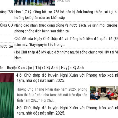
22/05/2026
bằng “Sổ
Hơn 1,7 tỷ đồng hỗ trợ 725 hộ dân bị ảnh hưởng thiên tai tại 4
hưởng lợi Dự án cứu trợ khẩn cấp
ĐỘNG CƠ
Nâng cao nhận thức cộng đồng về nước sạch, vệ sinh môi trường
phòng chống dịch bệnh sau thiên tai
Chủ đề của Ngày Chữ thập đỏ và Trăng lưỡi liềm đỏ quốc tế (8/
năm nay: “Bảy nguyên tắc trong...
nước trẻ
Hội Chữ thập đỏ Mỹ giúp đỡ những người sống chung với HIV tại V
Nam
ên
Huyện Can Lộc
Thị xã Kỳ Anh
Huyện Kỳ Anh
Hội Chữ thập đỏ huyện Nghi Xuân với Phong trào xoá n
tạm, nhà dột nát năm 2025.
Hưởng ứng Tháng Nhân đạo năm 2025, phong
trào thi đua " xóa nhà tạm, dột nát trên địa bàn
tỉnh năm 2025", Hội Chữ...
Hội Chữ thập đỏ huyện Nghi Xuân với Phong trào xoá n
tạm, nhà dột nát năm 2025.