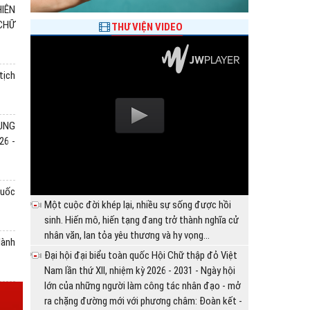
IÊN
 CHỮ
THƯ VIỆN VIDEO
PHIÊN TRỌNG THỂ ĐẠI
tịch
ĐỎ VIỆT NAM LẦN THỨ
Toàn văn phát biểu chỉ đạo của Tổng 
RUNG
tại Đại hội đại biểu Toàn quốc lần thứ 
 nghị Việt Xô (Thành phố Hà
26 -
 vụ Tỉnh ủy, Chủ tịch Ủy ban
28/07/2026 10:30:00
 Tỉnh ủy viên, Phó Chủ tịch
Sáng 28/7, Đồng chí Tô Lâm, Tổng Bí thư Ban C
nước Cộng hòa xã hội chủ nghĩa Việt Nam, dự và
quốc
thể Đại hội đại biểu toàn quốc Hội Chữ thập đỏ 
Một cuộc đời khép lại, nhiều sự sống được hồi
-...
sinh. Hiến mô, hiến tạng đang trở thành nghĩa cử
nhân văn, lan tỏa yêu thương và hy vọng...
Hành
Đại hội đại biểu toàn quốc Hội Chữ thập đỏ Việt
Nam lần thứ XII, nhiệm kỳ 2026 - 2031 - Ngày hội
lớn của những người làm công tác nhân đạo - mở
ra chặng đường mới với phương châm: Đoàn kết -