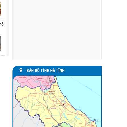
hỗ
o,
BẢN ĐỒ TỈNH HÀ TĨNH