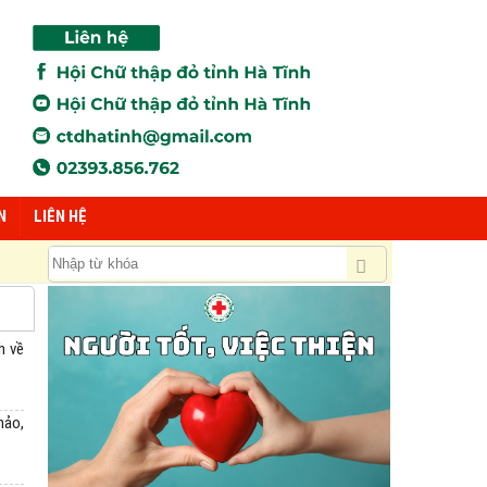
N
LIÊN HỆ
ề hình thức, tránh thái độ ban ơn
h về
hảo,