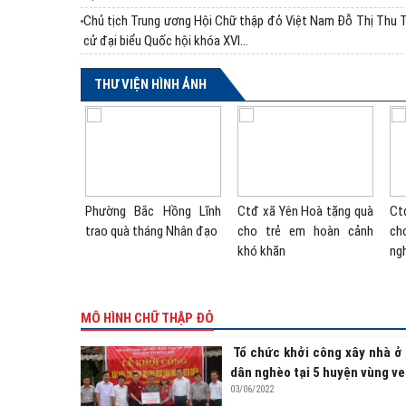
Chủ tịch Trung ương Hội Chữ thập đỏ Việt Nam Đỗ Thị Thu 
cử đại biểu Quốc hội khóa XVI...
THƯ VIỆN HÌNH ẢNH
 Xuyên trao
Phường Bắc Hồng Lĩnh
Ctđ xã Yên Hoà tặng quà
Ct
ẻ em khuyết
trao quà tháng Nhân đạo
cho trẻ em hoàn cảnh
ch
khó khăn
ng
MÔ HÌNH CHỮ THẬP ĐỎ
Tổ chức khởi công xây nhà ở
dân nghèo tại 5 huyện vùng ve
03/06/2022