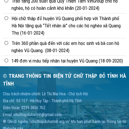
Trao tặng 200 suất quà Quỹ Thiện Tâm VinGroup cho hộ
nghèo, hộ có hoàn cảnh khó khăn
(20-01-2024)
Hội chữ thập đỏ huyện Vũ Quang phối hợp với Thành phố
Hà Nội tặng quà “Tết nhân ái” cho các hộ nghèo xã Quang
Thọ
(16-01-2024)
Trên 360 phần quà đến với các em học sinh và bà con hộ
nghèo Vũ Quang.
(08-01-2024)
149 đơn vị máu tiếp nhận tại huyện Vũ Quang
(18-09-2020)
© TRANG THÔNG TIN ĐIỆN TỬ CHỮ THẬP ĐỎ TỈNH HÀ
TĨNH
Chịu trách nhiệm chính: Lê Thị Mai Hoa - Chủ tịch Hội
Địa chỉ: Số 157 - Hà Huy Tập - Thành phố Hà Tĩnh
Điện thoại: 0239 3856 762
Email:
chuthapdohatinh@gmail.com
® Ghi rõ nguồn "chuthapdohatinh.org.vn" khi bạn phát hành lại thông tin từ
Website này.