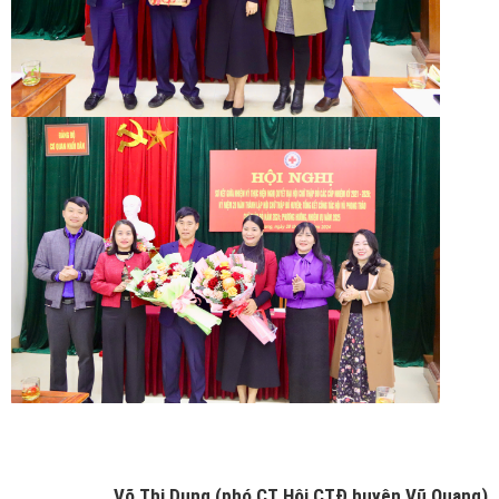
Võ Thị Dung (phó CT Hội CTĐ huyện Vũ Quang)