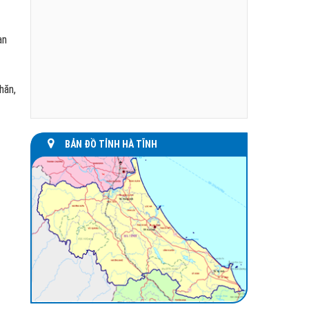
an
hăn,
BẢN ĐỒ TỈNH HÀ TĨNH