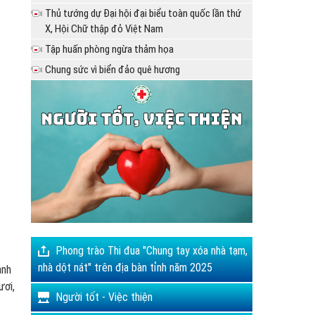
Thủ tướng dự Đại hội đại biểu toàn quốc lần thứ
X, Hội Chữ thập đỏ Việt Nam
Tập huấn phòng ngừa thảm họa
Chung sức vì biển đảo quê hương
Phong trào Thi đua "Chung tay xóa nhà tạm,
nhà dột nát" trên địa bàn tỉnh năm 2025
ành
ươi,
Người tốt - Việc thiện