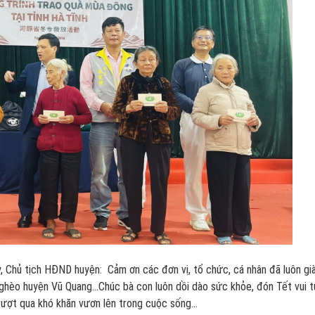
 Chủ tịch HĐND huyện: Cảm ơn các đơn vị, tổ chức, cá nhân đã luôn gi
 nghèo huyện Vũ Quang…Chúc bà con luôn dồi dào sức khỏe, đón Tết vui t
vượt qua khó khăn vươn lên trong cuộc sống…