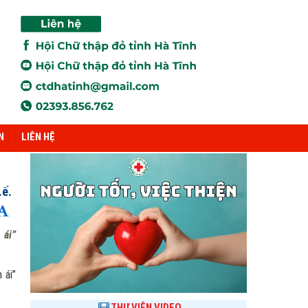
N
LIÊN HỆ
.ế.
 ái”
 ái”
THƯ VIỆN VIDEO