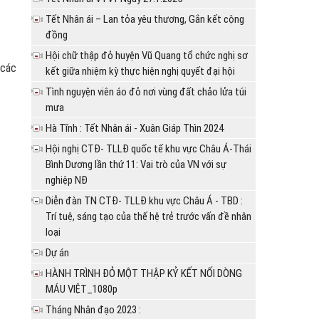
Tết Nhân ái – Lan tỏa yêu thương, Gắn kết cộng
đồng
Hội chữ thập đỏ huyện Vũ Quang tổ chức nghị sơ
 các
kết giữa nhiệm kỳ thực hiện nghị quyết đại hội
Tình nguyện viên áo đỏ nơi vùng đất chảo lửa túi
mưa
Hà Tĩnh : Tết Nhân ái - Xuân Giáp Thìn 2024
Hội nghị CTĐ- TLLĐ quốc tế khu vực Châu Á-Thái
Bình Dương lần thứ 11: Vai trò của VN với sự
nghiệp NĐ
Diễn đàn TN CTĐ- TLLĐ khu vực Châu Á - TBD :
Trí tuệ, sáng tạo của thế hệ trẻ trước vấn đề nhân
loại
Dự án
HÀNH TRÌNH ĐỎ MỘT THẬP KỶ KẾT NỐI DÒNG
MÁU VIỆT_1080p
Tháng Nhân đạo 2023 :