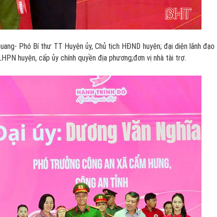
g- Phó Bí thư TT Huyện ủy, Chủ tịch HĐND huyện; đại diện lãnh đạo
PN huyện, cấp ủy chính quyền địa phương;đơn vị nhà tài trợ.