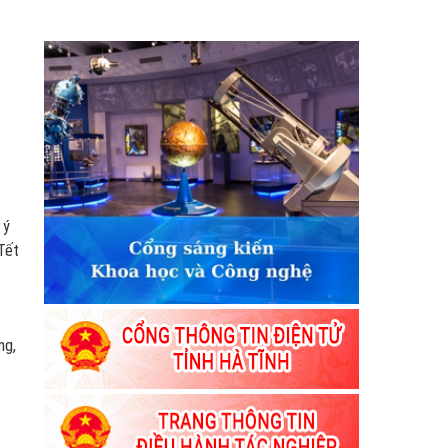
 ý
Tết
ng,