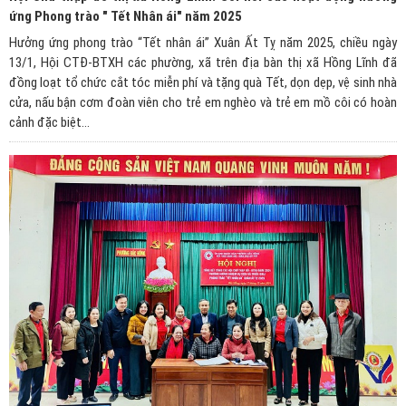
ứng Phong trào " Tết Nhân ái" năm 2025
Hưởng ứng phong trào “Tết nhân ái” Xuân Ất Tỵ năm 2025, chiều ngày
13/1, Hội CTĐ-BTXH các phường, xã trên địa bàn thị xã Hồng Lĩnh đã
đồng loạt tổ chức cắt tóc miễn phí và tặng quà Tết, dọn dẹp, vệ sinh nhà
cửa, nấu bận cơm đoàn viên cho trẻ em nghèo và trẻ em mồ côi có hoàn
cảnh đặc biệt...