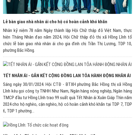
Lễ bàn giao nhà nhân ái cho hộ có hoàn cảnh khó khăn
Nhân kỷ niệm 78 năm Ngày thành lập Hội Chữ thập đỏ Việt Nam, thực
hiện Tháng Nhân đạo năm 2024, Hội Chữ thập đỏ thị xã Hồng Lĩnh tổ
chức lễ bàn giao nhà nhân ái cho gia đình chị Trần Thị Lương, TDP 10,
phường Bắc Hồng.
TẾT NHÂN ÁI - GẮN KẾT CỘNG ĐỒNG LAN TỎA HÀNH ĐỘNG NHÂN ÁI
Sáng ngày 30/01/2024. Hội CTĐ - BTXH phường Bắc Hồng thị xã Hồng
Lĩnh kêu gọi công ty TNHH Như Nam, Ngân hàng nông nghiệp, Ngân hàng
TMCP đầu tư Hồng Lĩnh trao 99 suất quà Tết Nhân ái Xuân Giáp Thìn năm
2024 cho hộ nghèo, cận nghèo, hộ có hoàn cảnh khó khăn tại TDP 7, TDP
6, TDP 1 phường...