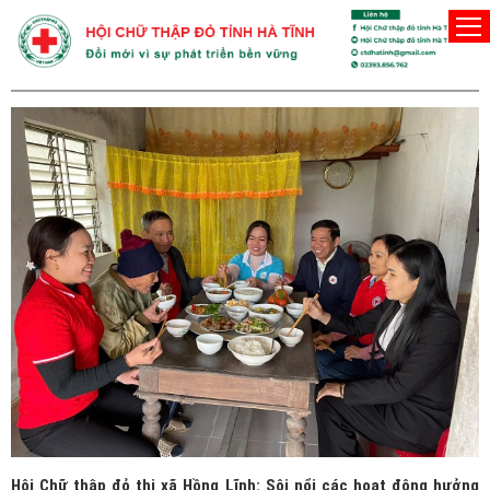
THỊ XÃ HỒNG LĨNH
Hội Chữ thập đỏ thị xã Hồng Lĩnh: Sôi nổi các hoạt động hưởng