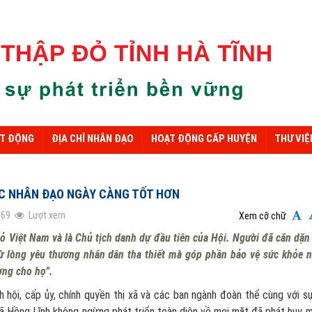
ẠT ĐỘNG
ĐỊA CHỈ NHÂN ĐẠO
HOẠT ĐỘNG CẤP HUYỆN
THƯ VIỆ
ÁC NHÂN ĐẠO NGÀY CÀNG TỐT HƠN
369
Lượt xem
Xem cỡ chữ
ỏ Việt Nam và là Chủ tịch danh dự đầu tiên của Hội. Người đã căn dặn
 từ lòng yêu thương nhân dân tha thiết mà góp phần bảo vệ sức khỏe 
ơng cho họ”.
 hội, cấp ủy, chính quyền thị xã và các ban ngành đoàn thể cùng với s
 xã Hồng Lĩnh không ngừng phát triển toàn diện về mọi mặt đã phát huy 