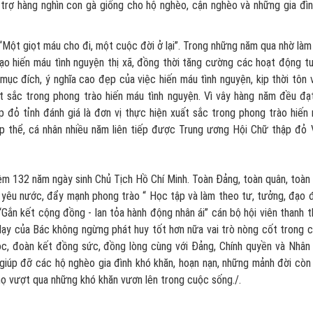
trợ hàng nghìn con gà giống cho hộ nghèo, cận nghèo và những gia đìn
 “Một giọt máu cho đi, một cuộc đời ở lại”. Trong những năm qua nhờ làm
ạo hiến máu tình nguyện thị xã, đồng thời tăng cường các hoạt động t
c đích, ý nghĩa cao đẹp của việc hiến máu tình nguyện, kịp thời tôn v
t sắc trong phong trào hiến máu tình nguyện. Vì vây hàng năm đều đạ
p đỏ tỉnh đánh giá là đơn vị thực hiện xuất sắc trong phong trào hiến
ập thể, cá nhân nhiều năm liên tiếp được Trung ương Hội Chữ thập đỏ 
ệm 132 năm ngày sinh Chủ Tịch Hồ Chí Minh. Toàn Đảng, toàn quân, toàn
yêu nước, đẩy mạnh phong trào “ Học tập và làm theo tư, tưởng, đạo 
Gắn kết cộng đồng - lan tỏa hành động nhân ái” cán bộ hội viên thanh t
 dạy của Bác không ngừng phát huy tốt hơn nữa vai trò nòng cốt trong 
tộc, đoàn kết đồng sức, đồng lòng cùng với Đảng, Chính quyền và Nhân
 giúp đỡ các hộ nghèo gia đình khó khăn, hoạn nạn, những mảnh đời còn
họ vượt qua những khó khăn vươn lên trong cuộc sống./.