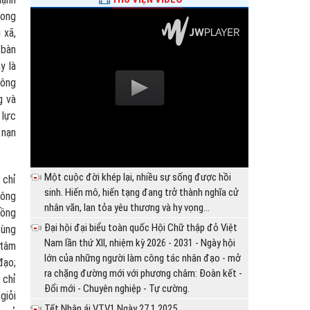
rong
 xã,
 bàn
y là
công
g và
 lực
 nạn
Một cuộc đời khép lại, nhiều sự sống được hồi
 chỉ
sinh. Hiến mô, hiến tạng đang trở thành nghĩa cử
hông
nhân văn, lan tỏa yêu thương và hy vọng...
Hồng
Đại hội đại biểu toàn quốc Hội Chữ thập đỏ Việt
cùng
Nam lần thứ XII, nhiệm kỳ 2026 - 2031 - Ngày hội
 tâm
lớn của những người làm công tác nhân đạo - mở
đạo;
ra chặng đường mới với phương châm: Đoàn kết -
 chỉ
Đổi mới - Chuyên nghiệp - Tự cường.
giỏi
Tết Nhân ái VTV1 Ngày 27.1.2025