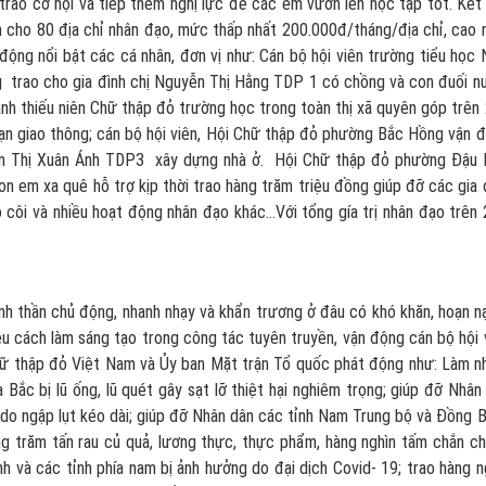
u trao cơ hội và tiếp thêm nghị lực để các em vươn lên học tập tốt. Kết
 cho 80 địa chỉ nhân đạo, mức thấp nhất 200.000đ/tháng/địa chỉ, cao 
động nổi bật các cá nhân, đơn vị như: Cán bộ hội viên trường tiểu học
g trao cho gia đình chị Nguyễn Thị Hằng TDP 1 có chồng và con đuối n
nh thiếu niên Chữ thập đỏ trường học trong toàn thị xã quyên góp trên
ạn giao thông; cán bộ hội viên, Hội Chữ thập đỏ phường Bắc Hồng vận 
ần Thị Xuân Ánh TDP3 xây dựng nhà ở. Hội Chữ thập đỏ phường Đậu 
on em xa quê hỗ trợ kịp thời trao hàng trăm triệu đồng giúp đỡ các gia 
 côi và nhiều hoạt động nhân đạo khác...Với tổng gía trị nhân đạo trên 
tinh thần chủ động, nhanh nhạy và khẩn trương ở đâu có khó khăn, hoạn n
iều cách làm sáng tạo trong công tác tuyên truyền, vận động cán bộ hội 
hữ thập đỏ Việt Nam và Ủy ban Mặt trận Tổ quốc phát động như: Làm n
Bắc bị lũ ống, lũ quét gây sạt lỡ thiệt hại nghiêm trọng; giúp đỡ Nhân
ại do ngập lụt kéo dài; giúp đỡ Nhân dân các tỉnh Nam Trung bộ và Đồng 
g trăm tấn rau củ quả, lương thực, thực phẩm, hàng nghìn tấm chắn c
 và các tỉnh phía nam bị ảnh hưởng do đại dịch Covid- 19; trao hàng n