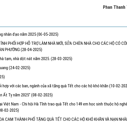
Phan Thanh 
áng nhân đạo năm 2025
(06-05-2025)
 TĨNH PHỐI HỢP HỖ TRỢ LÀM NHÀ MỚI, SỬA CHỮA NHÀ CHO CÁC HỘ CÓ C
 BÀN PHƯỜNG
(28-04-2025)
nhà tạm, nhà dột nát năm 2025.
(28-03-2025)
 Quang
(24-02-2025)
25)
 hợp với các ban, ngành của xã tặng quà Tết cho các hộ khó khăn
(10-02-20
ân Ất Tỵ năm 2025"
(08-02-2025)
ại Việt Nam - Chi hội Hà Tĩnh trao quà Tết cho 149 em học sinh thuộc hộ ngh
08-02-2025)
C DA CAM THÀNH PHỐ TẶNG QUÀ TẾT CHO CÁC HỘ KHÓ KHĂN VÀ NẠN NHÂ