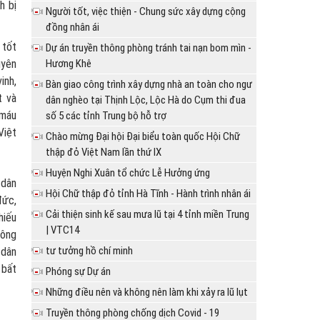
h bị
Người tốt, việc thiện - Chung sức xây dựng cộng
đồng nhân ái
 tốt
Dự án truyền thông phòng tránh tai nạn bom mìn -
uyên
Hương Khê
inh,
Bàn giao công trình xây dựng nhà an toàn cho ngư
t và
dân nghèo tại Thịnh Lộc, Lộc Hà do Cụm thi đua
 máu
số 5 các tỉnh Trung bộ hỗ trợ
Việt
Chào mừng Đại hội Đại biểu toàn quốc Hội Chữ
thập đỏ Việt Nam lần thứ IX
Huyện Nghi Xuân tổ chức Lễ Hưởng ứng
 dân
Hội Chữ thập đỏ tỉnh Hà Tĩnh - Hành trình nhân ái
đức,
Cải thiện sinh kế sau mưa lũ tại 4 tỉnh miền Trung
hiếu
| VTC14
công
tư tưởng hồ chí minh
 dân
 bất
Phóng sự Dự án
Những điều nên và không nên làm khi xảy ra lũ lụt
Truyền thông phòng chống dịch Covid - 19