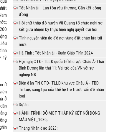
 quả
nhất
Tết Nhân ái – Lan tỏa yêu thương, Gắn kết cộng
đồng
 Nam
ước;
Hội chữ thập đỏ huyện Vũ Quang tổ chức nghị sơ
 200
kết giữa nhiệm kỳ thực hiện nghị quyết đại hội
động
Tình nguyện viên áo đỏ nơi vùng đất chảo lửa túi
Liêu
mưa
đình
Hà Tĩnh : Tết Nhân ái - Xuân Giáp Thìn 2024
2 tỷ
Hội nghị CTĐ- TLLĐ quốc tế khu vực Châu Á-Thái
Bình Dương lần thứ 11: Vai trò của VN với sự
nghiệp NĐ
Diễn đàn TN CTĐ- TLLĐ khu vực Châu Á - TBD :
ạn ở
Trí tuệ, sáng tạo của thế hệ trẻ trước vấn đề nhân
viên
loại
hà ở
Dự án
 dân
Bằng
HÀNH TRÌNH ĐỎ MỘT THẬP KỶ KẾT NỐI DÒNG
MÁU VIỆT_1080p
hống
ghìn
Tháng Nhân đạo 2023 :