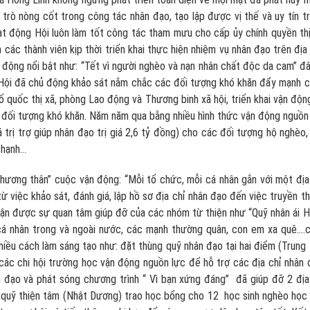
i trò nòng cốt trong công tác nhân đạo, tạo lập được vị thế và uy tín t
t động Hội luôn làm tốt công tác tham mưu cho cấp ủy chính quyền thị
 các thành viên kịp thời triển khai thực hiện nhiệm vụ nhân đạo trên địa
động nổi bật như: “Tết vì người nghèo và nạn nhân chất độc da cam” đâ
m Hội đã chủ động khảo sát nắm chắc các đối tượng khó khăn đẩy mạnh 
ổ quốc thị xã, phòng Lao động và Thương binh xã hội, triển khai vận độn
c đối tượng khó khăn. Năm năm qua bằng nhiều hình thức vận động nguồn
 trị trợ giúp nhân đạo trị giá 2,6 tỷ đồng) cho các đối tượng hộ nghèo,
ạnh...
hương thân” cuộc vận động: “Mỗi tổ chức, mỗi cá nhân gắn với một địa
 việc khảo sát, đánh giá, lập hồ sơ địa chỉ nhân đạo đến việc truyền t
nhận được sự quan tâm giúp đỡ của các nhóm từ thiện như “Quỹ nhân ái 
cá nhân trong và ngoài nước, các mạnh thường quân, con em xa quê....
nhiều cách làm sáng tạo như: đặt thùng quỹ nhân đạo tại hai điểm (Trung
à các chi hội trường học vận động nguồn lực để hỗ trợ các địa chỉ nhân 
ân đạo và phát sóng chương trình “ Vì bạn xứng đáng” đã giúp đỡ 2 địa
với quỹ thiện tâm (Nhật Dương) trao học bổng cho 12 học sinh nghèo học 