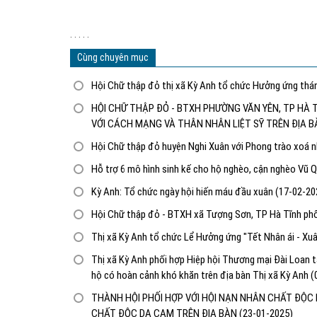
. . . . .
Cùng chuyên mục
Hội Chữ thập đỏ thị xã Kỳ Anh tổ chức Hưởng ứng th
HỘI CHỮ THẬP ĐỎ - BTXH PHƯỜNG VĂN YÊN, TP HÀ
VỚI CÁCH MẠNG VÀ THÂN NHÂN LIỆT SỸ TRÊN ĐỊA
Hội Chữ thập đỏ huyện Nghi Xuân với Phong trào xoá 
Hỗ trợ 6 mô hình sinh kế cho hộ nghèo, cận nghèo Vũ
Kỳ Anh: Tổ chức ngày hội hiến máu đầu xuân
(17-02-20
Hội Chữ thập đỏ - BTXH xã Tượng Sơn, TP Hà Tĩnh phối
Thị xã Kỳ Anh tổ chức Lể Hưởng ứng "Tết Nhân ái - Xu
Thị xã Kỳ Anh phối hợp Hiệp hội Thương mại Đài Loan t
hộ có hoàn cảnh khó khăn trên địa bàn Thị xã Kỳ Anh
(
THÀNH HỘI PHỐI HỢP VỚI HỘI NẠN NHÂN CHẤT ĐỘ
CHẤT ĐỘC DA CAM TRÊN ĐỊA BÀN
(23-01-2025)