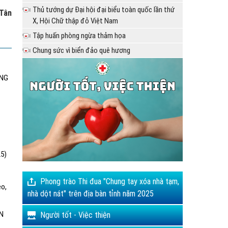
Thủ tướng dự Đại hội đại biểu toàn quốc lần thứ
Tân
X, Hội Chữ thập đỏ Việt Nam
Tập huấn phòng ngừa thảm họa
Chung sức vì biển đảo quê hương
ÔNG
25)
Phong trào Thi đua "Chung tay xóa nhà tạm,
èo,
nhà dột nát" trên địa bàn tỉnh năm 2025
N
Người tốt - Việc thiện