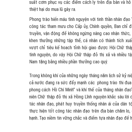
suất cơm phục vụ các điểm cách ly trên địa bàn và hỗ 
thiệt hại do mua lũ gây ra.
Phong trào hiến máu tình nguyện với tinh thần nhân đạo
công tác tham mưu cho Cấp ủy, Chính quyền, Ban chỉ đ
truyền, vận động để không ngừng nâng cao nhận thức, mụ
khen thưởng những tập thể, cá nhân có thành tích xuấ
vượt chỉ tiêu kế hoach tỉnh hội giao được Hội Chữ thậ
tình nguyện, do vậy Hội Chữ thập đỏ thị xã và nhiều t
Nam tặng bằng nhiều phần thưởng cao quý.
Trong không khí của những ngày tháng năm lịch sử kỷ ni
cả nước đang ra sức đẩy mạnh các phong trào thi đua 
phong cách Hồ Chí Minh” và khí thế của tháng nhân đạo“
niên Chữ thập đỏ thị xã Hồng Lĩnh nguyện khắc sâu lời
tác nhân đạo, phát huy truyền thống nhân ái của dân 
thực hiện tốt công tác nhân đạo trên địa bàn chăm lo,
hạnh..Tạo niềm tin vững chắc và điểm tựa nhân đạo để 