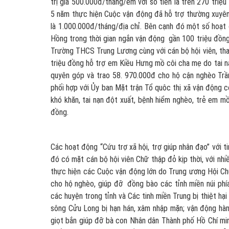
trị giá 500.000đ/tháng/em với số tiền là trên 270 triệ
5 năm thực hiện Cuộc vận động đã hỗ trợ thường xuyên
là 1.000.000đ/tháng/địa chỉ. Bên cạnh đó một số hoạt 
Hồng trong thời gian ngắn vận động gần 100 triệu đồn
Trường THCS Trung Lương cùng với cán bộ hội viên, tha
triệu đồng hỗ trợ em Kiều Hưng mồ côi cha mẹ do tai n
quyên góp và trao 58. 970.000đ cho hộ cận nghèo Tr
phối hợp với Ủy ban Mặt trận Tổ quôc thị xã vận động c
khó khăn, tai nạn đột xuất, bệnh hiểm nghèo, trẻ em mồ
đồng.
Các hoạt động “Cứu trợ xã hội, trợ giúp nhân đạo” với 
đó có mặt cán bộ hội viên Chữ thập đỏ kịp thời, với nh
thực hiện các Cuộc vận động lớn do Trung ương Hội C
cho hộ nghèo, giúp đỡ đồng bào các tỉnh miền núi phía 
các huyện trong tỉnh và Các tinh miền Trung bị thiệt h
sông Cửu Long bị hạn hán, xâm nhập mặn; vận động hàn
giọt bắn giúp đỡ bà con Nhân dân Thành phố Hồ Chí minh