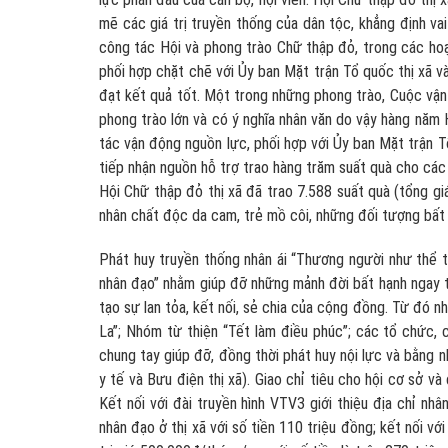
mẽ các giá trị truyền thống của dân tộc, khẳng định va
công tác Hội và phong trào Chữ thập đỏ, trong các hoạ
phối hợp chặt chẽ với Ủy ban Mặt trận Tổ quốc thị xã và
đạt kết quả tốt. Một trong những phong trào, Cuộc vận 
phong trào lớn và có ý nghĩa nhân văn do vậy hàng nă
tác vận động nguồn lực, phối hợp với Ủy ban Mặt trận T
tiếp nhận nguồn hỗ trợ trao hàng trăm suất quà cho cá
Hội Chữ thập đỏ thị xã đã trao 7.588 suất quà (tổng giá
nhân chất độc da cam, trẻ mồ côi, những đối tượng bất h
Phát huy truyền thống nhân ái “Thương người như thể t
nhân đạo” nhằm giúp đỡ những mảnh đời bất hạnh ngay từ
tạo sự lan tỏa, kết nối, sẻ chia của cộng đồng. Từ đó 
La”; Nhóm từ thiện “Tết làm điều phúc”; các tổ chức, 
chung tay giúp đỡ, đồng thời phát huy nội lực và bằng 
y tế và Bưu điện thị xã). Giao chỉ tiêu cho hội cơ sở v
Kết nối với đài truyền hình VTV3 giới thiệu địa chỉ nh
nhân đạo ở thị xã với số tiền 110 triệu đồng; kết nối 