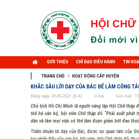
GIỚI THIỆU
CHỈ ĐẠO ĐIỀU HÀNH
TIN HO
TRANG CHỦ
HOẠT ĐỘNG CẤP HUYỆN
KHẮC SÂU LỜI DẠY CỦA BÁC ĐỂ LÀM CÔNG T
1
Đăng ngày 18-05-2022 15:41
In bài
Gửi mail
Chủ tịch Hồ Chí Minh là người sáng lập Hội Chữ thập đ
thế hệ cán bộ, hội viên Chữ thập đỏ “Phải xuất phát
dân và làm mọi việc có thể làm được giảm bớt đau thư
Thấm nhuần lời dạy của Bác, được sự quan tâm của tỉnh
lực phấn đấu của cán bộ, hội viên. Hội Chữ thập đỏ thị