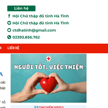
N
LIÊN HỆ
 các
nhân
ự nỗ
mạnh
THƯ VIỆN VIDEO