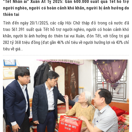
“Tết Nhân ái” Xuân Ất Tỵ 2025: Gần 600.000 suất quà Tết hỗ trợ
người nghèo, người có hoàn cảnh khó khăn, người bị ảnh hưởng do
thiên tai
Tính đến ngày 20/1/2025, các cấp Hội Chữ thập đỏ trong cả nước đã
trao 561.391 suất quà Tết hỗ trợ người nghèo, người có hoàn cảnh khó
khăn, người bị ảnh hưởng do thiên tai vui Xuân, đón Tết, với tổng trị giá
282 tỷ 368 triệu đồng (đạt gần 46% chỉ tiêu về người hưởng lợi và 43% chỉ
tiêu về giá...