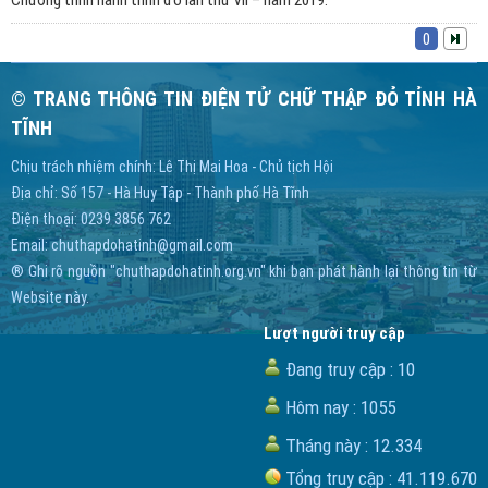
Chương trình hành trình đỏ lần thứ VII – năm 2019.
0
© TRANG THÔNG TIN ĐIỆN TỬ CHỮ THẬP ĐỎ TỈNH HÀ
TĨNH
Chịu trách nhiệm chính: Lê Thị Mai Hoa - Chủ tịch Hội
Địa chỉ: Số 157 - Hà Huy Tập - Thành phố Hà Tĩnh
Điện thoại: 0239 3856 762
Email:
chuthapdohatinh@gmail.com
® Ghi rõ nguồn "chuthapdohatinh.org.vn" khi bạn phát hành lại thông tin từ
Website này.
Lượt người truy cập
Đang truy cập :
10
Hôm nay :
1055
Tháng này :
12.334
Tổng truy cập :
41.119.670