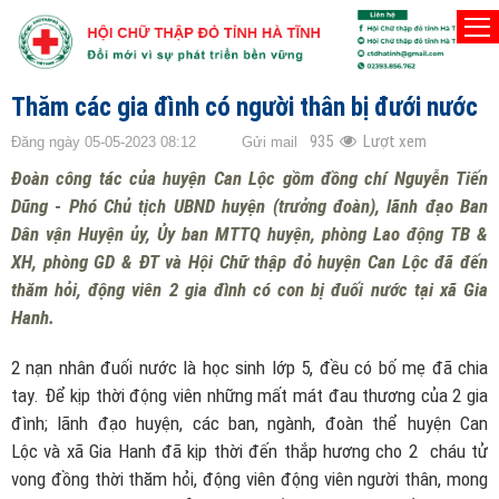
TRANG CHỦ
HUYỆN CAN LỘC
Thăm các gia đình có người thân bị đưới nước
935
Lượt xem
Đăng ngày 05-05-2023 08:12
Gửi mail
Đoàn công tác của huyện Can Lộc gồm đồng chí Nguyễn Tiến
Dũng - Phó Chủ tịch UBND huyện (trưởng đoàn), lãnh đạo Ban
Dân vận Huyện ủy, Ủy ban MTTQ huyện, phòng Lao động TB &
XH, phòng GD & ĐT và Hội Chữ thập đỏ huyện Can Lộc đã đến
thăm hỏi, động viên 2 gia đình có con bị đuối nước tại xã Gia
Hanh.
2 nạn nhân đuối nước là học sinh lớp 5, đều có bố mẹ đã chia
tay. Để kịp thời động viên những mất mát đau thương của 2 gia
đình; lãnh đạo huyện, các ban, ngành, đoàn thể huyện Can
Lộc và xã Gia Hanh đã kịp thời đến thắp hương cho 2 cháu tử
vong đồng thời thăm hỏi, động viên động viên người thân, mong