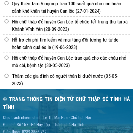
Quỹ thiện tâm Vingroup trao 100 suất quà cho các hoàn
cảnh khó khăn tại huyện Can lộc
(27-01-2024)
Hội chữ thập đỏ huyện Can Lộc tổ chức tết trung thu tại xã
Khánh Vĩnh Yên
(28-09-2023)
Hỗ trợ chi phí tìm kiếm và mai táng đối tượng tự tử do
hoàn cảnh quá éo le
(19-06-2023)
Hội chữ thập đỏ huyện Can Lộc trao quà cho các cháu nhỏ
mồ côi, bệnh tật
(30-05-2023)
Thăm các gia đình có người thân bị đưới nước
(05-05-
2023)
© TRANG THÔNG TIN ĐIỆN TỬ CHỮ THẬP ĐỎ TỈNH HÀ
TĨNH
Chịu trách nhiệm chính: Lê Thị Mai Hoa - Chủ tịch Hội
Địa chỉ: Số 157 - Hà Huy Tập - Thành phố Hà Tĩnh
Điện thoại: 0239 3856 762