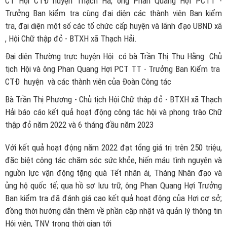
CT Hội CTĐ huyện Thạch Hà; ông Phan Quang Hợi PCTT -
Trưởng Ban kiểm tra cùng đại diện các thành viên Ban kiểm
tra, đại diện một số các tổ chức cấp huyện và lãnh đạo UBND xã
, Hội Chữ thập đỏ - BTXH xã Thạch Hải.
Đại diện Thường trực huyện Hội có bà Trần Thị Thu Hằng Chủ
tịch Hội và ông Phan Quang Hợi PCT TT - Trưởng Ban Kiểm tra
CTĐ huyện và các thành viên của Đoàn Công tác
Bà Trần Thị Phương - Chủ tịch Hội Chữ thập đỏ - BTXH xã Thạch
Hải báo cáo kết quả hoạt động công tác hội và phong trào Chữ
thập đỏ năm 2022 và 6 tháng đầu năm 2023
Với kết quả hoạt động năm 2022 đạt tổng giá trị trên 250 triệu,
đặc biệt công tác chăm sóc sức khỏe, hiến máu tình nguyện và
nguồn lực vận động tặng quà Tết nhân ái, Tháng Nhân đạo và
ủng hộ quốc tế; qua hồ sơ lưu trữ, ông Phan Quang Hợi Trưởng
Ban kiểm tra đã đánh giá cao kết quả hoạt động của Hợi cơ sở;
đồng thời hướng dẫn thêm về phần cập nhật và quản lý thông tin
Hội viên, TNV trong thời gian tới