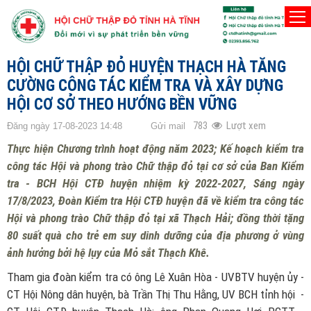
TRANG CHỦ
HUYỆN THẠCH HÀ
HỘI CHỮ THẬP ĐỎ HUYỆN THẠCH HÀ TĂNG
CƯỜNG CÔNG TÁC KIỂM TRA VÀ XÂY DỰNG
HỘI CƠ SỞ THEO HƯỚNG BỀN VỮNG
783
Lượt xem
Đăng ngày 17-08-2023 14:48
Gửi mail
Thực hiện Chương trình hoạt động năm 2023; Kế hoạch kiểm tra
công tác Hội và phong trào Chữ thập đỏ tại cơ sở của Ban Kiểm
tra - BCH Hội CTĐ huyện nhiệm kỳ 2022-2027, Sáng ngày
17/8/2023, Đoàn Kiểm tra Hội CTĐ huyện đã về kiểm tra công tác
Hội và phong trào Chữ thập đỏ tại xã Thạch Hải; đồng thời tặng
80 suất quà cho trẻ em suy dinh dưỡng của địa phương ở vùng
ảnh hưởng bởi hệ lụy của Mỏ sắt Thạch Khê.
Tham gia đoàn kiểm tra có ông Lê Xuân Hòa - UVBTV huyện ủy -
CT Hội Nông dân huyện, bà Trần Thị Thu Hằng, UV BCH tỉnh hội -