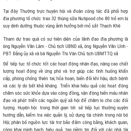
Tại đây Thường trực huyện hội và đoàn công tác đã phối hợp
địa phương tổ chức trao 32 thùng sữa Nutipood cho 80 trẻ em bị
suy dinh dưỡng thuộc vùng ảnh hưởng bới mỏ sắt Thạch Khê
Tham dự trao quà có sự hiện diện của lãnh đạo địa phương là
ông Nguyễn Văn Lâm - Chủ tịch UBND xã, ông Nguyễn Văn Lĩnh -
PBT Đảng ủy xã và bà Nguyễn Thị Vân Chủ tịch UBMTTQ xã
Để tiếp tục tổ chức tốt các hoạt động nhân đạo, nâng cao chất
lượng hoạt động về ứng phó và trợ giúp các tình huống khẩn
cấp, phòng chống thiên tai, hỏa hoạn, biến đổi khí hậu, dịch bệnh
và các lý do bất khả kháng. Triển khai hiệu quả các hoạt động
chăm sóc sức khỏe dựa vào cộng đồng, vận động hiến máu nhân
đạo và phát triển các nguồn quỹ xã hội để chăm lo cho các đối
tượng. Huyện hội trong thời gian tới sẽ tiếp tục thường xuyên
hướng dẫn, kiểm tra việc quản lý, sử dụng tài chính trong nội bộ
Hội; phân bổ nguồn lực tài trợ bảo đảm công bằng, khách quan,
công khai minh bạch, hiệu quả, tạo niềm tin đối với các nhà tài