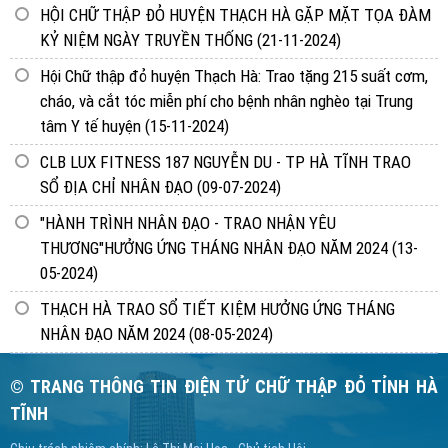
HỘI CHỮ THẬP ĐỎ HUYỆN THẠCH HÀ GẶP MẶT TỌA ĐÀM
KỶ NIỆM NGÀY TRUYỀN THỐNG
(21-11-2024)
Hội Chữ thập đỏ huyện Thạch Hà: Trao tặng 215 suất cơm,
cháo, và cắt tóc miễn phí cho bệnh nhân nghèo tại Trung
tâm Y tế huyện
(15-11-2024)
CLB LUX FITNESS 187 NGUYỄN DU - TP HÀ TĨNH TRAO
SỔ ĐỊA CHỈ NHÂN ĐẠO
(09-07-2024)
"HÀNH TRÌNH NHÂN ĐẠO - TRAO NHẬN YÊU
THƯƠNG"HƯỞNG ỨNG THÁNG NHÂN ĐẠO NĂM 2024
(13-
05-2024)
THẠCH HÀ TRAO SỔ TIẾT KIỆM HƯỞNG ỨNG THÁNG
NHÂN ĐẠO NĂM 2024
(08-05-2024)
© TRANG THÔNG TIN ĐIỆN TỬ CHỮ THẬP ĐỎ TỈNH HÀ
TĨNH