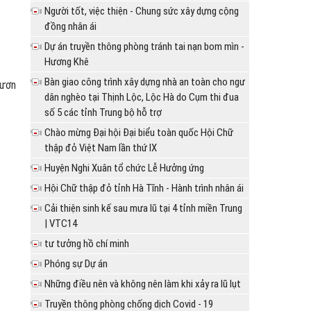
Người tốt, việc thiện - Chung sức xây dựng cộng
đồng nhân ái
Dự án truyền thông phòng tránh tai nạn bom mìn -
Hương Khê
Bàn giao công trình xây dựng nhà an toàn cho ngư
vươn
dân nghèo tại Thịnh Lộc, Lộc Hà do Cụm thi đua
số 5 các tỉnh Trung bộ hỗ trợ
Chào mừng Đại hội Đại biểu toàn quốc Hội Chữ
thập đỏ Việt Nam lần thứ IX
Huyện Nghi Xuân tổ chức Lễ Hưởng ứng
Hội Chữ thập đỏ tỉnh Hà Tĩnh - Hành trình nhân ái
Cải thiện sinh kế sau mưa lũ tại 4 tỉnh miền Trung
| VTC14
tư tưởng hồ chí minh
Phóng sự Dự án
Những điều nên và không nên làm khi xảy ra lũ lụt
Truyền thông phòng chống dịch Covid - 19