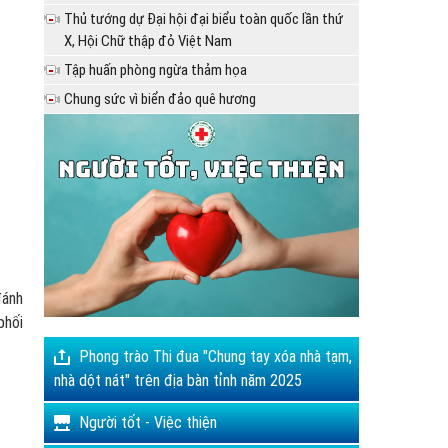
Thủ tướng dự Đại hội đại biểu toàn quốc lần thứ
X, Hội Chữ thập đỏ Việt Nam
Tập huấn phòng ngừa thảm họa
Chung sức vì biển đảo quê hương
đánh
phối
Phong trào Thi đua "Chung tay xóa nhà tạm,
nhà dột nát" trên địa bàn tỉnh năm 2025
Người tốt - Việc thiện