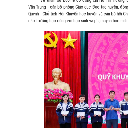
Về tham dự buổi lễ có đồng chí Hồ Thị Hương, UBB
Văn Trung - cán bộ phòng Giáo dục Đào tạo huyện, đồng
Quýnh - Chủ tịch Hội Khuyến học huyện và cán bộ hội C
các trường học cùng em học sinh và phụ huynh học sinh