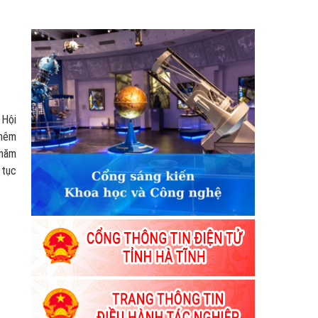
 Hội
thêm
 năm
 tục