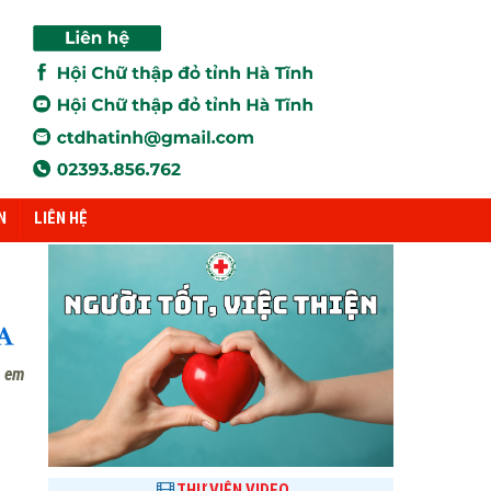
N
LIÊN HỆ
c em
THƯ VIỆN VIDEO