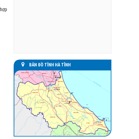
 hợp
BẢN ĐỒ TỈNH HÀ TĨNH