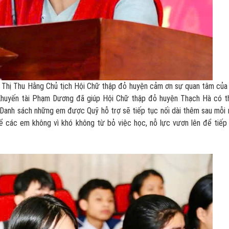
 Thu Hằng Chủ tịch Hội Chữ thập đỏ huyện cảm ơn sự quan tâm của
Khuyến tài Phạm Dương đã giúp Hội Chữ thập đỏ huyện Thạch Hà có 
n. Danh sách những em được Quỹ hỗ trợ sẽ tiếp tục nối dài thêm sau mỗi
ể các em không vì khó không từ bỏ việc học, nỗ lực vươn lên để tiếp