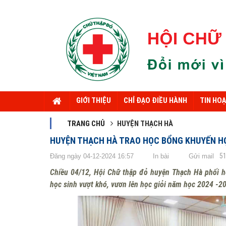
GIỚI THIỆU
CHỈ ĐẠO ĐIỀU HÀNH
TIN HO
TRANG CHỦ
HUYỆN THẠCH HÀ
HUYỆN THẠCH HÀ TRAO HỌC BỔNG KHUYẾN H
5
Đăng ngày 04-12-2024 16:57
In bài
Gửi mail
Chiều 04/12, Hội Chữ thập đỏ huyện Thạch Hà phối h
học sinh vượt khó, vươn lên học giỏi năm học 2024 -2