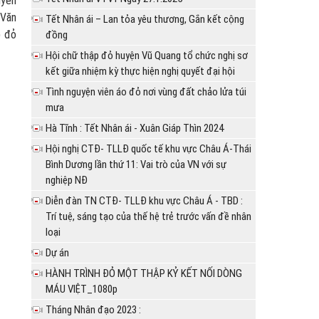
uyễn
 Văn
Tết Nhân ái – Lan tỏa yêu thương, Gắn kết cộng
p đỏ
đồng
Hội chữ thập đỏ huyện Vũ Quang tổ chức nghị sơ
kết giữa nhiệm kỳ thực hiện nghị quyết đại hội
Tình nguyện viên áo đỏ nơi vùng đất chảo lửa túi
mưa
Hà Tĩnh : Tết Nhân ái - Xuân Giáp Thìn 2024
Hội nghị CTĐ- TLLĐ quốc tế khu vực Châu Á-Thái
Bình Dương lần thứ 11: Vai trò của VN với sự
nghiệp NĐ
Diễn đàn TN CTĐ- TLLĐ khu vực Châu Á - TBD :
Trí tuệ, sáng tạo của thế hệ trẻ trước vấn đề nhân
loại
Dự án
HÀNH TRÌNH ĐỎ MỘT THẬP KỶ KẾT NỐI DÒNG
MÁU VIỆT_1080p
Tháng Nhân đạo 2023 :