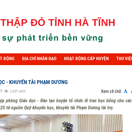
ẠT ĐỘNG
ĐỊA CHỈ NHÂN ĐẠO
HOẠT ĐỘNG CẤP HUYỆN
THƯ VIỆ
ỌC - KHUYẾN TÀI PHẠM DƯƠNG
19
Lượt xem
Xem cỡ chữ
ợp phòng Giáo dục - Đào tạo huyện tổ chức lễ trao học bổng cho cá
025 từ nguồn Quỹ khuyến học, khuyến tài Phạm Dương tài trợ.