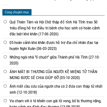
. . . . .
Cùng chuyên mục
Quỹ Thiện Tâm và Hội Chữ thập đỏ tỉnh Hà Tĩnh trao 50
triệu đồng hỗ trợ điều trị bệnh cho học sinh có hoàn cảnh
đặc biệt khó khăn
(17-06-2026)
05 hoàn cảnh khó khăn được hỗ trợ địa chỉ nhân đạo tại
huyện Nghi Xuân
(06-03-2023)
Những ngôi nhà "ổ chuột" giữa Thành phố Hà Tĩnh
(27-10-
2020)
ÁNH MẮT BI THƯƠNG CỦA NGƯỜI KỀ MIỆNG TỬ THẦN
MONG ĐƯỢC SẺ CHIA GIÚP ĐỠ
(05-10-2020)
Ánh mắt cầu cứu của người cha có 2 đứa con thập tử nhất
sinh
(12-10-2018)
Va chạm với ô tô khiến con gái tử vong, bố bị thương nặng,
hoàn cảnh gia đình đau thương
(13-08-2018)