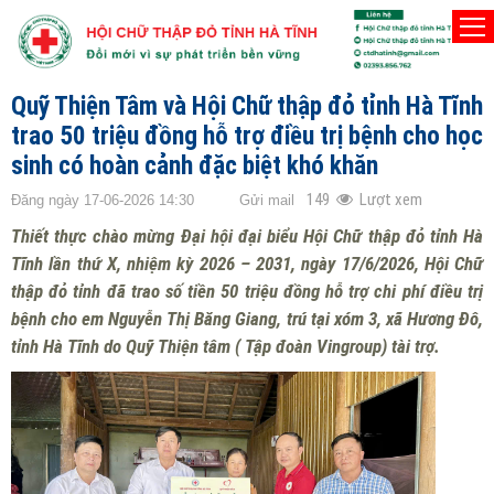
TRANG CHỦ
ĐỊA CHỈ NHÂN ĐẠO
Quỹ Thiện Tâm và Hội Chữ thập đỏ tỉnh Hà Tĩnh
trao 50 triệu đồng hỗ trợ điều trị bệnh cho học
sinh có hoàn cảnh đặc biệt khó khăn
149
Lượt xem
Đăng ngày 17-06-2026 14:30
Gửi mail
Thiết thực chào mừng Đại hội đại biểu Hội Chữ thập đỏ tỉnh Hà
Tĩnh lần thứ X, nhiệm kỳ 2026 – 2031, ngày 17/6/2026, Hội Chữ
thập đỏ tỉnh đã trao số tiền 50 triệu đồng hỗ trợ chi phí điều trị
bệnh cho em Nguyễn Thị Băng Giang, trú tại xóm 3, xã Hương Đô,
tỉnh Hà Tĩnh do Quỹ Thiện tâm ( Tập đoàn Vingroup) tài trợ.