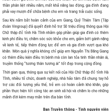
thần phân liệt nhiều năm, mất khả năng lao động; gia đình đang
phải vay mượn để chữa bệnh cho em và trang trải cuộc sống.
Sau khi nắm bắt hoàn cảnh của em Giang, Quỹ Thiện Tâm (Tập
đoàn Vingroup) đã quyết định hỗ trợ 50 triệu đồng thông qua Hội
Chữ thập đỏ tỉnh Hà Tĩnh nhằm góp phần giúp gia đình có thêm
kinh phí điều trị, chăm sóc sức khỏe cho em, giảm bớt gánh nặng
về kinh tế, tiếp thêm động lực để em và gia đình vượt qua khó
khăn. Món quà ý nghĩa không chỉ giúp em Nguyễn Thị Băng Giang
có thêm điều kiện điều trị bệnh mà còn lan tỏa tinh thần nhân ái,
truyền thống “tương thân tương ái” tốt đẹp trong cộng đồng.
Thời gian qua, thông qua sự kết nối của Hội Chữ thập đỏ tỉnh Hà
Tĩnh, nhiều tổ chức, doanh nghiệp, nhà hảo tâm đã chung tay hỗ
trợ các đối tượng yếu thế, trẻ em có hoàn cảnh khó khăn, góp
phần thực hiện tốt công tác an sinh xã hội và chăm lo cho những
mảnh đời kém may mắn trên địa bàn tỉnh.
Ban Truyền thông - Tình nguyện viên