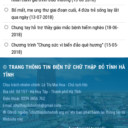
Bố mất, mẹ ung thư giai đoạn cuối, 4 đứa trẻ sống lay lắt
qua ngày
(13-07-2018)
Chung tay hỗ trợ thầy giáo mắc bệnh hiểm nghèo
(18-06-
2018)
Chương trình “Chung sức vì biển đảo quê hương”
(15-05-
2018)
© TRANG THÔNG TIN ĐIỆN TỬ CHỮ THẬP ĐỎ TỈNH HÀ
TĨNH
Chịu trách nhiệm chính: Lê Thị Mai Hoa - Chủ tịch Hội
Địa chỉ: Số 157 - Hà Huy Tập - Thành phố Hà Tĩnh
Điện thoại: 0239 3856 762
Email:
chuthapdohatinh@gmail.com
® Ghi rõ nguồn "chuthapdohatinh.org.vn" khi bạn phát hành lại thông tin từ
Website này.