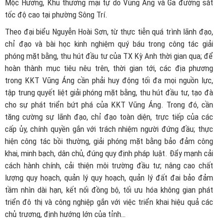
Mộc Hương, Khu thương mại tự do Vũng Áng và Ga đường sắt
tốc độ cao tại phường Sông Trí.
Theo đại biểu Nguyễn Hoài Sơn, từ thực tiễn quá trình lãnh đạo,
chỉ đạo và bài học kinh nghiệm quý báu trong công tác giải
phóng mặt bằng, thu hút đầu tư của TX Kỳ Anh thời gian qua; để
hoàn thành mục tiêu nêu trên, thời gian tới, các địa phương
trong KKT Vũng Áng cần phải huy động tối đa mọi nguồn lực,
tập trung quyết liệt giải phóng mặt bằng, thu hút đầu tư, tạo đà
cho sự phát triển bứt phá của KKT Vũng Áng. Trong đó, cần
tăng cường sự lãnh đạo, chỉ đạo toàn diện, trực tiếp của các
cấp ủy, chính quyền gắn với trách nhiệm người đứng đầu; thực
hiện công tác bồi thường, giải phóng mặt bằng bảo đảm công
khai, minh bạch, dân chủ, đúng quy định pháp luật. Đẩy mạnh cải
cách hành chính, cải thiện môi trường đầu tư; nâng cao chất
lượng quy hoạch, quản lý quy hoạch, quản lý đất đai bảo đảm
tầm nhìn dài hạn, kết nối đồng bộ, tối ưu hóa không gian phát
triển đô thị và công nghiệp gắn với việc triển khai hiệu quả các
chủ trương, định hướng lớn của tỉnh…