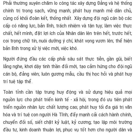
Phải thường xuyên chăm lo công tác xây dựng Đảng và hệ thống
chính trị trong sạch, vững mạnh; phát huy mạnh mẽ dân chủ,
củng cố khối đoàn kết, thống nhất. Xây dựng đội ngũ cán bộ các
cấp có năng lực, bản lĩnh, trách nhiệm và tận tụy; làm việc thực
chất, hết mình, đặt lợi ích của Nhân dân lên trên hết, trước hết;
coi trọng chữ tín, nuôi dưỡng ý chí, khát vọng vươn lên; thể hiện
bản lĩnh trong xử lý việc mới, việc khó.
Người đứng đầu các cấp phải sâu sát thực tiễn, gần gũi, biết
lắng nghe, khơi dậy tinh thần đổi mới, tạo cảm hứng cho đội ngũ
cán bộ, đảng viên; luôn gương mẫu, cầu thị học hỏi và phát huy
trí tuệ tập thể.
Toàn tỉnh cần tập trung huy động và sử dụng hiệu quả mọi
nguồn lực cho phát triển kinh tế - xã hội, trong đó ưu tiên phát
triển nguồn nhân lực chất lượng cao; phát huy tối đa giá trị văn
hóa và trí tuệ con người Hà Tĩnh; đẩy mạnh cải cách hành chính,
chuyển đổi số, siết chặt kỷ luật, kỷ cương; tạo lập môi trường
đầu tư, kinh doanh thuận lợi, phục vụ tốt hơn cho người dân và