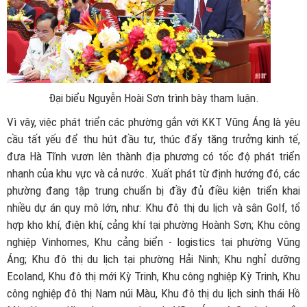
Đại biểu Nguyễn Hoài Sơn trình bày tham luận.
Vì vậy, việc phát triển các phường gắn với KKT Vũng Áng là yêu
cầu tất yếu để thu hút đầu tư, thúc đẩy tăng trưởng kinh tế,
đưa Hà Tĩnh vươn lên thành địa phương có tốc độ phát triển
nhanh của khu vực và cả nước. Xuất phát từ định hướng đó, các
phường đang tập trung chuẩn bị đầy đủ điều kiện triển khai
nhiều dự án quy mô lớn, như: Khu đô thị du lịch và sân Golf, tổ
hợp kho khí, điện khí, cảng khí tại phường Hoành Sơn; Khu công
nghiệp Vinhomes, Khu cảng biển - logistics tại phường Vũng
Áng; Khu đô thị du lịch tại phường Hải Ninh; Khu nghỉ dưỡng
Ecoland, Khu đô thị mới Kỳ Trinh, Khu công nghiệp Kỳ Trinh, Khu
công nghiệp đô thị Nam núi Màu, Khu đô thị du lịch sinh thái Hồ