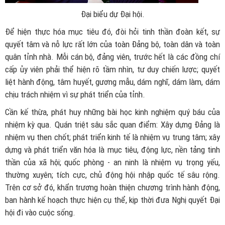
Đại biểu dự Đại hội.
Để hiện thực hóa mục tiêu đó, đòi hỏi tinh thần đoàn kết, sự
quyết tâm và nỗ lực rất lớn của toàn Đảng bộ, toàn dân và toàn
quân tỉnh nhà. Mỗi cán bộ, đảng viên, trước hết là các đồng chí
cấp ủy viên phải thể hiện rõ tầm nhìn, tư duy chiến lược; quyết
liệt hành động, tâm huyết, gương mẫu, dám nghĩ, dám làm, dám
chịu trách nhiệm vì sự phát triển của tỉnh.
Cần kế thừa, phát huy những bài học kinh nghiệm quý báu của
nhiệm kỳ qua. Quán triệt sâu sắc quan điểm: Xây dựng Đảng là
nhiệm vụ then chốt; phát triển kinh tế là nhiệm vụ trung tâm; xây
dựng và phát triển văn hóa là mục tiêu, động lực, nền tảng tinh
thần của xã hội; quốc phòng - an ninh là nhiệm vụ trọng yếu,
thường xuyên; tích cực, chủ động hội nhập quốc tế sâu rộng.
Trên cơ sở đó, khẩn trương hoàn thiện chương trình hành động,
ban hành kế hoạch thực hiện cụ thể, kịp thời đưa Nghị quyết Đại
hội đi vào cuộc sống.