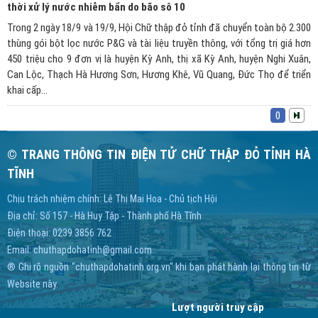
thời xử lý nước nhiễm bẩn do bão sô 10
Trong 2 ngày 18/9 và 19/9, Hội Chữ thập đỏ tỉnh đã chuyển toàn bộ 2.300
thùng gói bột lọc nước P&G và tài liệu truyền thông, với tổng trị giá hơn
450 triệu cho 9 đơn vị là huyện Kỳ Anh, thị xã Kỳ Anh, huyện Nghi Xuân,
Can Lộc, Thạch Hà Hương Sơn, Hương Khê, Vũ Quang, Đức Thọ để triển
khai cấp...
0
© TRANG THÔNG TIN ĐIỆN TỬ CHỮ THẬP ĐỎ TỈNH HÀ
TĨNH
Chịu trách nhiệm chính: Lê Thị Mai Hoa - Chủ tịch Hội
Địa chỉ: Số 157 - Hà Huy Tập - Thành phố Hà Tĩnh
Điện thoại: 0239 3856 762
Email:
chuthapdohatinh@gmail.com
® Ghi rõ nguồn "chuthapdohatinh.org.vn" khi bạn phát hành lại thông tin từ
Website này.
Lượt người truy cập