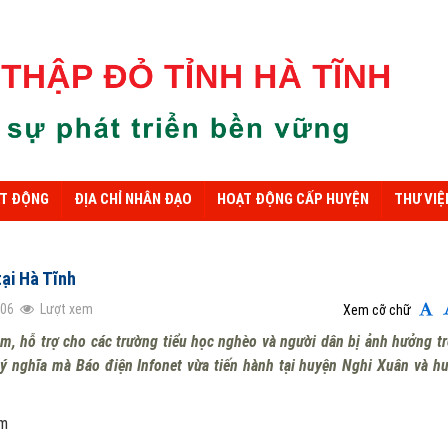
ẠT ĐỘNG
ĐỊA CHỈ NHÂN ĐẠO
HOẠT ĐỘNG CẤP HUYỆN
THƯ VIỆ
tại Hà Tĩnh
206
Lượt xem
Xem cỡ chữ
m, hỗ trợ cho các trường tiểu học nghèo và người dân bị ảnh hưởng t
 ý nghĩa mà Báo điện Infonet vừa tiến hành tại huyện Nghi Xuân và h
am