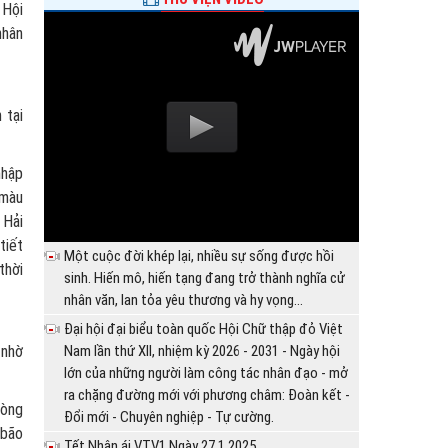
 Hội
nhân
 tại
nhập
 màu
 Hải
tiết
Một cuộc đời khép lại, nhiều sự sống được hồi
thời
sinh. Hiến mô, hiến tạng đang trở thành nghĩa cử
nhân văn, lan tỏa yêu thương và hy vọng...
Đại hội đại biểu toàn quốc Hội Chữ thập đỏ Việt
 nhờ
Nam lần thứ XII, nhiệm kỳ 2026 - 2031 - Ngày hội
lớn của những người làm công tác nhân đạo - mở
ra chặng đường mới với phương châm: Đoàn kết -
lòng
Đổi mới - Chuyên nghiệp - Tự cường.
 bão
Tết Nhân ái VTV1 Ngày 27.1.2025