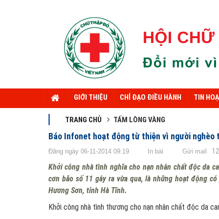
GIỚI THIỆU
CHỈ ĐẠO ĐIỀU HÀNH
TIN HO
TRANG CHỦ
TẤM LÒNG VÀNG
Báo Infonet hoạt động từ thiện vì người nghèo 
1
Đăng ngày 06-11-2014 09:19
In bài
Gửi mail
Khởi công nhà tình nghĩa cho nạn nhân chất độc da ca
cơn bão số 11 gây ra vừa qua, là những hoạt động có
Hương Sơn, tỉnh Hà Tĩnh.
Khởi công nhà tình thương cho nạn nhân chất độc da c