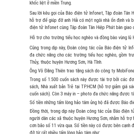
khốc liệt ở miền Trung.
Sau lời kêu gọi của Báo điện tử Infonet, Tập đoàn Tân 
hỗ trợ để giúp đỡ anh Hải có một ngôi nhà ổn định và b
điện tử Infonet cùng Tập đoàn Tân Hiệp Phát bàn giao c
Hỗ trợ cho trường tiểu học nghèo và đồng bào vùng lũ
Cũng trong dịp này, Đoàn công tác của Báo điện tử Inf
đa chức năng cho các trường tiểu học nghèo, gồm trư
Thủy, thuộc huyện Hương Sơn, Hà Tĩnh.
Ông Võ Đăng Thiên trao tặng sách do công ty MobiFone
Trong số 1.500 cuốn sách này được tài trợ bởi các đ
sách, Nhà xuất bản Trẻ tại TP.HCM (hỗ trợ giảm giá s
cuốn sách). Còn 3 máy in – photo đa chức năng được tà
Số tiền những tấm lòng hảo tâm ủng hộ đã được Báo điệ
Đồng thời, trong dịp này Đoàn công tác của Báo điện tử
người dân các xã thuộc huyện Hương Sơn, nhằm hỗ trợ 
cơn bão số 11 vừa qua. Số tiền này có được bên cạnh đ
đỡ từ rất nhiều tấm lòng hảo tâm như: