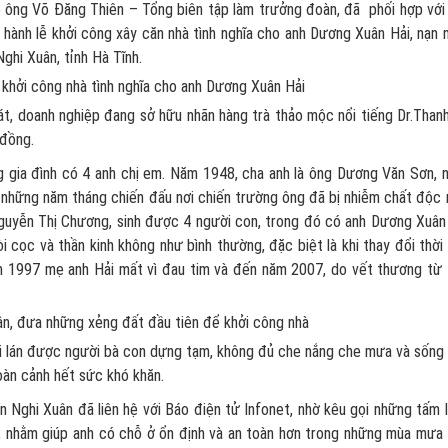
o ông Võ Đăng Thiên – Tổng biên tập làm trưởng đoàn, đã phối hợp với
hành lễ khởi công xây căn nhà tình nghĩa cho anh Dương Xuân Hải, nạn 
ghi Xuân, tỉnh Hà Tĩnh.
ễ khởi công nhà tình nghĩa cho anh Dương Xuân Hải
t, doanh nghiệp đang sở hữu nhãn hàng trà thảo mộc nổi tiếng Dr.Thanh
 đồng.
g gia đình có 4 anh chị em. Năm 1948, cha anh là ông Dương Văn Sơn, 
 những năm tháng chiến đấu nơi chiến trường ông đã bị nhiễm chất độc
Nguyễn Thị Chương, sinh được 4 người con, trong đó có anh Dương Xuân
 cọc và thần kinh không như bình thường, đặc biệt là khi thay đổi thời 
m 1997 mẹ anh Hải mất vì đau tim và đến năm 2007, do vết thương từ 
ân, đưa những xẻng đất đầu tiên để khởi công nhà
cái lán được người bà con dựng tạm, không đủ che nắng che mưa và sống
oàn cảnh hết sức khó khăn.
n Nghi Xuân đã liên hệ với Báo điện tử Infonet, nhờ kêu gọi những tấm 
, nhằm giúp anh có chỗ ở ổn định và an toàn hơn trong những mùa mưa