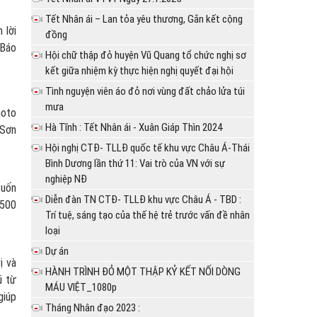
Tết Nhân ái – Lan tỏa yêu thương, Gắn kết cộng
 lời
đồng
 Báo
Hội chữ thập đỏ huyện Vũ Quang tổ chức nghị sơ
kết giữa nhiệm kỳ thực hiện nghị quyết đại hội
Tình nguyện viên áo đỏ nơi vùng đất chảo lửa túi
mưa
hoto
Hà Tĩnh : Tết Nhân ái - Xuân Giáp Thìn 2024
 Sơn
Hội nghị CTĐ- TLLĐ quốc tế khu vực Châu Á-Thái
Bình Dương lần thứ 11: Vai trò của VN với sự
nghiệp NĐ
cuốn
Diễn đàn TN CTĐ- TLLĐ khu vực Châu Á - TBD :
 500
Trí tuệ, sáng tạo của thế hệ trẻ trước vấn đề nhân
loại
Dự án
ị và
HÀNH TRÌNH ĐỎ MỘT THẬP KỶ KẾT NỐI DÒNG
ũ từ
MÁU VIỆT_1080p
giúp
Tháng Nhân đạo 2023 :