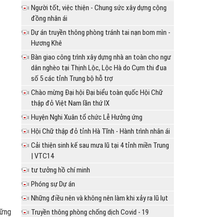
Người tốt, việc thiện - Chung sức xây dựng cộng
đồng nhân ái
Dự án truyền thông phòng tránh tai nạn bom mìn -
Hương Khê
Bàn giao công trình xây dựng nhà an toàn cho ngư
dân nghèo tại Thịnh Lộc, Lộc Hà do Cụm thi đua
số 5 các tỉnh Trung bộ hỗ trợ
Chào mừng Đại hội Đại biểu toàn quốc Hội Chữ
thập đỏ Việt Nam lần thứ IX
Huyện Nghi Xuân tổ chức Lễ Hưởng ứng
Hội Chữ thập đỏ tỉnh Hà Tĩnh - Hành trình nhân ái
Cải thiện sinh kế sau mưa lũ tại 4 tỉnh miền Trung
| VTC14
tư tưởng hồ chí minh
Phóng sự Dự án
Những điều nên và không nên làm khi xảy ra lũ lụt
hững
Truyền thông phòng chống dịch Covid - 19