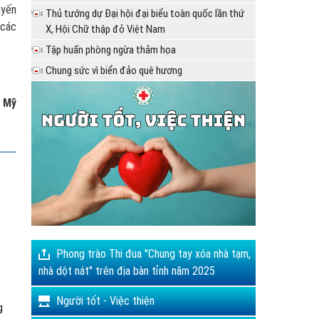
uyến
Thủ tướng dự Đại hội đại biểu toàn quốc lần thứ
 các
X, Hội Chữ thập đỏ Việt Nam
Tập huấn phòng ngừa thảm họa
Chung sức vì biển đảo quê hương
 Mỹ
Phong trào Thi đua "Chung tay xóa nhà tạm,
nhà dột nát" trên địa bàn tỉnh năm 2025
Người tốt - Việc thiện
g