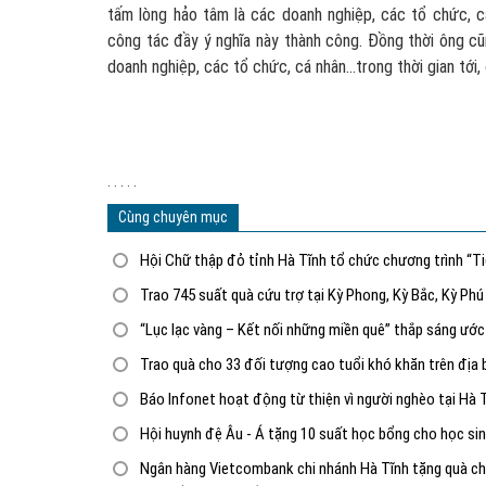
tấm lòng hảo tâm là các doanh nghiệp, các tổ chức, 
công tác đầy ý nghĩa này thành công. Đồng thời ông c
doanh nghiệp, các tổ chức, cá nhân…trong thời gian tới
. . . . .
Cùng chuyên mục
Hội Chữ thập đỏ tỉnh Hà Tĩnh tổ chức chương trình “T
Trao 745 suất quà cứu trợ tại Kỳ Phong, Kỳ Bắc, Kỳ Ph
“Lục lạc vàng – Kết nối những miền quê” thắp sáng ướ
Trao quà cho 33 đối tượng cao tuổi khó khăn trên đị
Báo Infonet hoạt động từ thiện vì người nghèo tại Hà 
Hội huynh đệ Âu - Á tặng 10 suất học bổng cho học s
Ngân hàng Vietcombank chi nhánh Hà Tĩnh tặng quà cho