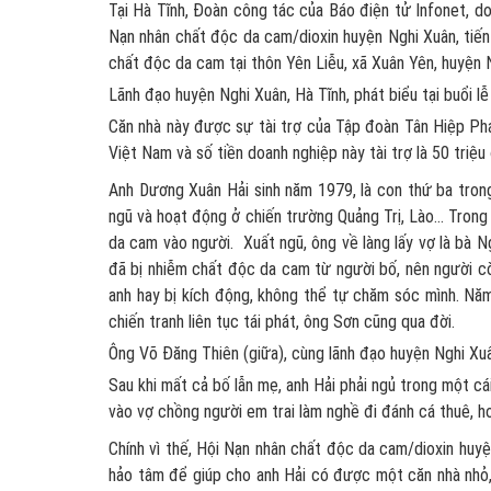
Tại Hà Tĩnh, Đoàn công tác của Báo điện tử Infonet, d
Nạn nhân chất độc da cam/dioxin huyện Nghi Xuân, tiến 
chất độc da cam tại thôn Yên Liễu, xã Xuân Yên, huyện N
Lãnh đạo huyện Nghi Xuân, Hà Tĩnh, phát biểu tại buổi l
Căn nhà này được sự tài trợ của Tập đoàn Tân Hiệp Phá
Việt Nam và số tiền doanh nghiệp này tài trợ là 50 triệu
Anh Dương Xuân Hải sinh năm 1979, là con thứ ba tron
ngũ và hoạt động ở chiến trường Quảng Trị, Lào… Trong
da cam vào người. Xuất ngũ, ông về làng lấy vợ là bà 
đã bị nhiễm chất độc da cam từ người bố, nên người còi
anh hay bị kích động, không thể tự chăm sóc mình. Nă
chiến tranh liên tục tái phát, ông Sơn cũng qua đời.
Ông Võ Đăng Thiên (giữa), cùng lãnh đạo huyện Nghi Xu
Sau khi mất cả bố lẫn mẹ, anh Hải phải ngủ trong một 
vào vợ chồng người em trai làm nghề đi đánh cá thuê, h
Chính vì thế, Hội Nạn nhân chất độc da cam/dioxin huyệ
hảo tâm để giúp cho anh Hải có được một căn nhà nhỏ