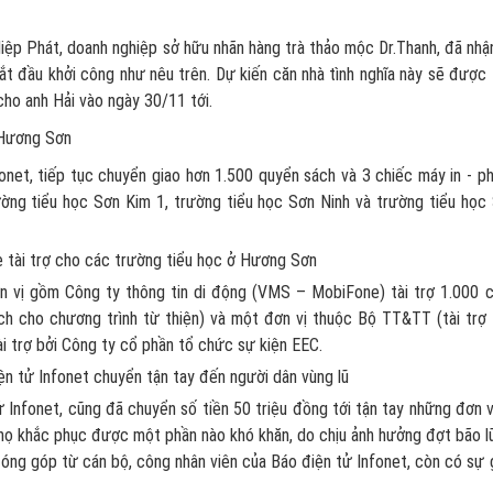
Hiệp Phát, doanh nghiệp sở hữu nhãn hàng trà thảo mộc Dr.Thanh, đã nhận
ắt đầu khởi công như nêu trên. Dự kiến căn nhà tình nghĩa này sẽ được
ho anh Hải vào ngày 30/11 tới.
 Hương Sơn
onet, tiếp tục chuyển giao hơn 1.500 quyển sách và 3 chiếc máy in - p
ờng tiểu học Sơn Kim 1, trường tiểu học Sơn Ninh và trường tiểu học
 tài trợ cho các trường tiểu học ở Hương Sơn
ơn vị gồm Công ty thông tin di động (VMS – MobiFone) tài trợ 1.000 
ách cho chương trình từ thiện) và một đơn vị thuộc Bộ TT&TT (tài trợ
i trợ bởi Công ty cổ phần tổ chức sự kiện EEC.
n tử Infonet chuyển tận tay đến người dân vùng lũ
 Infonet, cũng đã chuyển số tiền 50 triệu đồng tới tận tay những đơn v
họ khắc phục được một phần nào khó khăn, do chịu ảnh hưởng đợt bão l
óng góp từ cán bộ, công nhân viên của Báo điện tử Infonet, còn có sự 