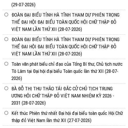
(29-07-2026)
ĐOÀN ĐẠI BIỂU TỈNH HÀ TĨNH THAM DỰ PHIÊN TRỌNG
THỂ ĐẠI HỘI ĐẠI BIỂU TOÀN QUỐC HỘI CHỮ THẬP ĐỎ
VIỆT NAM LẦN THỨ XII
(28-07-2026)
ĐOÀN ĐẠI BIỂU TỈNH HÀ TĨNH THAM DỰ PHIÊN TRỌNG
THỂ ĐẠI HỘI ĐẠI BIỂU TOÀN QUỐC HỘI CHỮ THẬP ĐỎ
VIỆT NAM LẦN THỨ XII
(28-07-2026)
Toàn văn phát biểu chỉ đạo của Tổng Bí thư, Chủ tịch nước
Tô Lâm tại Đại hội đại biểu Toàn quốc lần thứ XII
(28-07-
2026)
BÀ ĐỖ THỊ THU THẢO TÁI ĐẮC CỬ CHỦ TỊCH TRUNG
ƯƠNG HỘI CHỮ THẬP ĐỎ VIỆT NAM NHIỆM KỲ 2026 -
2031
(28-07-2026)
Kết thúc Phiên thứ nhất Đại hội đại biểu toàn quốc Hội Chữ
thập đỏ Việt Nam lần thứ XII
(27-07-2026)