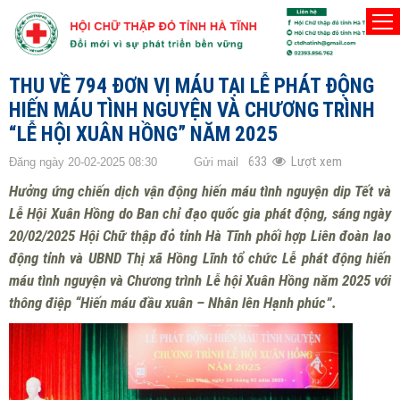
TRANG CHỦ
TIN HOẠT ĐỘNG
THU VỀ 794 ĐƠN VỊ MÁU TẠI LỄ PHÁT ĐỘNG
HIẾN MÁU TÌNH NGUYỆN VÀ CHƯƠNG TRÌNH
“LỄ HỘI XUÂN HỒNG” NĂM 2025
633
Lượt xem
Đăng ngày 20-02-2025 08:30
Gửi mail
Hưởng ứng chiến dịch vận động hiến máu tình nguyện dip Tết và
Lễ Hội Xuân Hồng do Ban chỉ đạo quốc gia phát động, sáng ngày
20/02/2025 Hội Chữ thập đỏ tỉnh Hà Tĩnh phối hợp Liên đoàn lao
động tỉnh và UBND Thị xã Hồng Lĩnh tổ chức Lễ phát động hiến
máu tình nguyện và Chương trình Lễ hội Xuân Hồng năm 2025 với
thông điệp “Hiến máu đầu xuân – Nhân lên Hạnh phúc”.