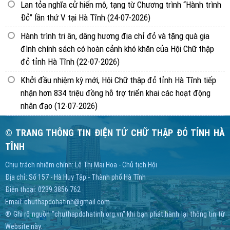
Lan tỏa nghĩa cử hiến mô, tạng từ Chương trình “Hành trình
Đỏ” lần thứ V tại Hà Tĩnh
(24-07-2026)
Hành trình tri ân, dâng hương địa chỉ đỏ và tặng quà gia
đình chính sách có hoàn cảnh khó khăn của Hội Chữ thập
đỏ tỉnh Hà Tĩnh
(22-07-2026)
Khởi đầu nhiệm kỳ mới, Hội Chữ thập đỏ tỉnh Hà Tĩnh tiếp
nhận hơn 834 triệu đồng hỗ trợ triển khai các hoạt động
nhân đạo
(12-07-2026)
© TRANG THÔNG TIN ĐIỆN TỬ CHỮ THẬP ĐỎ TỈNH HÀ
TĨNH
Chịu trách nhiệm chính: Lê Thị Mai Hoa - Chủ tịch Hội
Địa chỉ: Số 157 - Hà Huy Tập - Thành phố Hà Tĩnh
Điện thoại: 0239 3856 762
Email:
chuthapdohatinh@gmail.com
® Ghi rõ nguồn "chuthapdohatinh.org.vn" khi bạn phát hành lại thông tin từ
Website này.