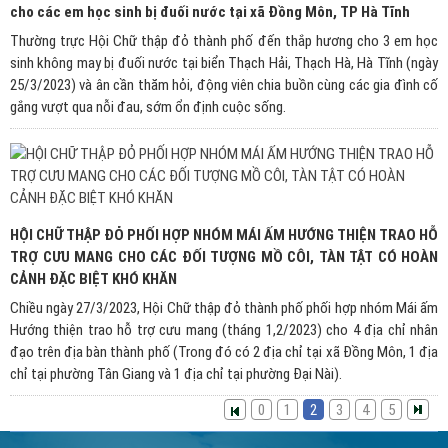
cho các em học sinh bị đuối nước tại xã Đồng Môn, TP Hà Tĩnh
Thường trực Hội Chữ thập đỏ thành phố đến thắp hương cho 3 em học
sinh không may bị đuối nước tại biển Thạch Hải, Thạch Hà, Hà Tĩnh (ngày
25/3/2023) và ân cần thăm hỏi, động viên chia buồn cùng các gia đình cố
gắng vượt qua nỗi đau, sớm ổn định cuộc sống.
HỘI CHỮ THẬP ĐỎ PHỐI HỢP NHÓM MÁI ẤM HƯỚNG THIỆN TRAO HỖ
TRỢ CƯU MANG CHO CÁC ĐỐI TƯỢNG MỒ CÔI, TÀN TẬT CÓ HOÀN
CẢNH ĐẶC BIỆT KHÓ KHĂN
Chiều ngày 27/3/2023, Hội Chữ thập đỏ thành phố phối hợp nhóm Mái ấm
Hướng thiện trao hỗ trợ cưu mang (tháng 1,2/2023) cho 4 địa chỉ nhân
đạo trên địa bàn thành phố (Trong đó có 2 địa chỉ tại xã Đồng Môn, 1 địa
chỉ tại phường Tân Giang và 1 địa chỉ tại phường Đại Nài).
0
1
2
3
4
5