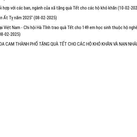
 hợp với các ban, ngành của xã tặng quà Tết cho các hộ khó khăn
(10-02-20
ân Ất Tỵ năm 2025"
(08-02-2025)
ại Việt Nam - Chi hội Hà Tĩnh trao quà Tết cho 149 em học sinh thuộc hộ ngh
08-02-2025)
C DA CAM THÀNH PHỐ TẶNG QUÀ TẾT CHO CÁC HỘ KHÓ KHĂN VÀ NẠN NHÂ