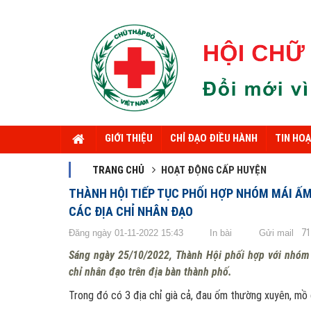
GIỚI THIỆU
CHỈ ĐẠO ĐIỀU HÀNH
TIN HO
TRANG CHỦ
HOẠT ĐỘNG CẤP HUYỆN
THÀNH HỘI TIẾP TỤC PHỐI HỢP NHÓM MÁI Ấ
CÁC ĐỊA CHỈ NHÂN ĐẠO
7
Đăng ngày 01-11-2022 15:43
In bài
Gửi mail
Sáng ngày 25/10/2022, Thành Hội phối hợp với nhóm 
chỉ nhân đạo trên địa bàn thành phố.
Trong đó có 3 địa chỉ già cả, đau ốm thường xuyên, mồ 