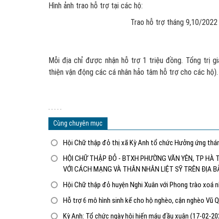
Hình ảnh trao hỗ trợ tại các hộ:
Trao hỗ trợ tháng 9,10/2022 cho chị Nguyễ
Mỗi địa chỉ được nhận hỗ trợ 1 triệu đồng. Tổng trị g
thiện vận động các cá nhân hảo tâm hỗ trợ cho các hộ).
. . . . .
Cùng chuyên mục
Hội Chữ thập đỏ thị xã Kỳ Anh tổ chức Hưởng ứng th
HỘI CHỮ THẬP ĐỎ - BTXH PHƯỜNG VĂN YÊN, TP HÀ
VỚI CÁCH MẠNG VÀ THÂN NHÂN LIỆT SỸ TRÊN ĐỊA
Hội Chữ thập đỏ huyện Nghi Xuân với Phong trào xoá 
Hỗ trợ 6 mô hình sinh kế cho hộ nghèo, cận nghèo Vũ
Kỳ Anh: Tổ chức ngày hội hiến máu đầu xuân
(17-02-20