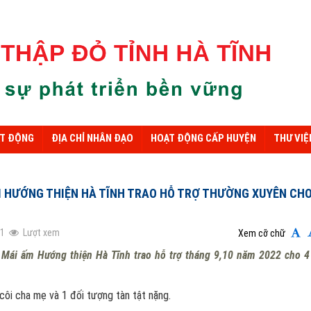
ẠT ĐỘNG
ĐỊA CHỈ NHÂN ĐẠO
HOẠT ĐỘNG CẤP HUYỆN
THƯ VIỆ
M HƯỚNG THIỆN HÀ TĨNH TRAO HỖ TRỢ THƯỜNG XUYÊN CH
11
Lượt xem
Xem cỡ chữ
Mái ấm Hướng thiện Hà Tĩnh trao hỗ trợ tháng 9,10 năm 2022 cho 4
côi cha mẹ và 1 đối tượng tàn tật nặng.