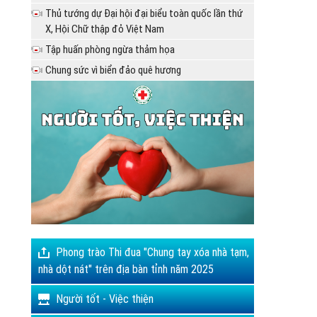
Thủ tướng dự Đại hội đại biểu toàn quốc lần thứ
X, Hội Chữ thập đỏ Việt Nam
Tập huấn phòng ngừa thảm họa
Chung sức vì biển đảo quê hương
Phong trào Thi đua "Chung tay xóa nhà tạm,
nhà dột nát" trên địa bàn tỉnh năm 2025
Người tốt - Việc thiện