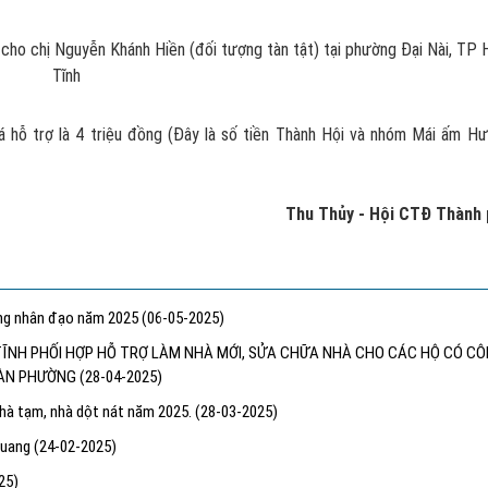
n Khánh Hiền (đối tượng tàn tật) tại phường Đại Nài, TP 
Tĩnh
iá hỗ trợ là 4 triệu đồng (Đây là số tiền Thành Hội và nhóm Mái ấm H
Thu Thủy - Hội CTĐ Thành
áng nhân đạo năm 2025
(06-05-2025)
 TĨNH PHỐI HỢP HỖ TRỢ LÀM NHÀ MỚI, SỬA CHỮA NHÀ CHO CÁC HỘ CÓ C
 BÀN PHƯỜNG
(28-04-2025)
nhà tạm, nhà dột nát năm 2025.
(28-03-2025)
 Quang
(24-02-2025)
25)