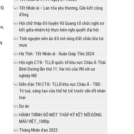
25)
Tết Nhân ái – Lan tỏa yêu thương, Gắn kết cộng
đồng
Hội chữ thập đỏ huyện Vũ Quang tổ chức nghị sơ
èo,
kết giữa nhiệm kỳ thực hiện nghị quyết đại hội
Tình nguyện viên áo đỏ nơi vùng đất chảo lửa túi
N
mưa
Hà Tĩnh : Tết Nhân ái - Xuân Giáp Thìn 2024
Hội nghị CTĐ- TLLĐ quốc tế khu vực Châu Á-Thái
Bình Dương lần thứ 11: Vai trò của VN với sự
nghiệp NĐ
Diễn đàn TN CTĐ- TLLĐ khu vực Châu Á - TBD :
Trí tuệ, sáng tạo của thế hệ trẻ trước vấn đề nhân
loại
Dự án
HÀNH TRÌNH ĐỎ MỘT THẬP KỶ KẾT NỐI DÒNG
MÁU VIỆT_1080p
Tháng Nhân đạo 2023 :