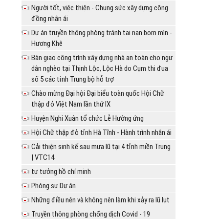
Người tốt, việc thiện - Chung sức xây dựng cộng
đồng nhân ái
Dự án truyền thông phòng tránh tai nạn bom mìn -
Hương Khê
Bàn giao công trình xây dựng nhà an toàn cho ngư
dân nghèo tại Thịnh Lộc, Lộc Hà do Cụm thi đua
số 5 các tỉnh Trung bộ hỗ trợ
Chào mừng Đại hội Đại biểu toàn quốc Hội Chữ
thập đỏ Việt Nam lần thứ IX
Huyện Nghi Xuân tổ chức Lễ Hưởng ứng
Hội Chữ thập đỏ tỉnh Hà Tĩnh - Hành trình nhân ái
Cải thiện sinh kế sau mưa lũ tại 4 tỉnh miền Trung
| VTC14
tư tưởng hồ chí minh
Phóng sự Dự án
Những điều nên và không nên làm khi xảy ra lũ lụt
Truyền thông phòng chống dịch Covid - 19