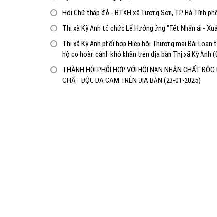
Hội Chữ thập đỏ - BTXH xã Tượng Sơn, TP Hà Tĩnh phối
Thị xã Kỳ Anh tổ chức Lể Hưởng ứng "Tết Nhân ái - Xu
Thị xã Kỳ Anh phối hợp Hiệp hội Thương mại Đài Loan t
hộ có hoàn cảnh khó khăn trên địa bàn Thị xã Kỳ Anh
(
THÀNH HỘI PHỐI HỢP VỚI HỘI NẠN NHÂN CHẤT ĐỘ
CHẤT ĐỘC DA CAM TRÊN ĐỊA BÀN
(23-01-2025)