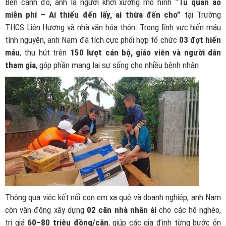
Bên cạnh đó, anh là người khởi xướng mô hình
“Tủ quần áo
miễn phí – Ai thiếu đến lấy, ai thừa đến cho”
tại Trường
THCS Liên Hương và nhà văn hóa thôn. Trong lĩnh vực hiến máu
tình nguyện, anh Nam đã tích cực phối hợp tổ chức
03 đợt hiến
máu
, thu hút trên
150 lượt cán bộ, giáo viên và người dân
tham gia
, góp phần mang lại sự sống cho nhiều bệnh nhân.
Thông qua việc kết nối con em xa quê và doanh nghiệp, anh Nam
còn vận động xây dựng
02 căn nhà nhân ái
cho các hộ nghèo,
trị giá
60–80 triệu đồng/căn
, giúp các gia đình từng bước ổn