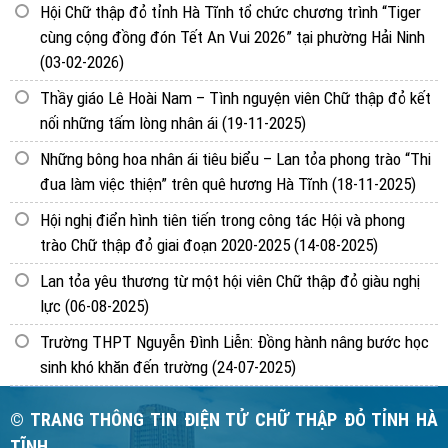
Hội Chữ thập đỏ tỉnh Hà Tĩnh tổ chức chương trình “Tiger
cùng cộng đồng đón Tết An Vui 2026” tại phường Hải Ninh
(03-02-2026)
Thầy giáo Lê Hoài Nam – Tình nguyện viên Chữ thập đỏ kết
nối những tấm lòng nhân ái
(19-11-2025)
Những bông hoa nhân ái tiêu biểu – Lan tỏa phong trào “Thi
đua làm việc thiện” trên quê hương Hà Tĩnh
(18-11-2025)
Hội nghị điển hình tiên tiến trong công tác Hội và phong
trào Chữ thập đỏ giai đoạn 2020-2025
(14-08-2025)
Lan tỏa yêu thương từ một hội viên Chữ thập đỏ giàu nghị
lực
(06-08-2025)
Trường THPT Nguyễn Đình Liễn: Đồng hành nâng bước học
sinh khó khăn đến trường
(24-07-2025)
© TRANG THÔNG TIN ĐIỆN TỬ CHỮ THẬP ĐỎ TỈNH HÀ
TĨNH