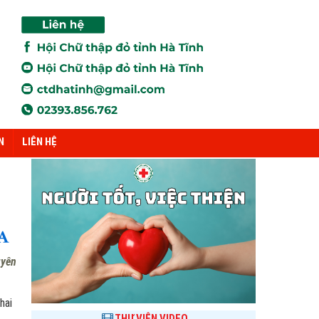
N
LIÊN HỆ
uyên
hai
THƯ VIỆN VIDEO