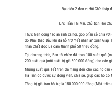
Đại diện 2 đơn vị Hội Chữ thập đỏ thành phố
Đ/c Trần Thị Mai, Chủ tịch Hội Chữ thập đỏ 
Thực hiện công tác an sinh xã hội, góp phần sẻ chia vớ
dò Khai thác Dầu khí đã hỗ trợ "tết nhân ái" xuân Giá
nhân Chất độc Da cam thành phố 50 triệu đồng.
Tại chương trình, Ban tổ chức đã trao 100 suất quà (m
200 suất quà (mỗi suất trị giá 500.000 đồng) cho các gi
Những suất quà Tết trên đã mang đến cho các hộ dân c
Hà Tĩnh có được sự động viên, chia sẻ, giúp các hộ có 
Tổng trị giá trao hỗ trợ là 150.000.000 đồng (Một trăm