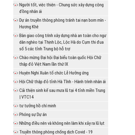
Người tốt, việc thiện - Chung sức xây dựng cộng
đồng nhân ái
Dự án truyền thông phòng tránh tai nạn bom mìn -
Hương Khê
Bàn giao công trình xây dựng nhà an toàn cho ngư
dân nghèo tại Thịnh Lộc, Lộc Hà do Cụm thi đua
số 5 các tỉnh Trung bộ hỗ trợ
Chào mừng Đại hội Đại biểu toàn quốc Hội Chữ
thập đỏ Việt Nam lần thứ IX
Huyện Nghi Xuân tổ chức Lễ Hưởng ứng
Hội Chữ thập đỏ tỉnh Hà Tĩnh - Hành trình nhân ái
Cải thiện sinh kế sau mưa lũ tại 4 tỉnh miền Trung
| VTC14
tư tưởng hồ chí minh
Phóng sự Dự án
Những điều nên và không nên làm khi xảy ra lũ lụt
Truyền thông phòng chống dịch Covid - 19