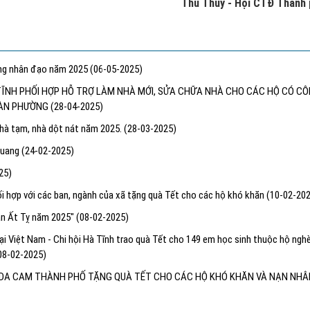
Thu Thủy - Hội CTĐ Thành
áng nhân đạo năm 2025
(06-05-2025)
 TĨNH PHỐI HỢP HỖ TRỢ LÀM NHÀ MỚI, SỬA CHỮA NHÀ CHO CÁC HỘ CÓ C
 BÀN PHƯỜNG
(28-04-2025)
nhà tạm, nhà dột nát năm 2025.
(28-03-2025)
 Quang
(24-02-2025)
25)
 hợp với các ban, ngành của xã tặng quà Tết cho các hộ khó khăn
(10-02-20
ân Ất Tỵ năm 2025"
(08-02-2025)
ại Việt Nam - Chi hội Hà Tĩnh trao quà Tết cho 149 em học sinh thuộc hộ ngh
08-02-2025)
C DA CAM THÀNH PHỐ TẶNG QUÀ TẾT CHO CÁC HỘ KHÓ KHĂN VÀ NẠN NHÂ