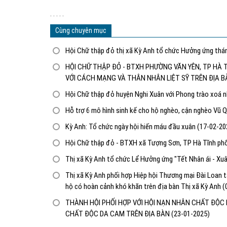
. . . . .
Cùng chuyên mục
Hội Chữ thập đỏ thị xã Kỳ Anh tổ chức Hưởng ứng th
HỘI CHỮ THẬP ĐỎ - BTXH PHƯỜNG VĂN YÊN, TP HÀ
VỚI CÁCH MẠNG VÀ THÂN NHÂN LIỆT SỸ TRÊN ĐỊA
Hội Chữ thập đỏ huyện Nghi Xuân với Phong trào xoá 
Hỗ trợ 6 mô hình sinh kế cho hộ nghèo, cận nghèo Vũ
Kỳ Anh: Tổ chức ngày hội hiến máu đầu xuân
(17-02-20
Hội Chữ thập đỏ - BTXH xã Tượng Sơn, TP Hà Tĩnh phối
Thị xã Kỳ Anh tổ chức Lể Hưởng ứng "Tết Nhân ái - Xu
Thị xã Kỳ Anh phối hợp Hiệp hội Thương mại Đài Loan t
hộ có hoàn cảnh khó khăn trên địa bàn Thị xã Kỳ Anh
(
THÀNH HỘI PHỐI HỢP VỚI HỘI NẠN NHÂN CHẤT ĐỘ
CHẤT ĐỘC DA CAM TRÊN ĐỊA BÀN
(23-01-2025)