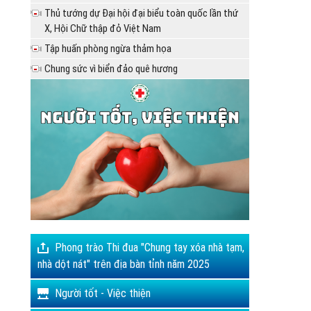
Thủ tướng dự Đại hội đại biểu toàn quốc lần thứ
X, Hội Chữ thập đỏ Việt Nam
Tập huấn phòng ngừa thảm họa
Chung sức vì biển đảo quê hương
Phong trào Thi đua "Chung tay xóa nhà tạm,
nhà dột nát" trên địa bàn tỉnh năm 2025
Người tốt - Việc thiện