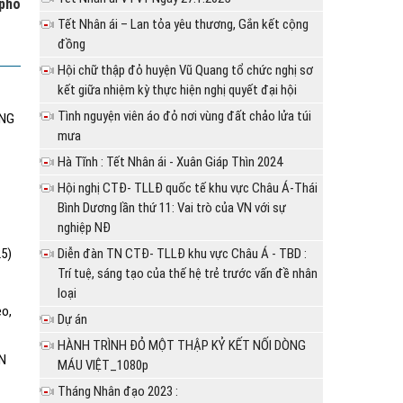
 phố
Tết Nhân ái – Lan tỏa yêu thương, Gắn kết cộng
đồng
Hội chữ thập đỏ huyện Vũ Quang tổ chức nghị sơ
kết giữa nhiệm kỳ thực hiện nghị quyết đại hội
Tình nguyện viên áo đỏ nơi vùng đất chảo lửa túi
ÔNG
mưa
Hà Tĩnh : Tết Nhân ái - Xuân Giáp Thìn 2024
Hội nghị CTĐ- TLLĐ quốc tế khu vực Châu Á-Thái
Bình Dương lần thứ 11: Vai trò của VN với sự
nghiệp NĐ
25)
Diễn đàn TN CTĐ- TLLĐ khu vực Châu Á - TBD :
Trí tuệ, sáng tạo của thế hệ trẻ trước vấn đề nhân
loại
èo,
Dự án
HÀNH TRÌNH ĐỎ MỘT THẬP KỶ KẾT NỐI DÒNG
N
MÁU VIỆT_1080p
Tháng Nhân đạo 2023 :