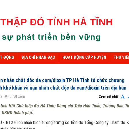
ẠT ĐỘNG
ĐỊA CHỈ NHÂN ĐẠO
HOẠT ĐỘNG CẤP HUYỆN
THƯ VIỆ
ạn nhân chất độc da cam/dioxin TP Hà Tĩnh tổ chức chương
nh khó khăn và nạn nhân chất độc da cam/dioxin trên địa bàn
03
Lượt xem
Xem cỡ chữ
 tịch Hội Chữ thập đỏ Hà Tĩnh; Đồng chí Trần Hậu Tuấn, Trưởng Ban T
h UBND thành phố.
n nhận biển tượng trưng số tiền do Tổng Công ty Thăm dò K