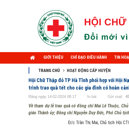
GIỚI THIỆU
CHỈ ĐẠO ĐIỀU HÀNH
TIN HO
TRANG CHỦ
HOẠT ĐỘNG CẤP HUYỆN
Hội Chữ Thập đỏ TP Hà Tĩnh phối hợp với Hội N
trình trao quà tết cho các gia đình có hoàn cả
4
Đăng ngày 14-02-2024 08:17
In bài
Gửi mail
Về tham dự lễ trao quà có đồng chí Mai Lê Thuộc, Chủ
giáo Thành ủy; Đồng chí Nguyễn Duy Đức, Phó Chủ tịc
Đ/c Trần Thị Mai, Chủ tịch Hội CTĐ - BTXH lê