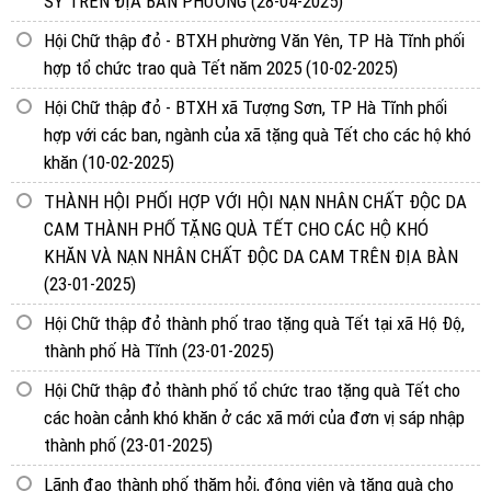
SỸ TRÊN ĐỊA BÀN PHƯỜNG
(28-04-2025)
Hội Chữ thập đỏ - BTXH phường Văn Yên, TP Hà Tĩnh phối
hợp tổ chức trao quà Tết năm 2025
(10-02-2025)
Hội Chữ thập đỏ - BTXH xã Tượng Sơn, TP Hà Tĩnh phối
hợp với các ban, ngành của xã tặng quà Tết cho các hộ khó
khăn
(10-02-2025)
THÀNH HỘI PHỐI HỢP VỚI HỘI NẠN NHÂN CHẤT ĐỘC DA
CAM THÀNH PHỐ TẶNG QUÀ TẾT CHO CÁC HỘ KHÓ
KHĂN VÀ NẠN NHÂN CHẤT ĐỘC DA CAM TRÊN ĐỊA BÀN
(23-01-2025)
Hội Chữ thập đỏ thành phố trao tặng quà Tết tại xã Hộ Độ,
thành phố Hà Tĩnh
(23-01-2025)
Hội Chữ thập đỏ thành phố tổ chức trao tặng quà Tết cho
các hoàn cảnh khó khăn ở các xã mới của đơn vị sáp nhập
thành phố
(23-01-2025)
Lãnh đạo thành phố thăm hỏi, động viên và tặng quà cho