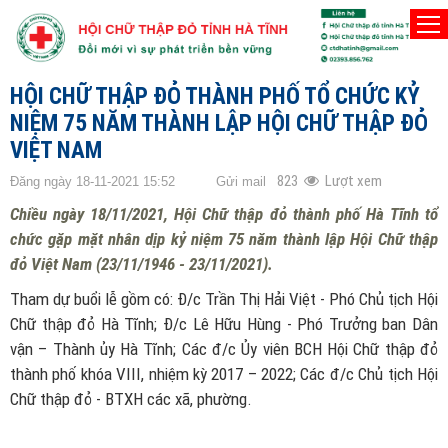
TRANG CHỦ
THÀNH PHỐ HÀ TĨNH
HỘI CHỮ THẬP ĐỎ THÀNH PHỐ TỔ CHỨC KỶ
NIỆM 75 NĂM THÀNH LẬP HỘI CHỮ THẬP ĐỎ
VIỆT NAM
823
Lượt xem
Đăng ngày 18-11-2021 15:52
Gửi mail
Chiều ngày 18/11/2021, Hội Chữ thập đỏ thành phố Hà Tĩnh tổ
chức gặp mặt nhân dịp kỷ niệm 75 năm thành lập Hội Chữ thập
đỏ Việt Nam (23/11/1946 - 23/11/2021).
Tham dự buổi lễ gồm có: Đ/c Trần Thị Hải Việt - Phó Chủ tịch Hội
Chữ thập đỏ Hà Tĩnh; Đ/c Lê Hữu Hùng - Phó Trưởng ban Dân
vận – Thành ủy Hà Tĩnh; Các đ/c Ủy viên BCH Hội Chữ thập đỏ
thành phố khóa VIII, nhiệm kỳ 2017 – 2022; Các đ/c Chủ tịch Hội
Chữ thập đỏ - BTXH các xã, phường.