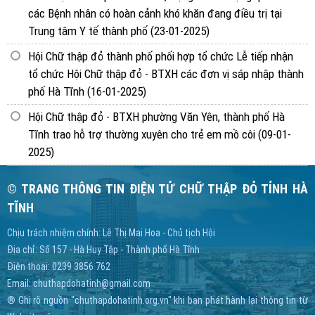
các Bệnh nhân có hoàn cảnh khó khăn đang điều trị tại
Trung tâm Y tế thành phố
(23-01-2025)
Hội Chữ thập đỏ thành phố phối hợp tổ chức Lễ tiếp nhận
tổ chức Hội Chữ thập đỏ - BTXH các đơn vị sáp nhập thành
phố Hà Tĩnh
(16-01-2025)
Hội Chữ thập đỏ - BTXH phường Văn Yên, thành phố Hà
Tĩnh trao hỗ trợ thường xuyên cho trẻ em mồ côi
(09-01-
2025)
© TRANG THÔNG TIN ĐIỆN TỬ CHỮ THẬP ĐỎ TỈNH HÀ
TĨNH
Chịu trách nhiệm chính: Lê Thị Mai Hoa - Chủ tịch Hội
Địa chỉ: Số 157 - Hà Huy Tập - Thành phố Hà Tĩnh
Điện thoại: 0239 3856 762
Email:
chuthapdohatinh@gmail.com
® Ghi rõ nguồn "chuthapdohatinh.org.vn" khi bạn phát hành lại thông tin từ