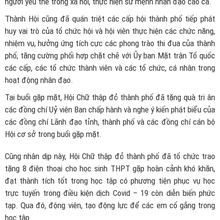
người yếu thế trong xã hội, thực hiện sứ mệnh nhân đạo cao cả.
Thành Hội cũng đã quán triệt các cấp hội thành phố tiếp phát
huy vai trò của tổ chức hội và hội viên thực hiện các chức năng,
nhiệm vụ, hưởng ứng tích cực các phong trào thi đua của thành
phố; tăng cường phối hợp chặt chẽ với Ủy ban Mặt trận Tổ quốc
các cấp, các tổ chức thành viên và các tổ chức, cá nhân trong
hoạt động nhân đạo.
Tại buổi gặp mặt, Hội Chữ thập đỏ thành phố đã tặng quà tri ân
các đồng chí Uỷ viên Ban chấp hành và nghe ý kiến phát biểu của
các đồng chí Lãnh đạo tỉnh, thành phố và các đồng chí cán bộ
Hội cơ sở trong buổi gặp mặt.
Cũng nhân dịp này, Hội Chữ thập đỏ thành phố đã tổ chức trao
tặng 8 điện thoại cho học sinh THPT gặp hoàn cảnh khó khăn,
đạt thành tích tốt trong học tập có phương tiện phục vụ học
trực tuyến trong điều kiện dịch Covid – 19 còn diễn biến phức
tạp. Qua đó, động viên, tạo động lực để các em cố gắng trong
học tập.