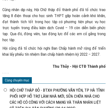
Cũng nhân dịp này, Hội Chữ thập đỏ thành phố đã tổ chức trao
tặng 8 điện thoại cho học sinh THPT gặp hoàn cảnh khó khăn,
đạt thành tích tốt trong học tập có phương tiện phục vụ học
trực tuyến trong điều kiện dịch Covid – 19 còn diễn biến phức
tạp. Qua đó, động viên, tạo động lực để các em cố gắng trong
học tập.
Hội cũng đã tổ chức hội nghi Ban Chấp hành mở rộng để triển
khai lấy phiếu tín nhiệm Ban chấp hành nhiệm kỳ 2022 – 2027.
Thu Thủy - Hội CTĐ Thành phố
. . . . .
Cùng chuyên mục
HỘI CHỮ THẬP ĐỎ - BTXH PHƯỜNG VĂN YÊN, TP HÀ TĨNH
PHỐI HỢP HỖ TRỢ LÀM NHÀ MỚI, SỬA CHỮA NHÀ CHO
CÁC HỘ CÓ CÔNG VỚI CÁCH MẠNG VÀ THÂN NHÂN LIỆT