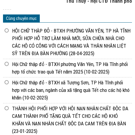
Thu Thủy - Hội CTĐ Thành phố
. . . . .
Cùng chuyên mục
HỘI CHỮ THẬP ĐỎ - BTXH PHƯỜNG VĂN YÊN, TP HÀ TĨNH
PHỐI HỢP HỖ TRỢ LÀM NHÀ MỚI, SỬA CHỮA NHÀ CHO
CÁC HỘ CÓ CÔNG VỚI CÁCH MẠNG VÀ THÂN NHÂN LIỆT
SỸ TRÊN ĐỊA BÀN PHƯỜNG
(28-04-2025)
Hội Chữ thập đỏ - BTXH phường Văn Yên, TP Hà Tĩnh phối
hợp tổ chức trao quà Tết năm 2025
(10-02-2025)
Hội Chữ thập đỏ - BTXH xã Tượng Sơn, TP Hà Tĩnh phối
hợp với các ban, ngành của xã tặng quà Tết cho các hộ khó
khăn
(10-02-2025)
THÀNH HỘI PHỐI HỢP VỚI HỘI NẠN NHÂN CHẤT ĐỘC DA
CAM THÀNH PHỐ TẶNG QUÀ TẾT CHO CÁC HỘ KHÓ
KHĂN VÀ NẠN NHÂN CHẤT ĐỘC DA CAM TRÊN ĐỊA BÀN
(23-01-2025)