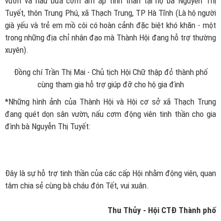
vườn và nấu bữa cơm ấm áp tình thân tại hộ bà Nguyễn Thị
Tuyết, thôn Trung Phú, xã Thạch Trung, TP Hà Tĩnh (Là hộ người
già yếu và trẻ em mồ côi có hoàn cảnh đặc biệt khó khăn - một
trong những địa chỉ nhân đạo mà Thành Hội đang hỗ trợ thường
xuyên).
Đồng chí Trần Thị Mai - Chủ tịch Hội Chữ thập đỏ thành phố
cùng tham gia hỗ trợ giúp đỡ cho hộ gia đình
*Những hình ảnh của Thành Hội và Hội cơ sở xã Thạch Trung
đang quét dọn sân vườn, nấu cơm động viên tinh thần cho gia
đình bà Nguyễn Thị Tuyết:
Đây là sự hỗ trợ tinh thần của các cấp Hội nhằm động viên, quan
tâm chia sẻ cùng bà cháu đón Tết, vui xuân.
Thu Thủy - Hội CTĐ Thành phố