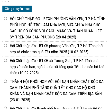
. . . . .
Cùng chuyên mục
HỘI CHỮ THẬP ĐỎ - BTXH PHƯỜNG VĂN YÊN, TP HÀ TĨNH
PHỐI HỢP HỖ TRỢ LÀM NHÀ MỚI, SỬA CHỮA NHÀ CHO
CÁC HỘ CÓ CÔNG VỚI CÁCH MẠNG VÀ THÂN NHÂN LIỆT
SỸ TRÊN ĐỊA BÀN PHƯỜNG
(28-04-2025)
Hội Chữ thập đỏ - BTXH phường Văn Yên, TP Hà Tĩnh phối
hợp tổ chức trao quà Tết năm 2025
(10-02-2025)
Hội Chữ thập đỏ - BTXH xã Tượng Sơn, TP Hà Tĩnh phối
hợp với các ban, ngành của xã tặng quà Tết cho các hộ khó
khăn
(10-02-2025)
THÀNH HỘI PHỐI HỢP VỚI HỘI NẠN NHÂN CHẤT ĐỘC DA
CAM THÀNH PHỐ TẶNG QUÀ TẾT CHO CÁC HỘ KHÓ
KHĂN VÀ NẠN NHÂN CHẤT ĐỘC DA CAM TRÊN ĐỊA BÀN
(23-01-2025)
Hội Chữ thập đỏ thành phố trao tặng quà Tết tại xã Hộ Độ,