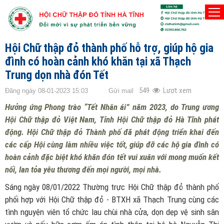
TRANG CHỦ
THÀNH PHỐ HÀ TĨNH
Hội Chữ thập đỏ thành phố hỗ trợ, giúp hộ gia
đình có hoàn cảnh khó khăn tại xã Thạch
Trung dọn nhà đón Tết
549
Lượt xem
Đăng ngày 08-01-2023 15:03
Gửi mail
Hưởng ứng Phong trào “Tết Nhân ái” năm 2023, do Trung ương
Hội Chữ thập đỏ Việt Nam, Tỉnh Hội Chữ thập đỏ Hà Tĩnh phát
động. Hội Chữ thập đỏ Thành phố đã phát động triển khai đến
các cấp Hội cùng làm nhiều việc tốt, giúp đỡ các hộ gia đình có
hoàn cảnh đặc biệt khó khăn đón tết vui xuân với mong muốn kết
nối, lan tỏa yêu thương đến mọi người, mọi nhà.
Sáng ngày 08/01/2022 Thường trực Hội Chữ thập đỏ thành phố
phối hợp với Hội Chữ thập đỏ - BTXH xã Thạch Trung cùng các
tình nguyện viên tổ chức lau chùi nhà cửa, dọn dẹp vệ sinh sân