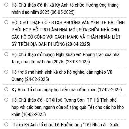
Hội Chữ thập đỏ thị xã Kỳ Anh tổ chức Hưởng ứng tháng
nhân đạo năm 2025
(06-05-2025)
HỘI CHỮ THẬP ĐỎ - BTXH PHƯỜNG VĂN YÊN, TP HÀ TĨNH
PHỐI HỢP HỖ TRỢ LÀM NHÀ MỚI, SỬA CHỮA NHÀ CHO
CÁC HỘ CÓ CÔNG VỚI CÁCH MẠNG VÀ THÂN NHÂN LIỆT
SỸ TRÊN ĐỊA BÀN PHƯỜNG
(28-04-2025)
Hội Chữ thập đỏ huyện Nghi Xuân với Phong trào xoá nhà
tạm, nhà dột nát năm 2025.
(28-03-2025)
Hỗ trợ 6 mô hình sinh kế cho hộ nghèo, cận nghèo Vũ
Quang
(24-02-2025)
Kỳ Anh: Tổ chức ngày hội hiến máu đầu xuân
(17-02-2025)
Hội Chữ thập đỏ - BTXH xã Tượng Sơn, TP Hà Tĩnh phối
hợp với các ban, ngành của xã tặng quà Tết cho các hộ khó
khăn
(10-02-2025)
Thị xã Kỳ Anh tổ chức Lể Hưởng ứng "Tết Nhân ái - Xuân