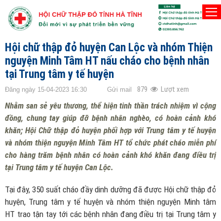
TRANG CHỦ
HOẠT ĐỘNG CẤP HUYỆN
Hội chữ thập đỏ huyện Can Lộc và nhóm Thiện
nguyện Minh Tâm HT nấu cháo cho bệnh nhân
tại Trung tâm y tế huyện
879
Lượt xem
Đăng ngày 15-04-2023 16:30
Gửi mail
Nhằm san sẻ yêu thương, thể hiện tinh thần trách nhiệm vì cộng
đồng, chung tay giúp đỡ bệnh nhân nghèo, có hoàn cảnh khó
khăn; Hội Chữ thập đỏ huyện phối hợp với Trung tâm y tế huyện
và nhóm thiện nguyện Minh Tâm HT tổ chức phát cháo miễn phí
cho hàng trăm bệnh nhân có hoàn cảnh khó khăn đang điều trị
tại Trung tâm y tế huyện Can Lộc.
Tại đây, 350 suất cháo đầy dinh dưỡng đã được Hội chữ thập đỏ
huyện, Trung tâm y tế huyện và nhóm thiện nguyện Minh tâm
HT trao tận tay tới các bệnh nhân đang điều trị tại Trung tâm y