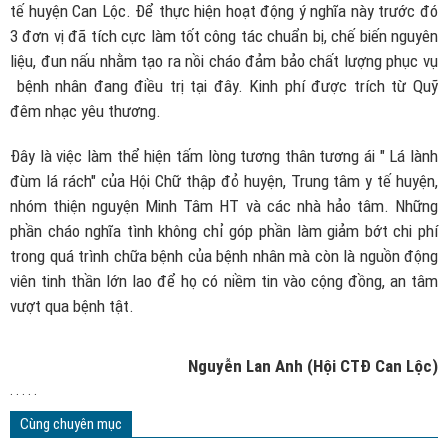
tế huyện Can Lộc. Để thực hiện hoạt động ý nghĩa này trước đó
3 đơn vị đã tích cực làm tốt công tác chuẩn bị, chế biến nguyên
liệu, đun nấu nhằm tạo ra nồi cháo đảm bảo chất lượng phục vụ
bệnh nhân đang điều trị tại đây. Kinh phí được trích từ Quỹ
đêm nhạc yêu thương.
Đây là việc làm thể hiện tấm lòng tương thân tương ái " Lá lành
đùm lá rách" của Hội Chữ thập đỏ huyện, Trung tâm y tế huyện,
nhóm thiện nguyện Minh Tâm HT và các nhà hảo tâm. Những
phần cháo nghĩa tình không chỉ góp phần làm giảm bớt chi phí
trong quá trình chữa bệnh của bệnh nhân mà còn là nguồn động
viên tinh thần lớn lao để họ có niềm tin vào cộng đồng, an tâm
vượt qua bệnh tật.
Nguyễn Lan Anh (Hội CTĐ Can Lộc)
. . . . .
Cùng chuyên mục