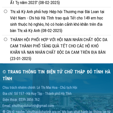
Ất Tỵ năm 2025"
(08-02-2025)
Thị xã Kỳ Anh phối hợp Hiệp hội Thương mại Đài Loan tại
Việt Nam - Chi hội Hà Tĩnh trao quà Tết cho 149 em học
sinh thuộc hộ nghèo, hộ có hoàn cảnh khó khăn trên địa
bàn Thị xã Kỳ Anh
(08-02-2025)
THÀNH HỘI PHỐI HỢP VỚI HỘI NẠN NHÂN CHẤT ĐỘC DA
CAM THÀNH PHỐ TẶNG QUÀ TẾT CHO CÁC HỘ KHÓ
KHĂN VÀ NẠN NHÂN CHẤT ĐỘC DA CAM TRÊN ĐỊA BÀN
(23-01-2025)
© TRANG THÔNG TIN ĐIỆN TỬ CHỮ THẬP ĐỎ TỈNH HÀ
TĨNH
Chịu trách nhiệm chính: Lê Thị Mai Hoa - Chủ tịch Hội
Địa chỉ: Số 157 - Hà Huy Tập - Thành phố Hà Tĩnh
Điện thoại: 0239 3856 762
Email:
chuthapdohatinh@gmail.com
® Ghi rõ nguồn "chuthapdohatinh.org.vn" khi bạn phát hành lại thông tin từ