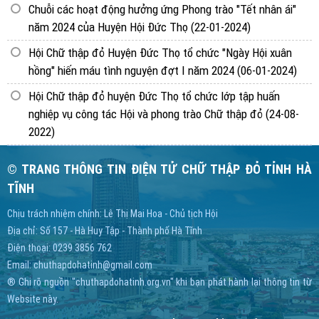
Chuỗi các hoạt động hưởng ứng Phong trào "Tết nhân ái"
năm 2024 của Huyện Hội Đức Thọ
(22-01-2024)
Hội Chữ thập đỏ Huyện Đức Thọ tổ chức "Ngày Hội xuân
hồng" hiến máu tình nguyện đợt I năm 2024
(06-01-2024)
Hội Chữ thập đỏ huyện Đức Thọ tổ chức lớp tập huấn
nghiệp vụ công tác Hội và phong trào Chữ thập đỏ
(24-08-
2022)
© TRANG THÔNG TIN ĐIỆN TỬ CHỮ THẬP ĐỎ TỈNH HÀ
TĨNH
Chịu trách nhiệm chính: Lê Thị Mai Hoa - Chủ tịch Hội
Địa chỉ: Số 157 - Hà Huy Tập - Thành phố Hà Tĩnh
Điện thoại: 0239 3856 762
Email:
chuthapdohatinh@gmail.com
® Ghi rõ nguồn "chuthapdohatinh.org.vn" khi bạn phát hành lại thông tin từ
Website này.