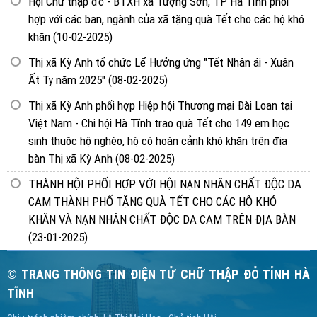
Hội Chữ thập đỏ - BTXH xã Tượng Sơn, TP Hà Tĩnh phối
hợp với các ban, ngành của xã tặng quà Tết cho các hộ khó
khăn
(10-02-2025)
Thị xã Kỳ Anh tổ chức Lể Hưởng ứng "Tết Nhân ái - Xuân
Ất Tỵ năm 2025"
(08-02-2025)
Thị xã Kỳ Anh phối hợp Hiệp hội Thương mại Đài Loan tại
Việt Nam - Chi hội Hà Tĩnh trao quà Tết cho 149 em học
sinh thuộc hộ nghèo, hộ có hoàn cảnh khó khăn trên địa
bàn Thị xã Kỳ Anh
(08-02-2025)
THÀNH HỘI PHỐI HỢP VỚI HỘI NẠN NHÂN CHẤT ĐỘC DA
CAM THÀNH PHỐ TẶNG QUÀ TẾT CHO CÁC HỘ KHÓ
KHĂN VÀ NẠN NHÂN CHẤT ĐỘC DA CAM TRÊN ĐỊA BÀN
(23-01-2025)
© TRANG THÔNG TIN ĐIỆN TỬ CHỮ THẬP ĐỎ TỈNH HÀ
TĨNH