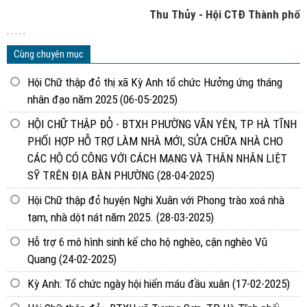
Thu Thủy - Hội CTĐ Thành phố
. . . . .
Cùng chuyên mục
Hội Chữ thập đỏ thị xã Kỳ Anh tổ chức Hưởng ứng tháng
nhân đạo năm 2025
(06-05-2025)
HỘI CHỮ THẬP ĐỎ - BTXH PHƯỜNG VĂN YÊN, TP HÀ TĨNH
PHỐI HỢP HỖ TRỢ LÀM NHÀ MỚI, SỬA CHỮA NHÀ CHO
CÁC HỘ CÓ CÔNG VỚI CÁCH MẠNG VÀ THÂN NHÂN LIỆT
SỸ TRÊN ĐỊA BÀN PHƯỜNG
(28-04-2025)
Hội Chữ thập đỏ huyện Nghi Xuân với Phong trào xoá nhà
tạm, nhà dột nát năm 2025.
(28-03-2025)
Hỗ trợ 6 mô hình sinh kế cho hộ nghèo, cận nghèo Vũ
Quang
(24-02-2025)
Kỳ Anh: Tổ chức ngày hội hiến máu đầu xuân
(17-02-2025)