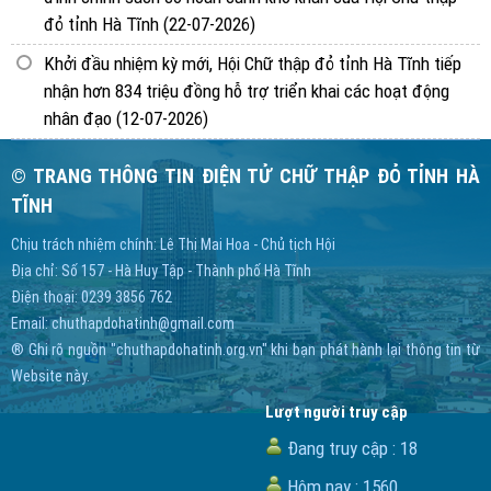
đỏ tỉnh Hà Tĩnh
(22-07-2026)
Khởi đầu nhiệm kỳ mới, Hội Chữ thập đỏ tỉnh Hà Tĩnh tiếp
nhận hơn 834 triệu đồng hỗ trợ triển khai các hoạt động
nhân đạo
(12-07-2026)
© TRANG THÔNG TIN ĐIỆN TỬ CHỮ THẬP ĐỎ TỈNH HÀ
TĨNH
Chịu trách nhiệm chính: Lê Thị Mai Hoa - Chủ tịch Hội
Địa chỉ: Số 157 - Hà Huy Tập - Thành phố Hà Tĩnh
Điện thoại: 0239 3856 762
Email:
chuthapdohatinh@gmail.com
® Ghi rõ nguồn "chuthapdohatinh.org.vn" khi bạn phát hành lại thông tin từ
Website này.
Lượt người truy cập
Đang truy cập :
18
Hôm nay :
1560