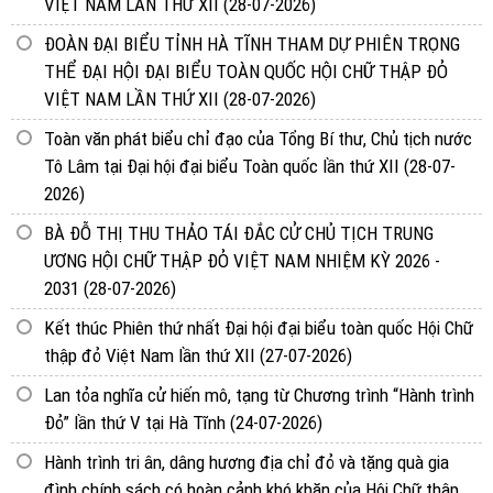
VIỆT NAM LẦN THỨ XII
(28-07-2026)
ĐOÀN ĐẠI BIỂU TỈNH HÀ TĨNH THAM DỰ PHIÊN TRỌNG
THỂ ĐẠI HỘI ĐẠI BIỂU TOÀN QUỐC HỘI CHỮ THẬP ĐỎ
VIỆT NAM LẦN THỨ XII
(28-07-2026)
Toàn văn phát biểu chỉ đạo của Tổng Bí thư, Chủ tịch nước
Tô Lâm tại Đại hội đại biểu Toàn quốc lần thứ XII
(28-07-
2026)
BÀ ĐỖ THỊ THU THẢO TÁI ĐẮC CỬ CHỦ TỊCH TRUNG
ƯƠNG HỘI CHỮ THẬP ĐỎ VIỆT NAM NHIỆM KỲ 2026 -
2031
(28-07-2026)
Kết thúc Phiên thứ nhất Đại hội đại biểu toàn quốc Hội Chữ
thập đỏ Việt Nam lần thứ XII
(27-07-2026)
Lan tỏa nghĩa cử hiến mô, tạng từ Chương trình “Hành trình
Đỏ” lần thứ V tại Hà Tĩnh
(24-07-2026)
Hành trình tri ân, dâng hương địa chỉ đỏ và tặng quà gia
đình chính sách có hoàn cảnh khó khăn của Hội Chữ thập