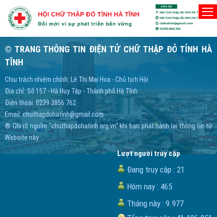
Home
/ không tìm thấy trang
Trang bạn đang xem không tồn tại!
© TRANG THÔNG TIN ĐIỆN TỬ CHỮ THẬP ĐỎ TỈNH HÀ
TĨNH
Chịu trách nhiệm chính: Lê Thị Mai Hoa - Chủ tịch Hội
Địa chỉ: Số 157 - Hà Huy Tập - Thành phố Hà Tĩnh
Điện thoại: 0239 3856 762
Email:
chuthapdohatinh@gmail.com
® Ghi rõ nguồn "chuthapdohatinh.org.vn" khi bạn phát hành lại thông tin từ
Website này.
Lượt người truy cập
Đang truy cập :
21
Hôm nay :
465
Tháng này :
9.977