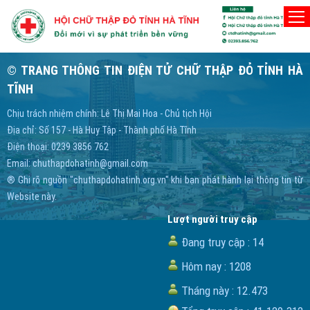
Home
/ không tìm thấy trang
Trang bạn đang xem không tồn tại!
© TRANG THÔNG TIN ĐIỆN TỬ CHỮ THẬP ĐỎ TỈNH HÀ
TĨNH
Chịu trách nhiệm chính: Lê Thị Mai Hoa - Chủ tịch Hội
Địa chỉ: Số 157 - Hà Huy Tập - Thành phố Hà Tĩnh
Điện thoại: 0239 3856 762
Email:
chuthapdohatinh@gmail.com
® Ghi rõ nguồn "chuthapdohatinh.org.vn" khi bạn phát hành lại thông tin từ
Website này.
Lượt người truy cập
Đang truy cập :
14
Hôm nay :
1208
Tháng này :
12.473