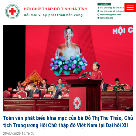
Người Hội viên Hội Chữ thập đỏ phải thật sự vì lợi 
Chủ nhật, 9/8/2026
Đ
T
V
ng
Toàn văn phát biểu khai mạc của bà Đỗ Thị Thu Thảo, Chủ
2
tịch Trung ương Hội Chữ thập đỏ Việt Nam tại Đại hội XII
S
29/07/2026 16:16:00
X