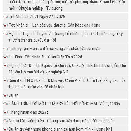
nhân đạo - mở ra chặng đường mới với phương châm: Đoàn kết - Đổi
mới - Chuyên nghiệp - Tự cường.
Tết Nhân ái VTV1 Ngày 27.1.2025
Tết Nhân ái – Lan tỏa yêu thương, Gắn kết cộng đồng
Hội chữ thập đỏ huyện Vũ Quang tổ chức nghị sơ kết giữa nhiệm kỳ
thực hiện nghị quyết đại hội
Tình nguyện viên áo đỏ nơi vùng đất chảo lửa túi mưa
Hà Tĩnh : Tết Nhân ái - Xuân Giáp Thìn 2024
Hội nghị CTĐ- TLLĐ quốc tế khu vực Châu Á-Thái Bình Dương lần thứ
11: Vai trò của VN với sự nghiệp NĐ
Diễn đàn TN CTĐ- TLLĐ khu vực Châu Á - TBD : Trí tuệ, sáng tạo của
thế hệ trẻ trước vấn đề nhân loại
Dự án
HÀNH TRÌNH ĐỎ MỘT THẬP KỶ KẾT NỐI DÒNG MÁU VIỆT_1080p
Tháng Nhân đạo 2023 :
Người tốt, việc thiện - Chung sức xây dựng cộng đồng nhân ái
Dự án truyền thông phòng tránh tai nạn bom mìn - Hương Khê