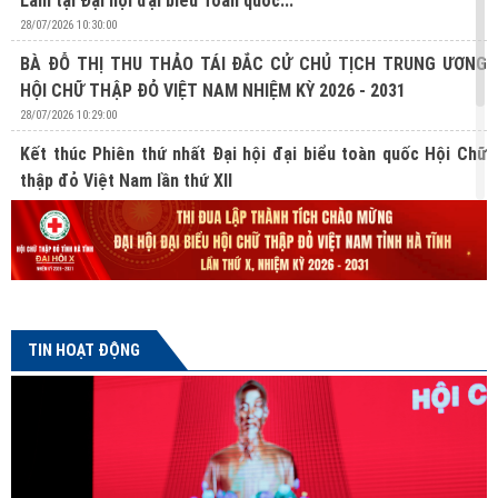
Lâm tại Đại hội đại biểu Toàn quốc...
28/07/2026 10:30:00
BÀ ĐỖ THỊ THU THẢO TÁI ĐẮC CỬ CHỦ TỊCH TRUNG ƯƠNG
HỘI CHỮ THẬP ĐỎ VIỆT NAM NHIỆM KỲ 2026 - 2031
28/07/2026 10:29:00
Kết thúc Phiên thứ nhất Đại hội đại biểu toàn quốc Hội Chữ
thập đỏ Việt Nam lần thứ XII
27/07/2026 10:31:00
Lan tỏa nghĩa cử hiến mô, tạng từ Chương trình “Hành trình
Đỏ” lần thứ V tại Hà Tĩnh
24/07/2026 16:04:00
TIN HOẠT ĐỘNG