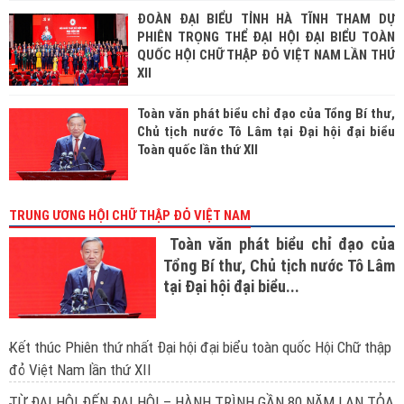
ĐOÀN ĐẠI BIỂU TỈNH HÀ TĨNH THAM DỰ
PHIÊN TRỌNG THỂ ĐẠI HỘI ĐẠI BIỂU TOÀN
QUỐC HỘI CHỮ THẬP ĐỎ VIỆT NAM LẦN THỨ
XII
Toàn văn phát biểu chỉ đạo của Tổng Bí thư,
Chủ tịch nước Tô Lâm tại Đại hội đại biểu
Toàn quốc lần thứ XII
TRUNG ƯƠNG HỘI CHỮ THẬP ĐỎ VIỆT NAM
Toàn văn phát biểu chỉ đạo của
Tổng Bí thư, Chủ tịch nước Tô Lâm
tại Đại hội đại biểu...
Kết thúc Phiên thứ nhất Đại hội đại biểu toàn quốc Hội Chữ thập
đỏ Việt Nam lần thứ XII
TỪ ĐẠI HỘI ĐẾN ĐẠI HỘI – HÀNH TRÌNH GẦN 80 NĂM LAN TỎA