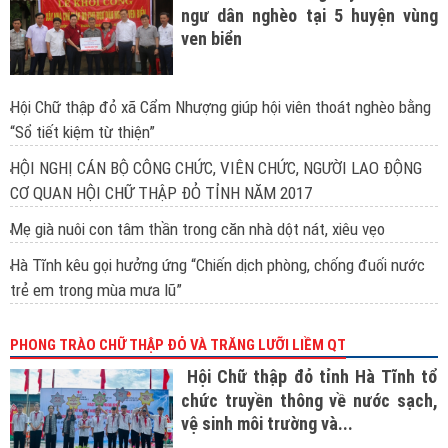
ngư dân nghèo tại 5 huyện vùng
ven biển
Hội Chữ thập đỏ xã Cẩm Nhượng giúp hội viên thoát nghèo bằng
“Sổ tiết kiệm từ thiện”
HỘI NGHỊ CÁN BỘ CÔNG CHỨC, VIÊN CHỨC, NGƯỜI LAO ĐỘNG
CƠ QUAN HỘI CHỮ THẬP ĐỎ TỈNH NĂM 2017
Mẹ già nuôi con tâm thần trong căn nhà dột nát, xiêu vẹo
Hà Tĩnh kêu gọi hưởng ứng “Chiến dịch phòng, chống đuối nước
trẻ em trong mùa mưa lũ”
PHONG TRÀO CHỮ THẬP ĐỎ VÀ TRĂNG LƯỠI LIỀM QT
Hội Chữ thập đỏ tỉnh Hà Tĩnh tổ
chức truyền thông về nước sạch,
vệ sinh môi trường và...