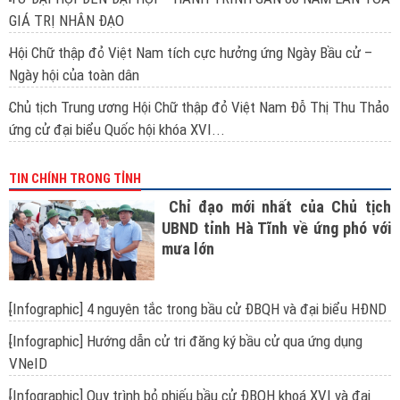
GIÁ TRỊ NHÂN ĐẠO
Hội Chữ thập đỏ Việt Nam tích cực hưởng ứng Ngày Bầu cử –
Ngày hội của toàn dân
Chủ tịch Trung ương Hội Chữ thập đỏ Việt Nam Đỗ Thị Thu Thảo
ứng cử đại biểu Quốc hội khóa XVI...
TIN CHÍNH TRONG TỈNH
Chỉ đạo mới nhất của Chủ tịch
UBND tỉnh Hà Tĩnh về ứng phó với
mưa lớn
[Infographic] 4 nguyên tắc trong bầu cử ĐBQH và đại biểu HĐND
[Infographic] Hướng dẫn cử tri đăng ký bầu cử qua ứng dụng
VNeID
[Infographic] Quy trình bỏ phiếu bầu cử ĐBQH khoá XVI và đại