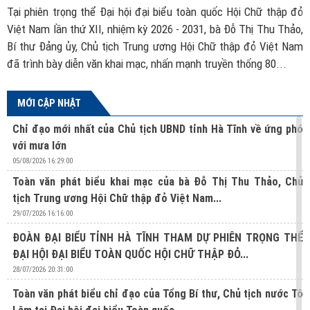
ch
Tại phiên trọng thể Đại hội đại biểu toàn quốc Hội Chữ thập đỏ
B
ác
Việt Nam lần thứ XII, nhiệm kỳ 2026 - 2031, bà Đỗ Thị Thu Thảo,
đ
ủa
Bí thư Đảng ủy, Chủ tịch Trung ương Hội Chữ thập đỏ Việt Nam
t
đã trình bày diễn văn khai mạc, nhấn mạnh truyền thống 80...
MỚI CẬP NHẬT
Chỉ đạo mới nhất của Chủ tịch UBND tỉnh Hà Tĩnh về ứng phó
với mưa lớn
05/08/2026 16:29:00
Toàn văn phát biểu khai mạc của bà Đỗ Thị Thu Thảo, Chủ
tịch Trung ương Hội Chữ thập đỏ Việt Nam...
29/07/2026 16:16:00
ĐOÀN ĐẠI BIỂU TỈNH HÀ TĨNH THAM DỰ PHIÊN TRỌNG THỂ
ĐẠI HỘI ĐẠI BIỂU TOÀN QUỐC HỘI CHỮ THẬP ĐỎ...
28/07/2026 20:31:00
Toàn văn phát biểu chỉ đạo của Tổng Bí thư, Chủ tịch nước Tô