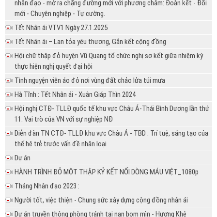
nhân đạo - mở ra chặng đường mới với phương châm: Đoàn kết - Đổi
mới - Chuyên nghiệp - Tự cường.
Tết Nhân ái VTV1 Ngày 27.1.2025
Tết Nhân ái – Lan tỏa yêu thương, Gắn kết cộng đồng
Hội chữ thập đỏ huyện Vũ Quang tổ chức nghị sơ kết giữa nhiệm kỳ
thực hiện nghị quyết đại hội
Tình nguyện viên áo đỏ nơi vùng đất chảo lửa túi mưa
Hà Tĩnh : Tết Nhân ái - Xuân Giáp Thìn 2024
Hội nghị CTĐ- TLLĐ quốc tế khu vực Châu Á-Thái Bình Dương lần thứ
11: Vai trò của VN với sự nghiệp NĐ
Diễn đàn TN CTĐ- TLLĐ khu vực Châu Á - TBD : Trí tuệ, sáng tạo của
thế hệ trẻ trước vấn đề nhân loại
Dự án
HÀNH TRÌNH ĐỎ MỘT THẬP KỶ KẾT NỐI DÒNG MÁU VIỆT_1080p
Tháng Nhân đạo 2023 :
Người tốt, việc thiện - Chung sức xây dựng cộng đồng nhân ái
Dự án truyền thông phòng tránh tai nạn bom mìn - Hương Khê