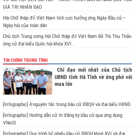
GIÁ TRỊ NHÂN ĐẠO
Hội Chữ thập đỏ Việt Nam tích cực hưởng ứng Ngày Bầu cử –
Ngày hội của toàn dân
Chủ tịch Trung ương Hội Chữ thập đỏ Việt Nam Đỗ Thị Thu Thảo
ứng cử đại biểu Quốc hội khóa XVI...
TIN CHÍNH TRONG TỈNH
Chỉ đạo mới nhất của Chủ tịch
UBND tỉnh Hà Tĩnh về ứng phó với
mưa lớn
[Infographic] 4 nguyên tắc trong bầu cử ĐBQH và đại biểu HĐND
[Infographic] Hướng dẫn cử tri đăng ký bầu cử qua ứng dụng
VNeID
[Infographic] Quy trình bỏ phiếu bầu cử ĐBQH khoá XVI và đại