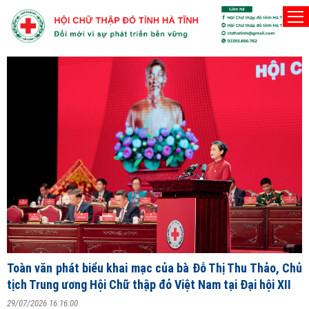
Người Hội viên Hội Chữ thập đỏ phải thật sự
Thứ Bảy, 8/8/2026
Đ
T
V
ng
Toàn văn phát biểu khai mạc của bà Đỗ Thị Thu Thảo, Chủ
2
tịch Trung ương Hội Chữ thập đỏ Việt Nam tại Đại hội XII
S
29/07/2026 16:16:00
X