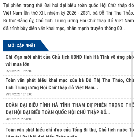
ch
Tại phiên trọng thể Đại hội đại biểu toàn quốc Hội Chữ thập đỏ
B
ác
Việt Nam lần thứ XII, nhiệm kỳ 2026 - 2031, bà Đỗ Thị Thu Thảo,
đ
ủa
Bí thư Đảng ủy, Chủ tịch Trung ương Hội Chữ thập đỏ Việt Nam
t
đã trình bày diễn văn khai mạc, nhấn mạnh truyền thống 80...
MỚI CẬP NHẬT
Chỉ đạo mới nhất của Chủ tịch UBND tỉnh Hà Tĩnh về ứng phó
với mưa lớn
05/08/2026 16:29:00
Toàn văn phát biểu khai mạc của bà Đỗ Thị Thu Thảo, Chủ
tịch Trung ương Hội Chữ thập đỏ Việt Nam...
29/07/2026 16:16:00
ĐOÀN ĐẠI BIỂU TỈNH HÀ TĨNH THAM DỰ PHIÊN TRỌNG THỂ
ĐẠI HỘI ĐẠI BIỂU TOÀN QUỐC HỘI CHỮ THẬP ĐỎ...
28/07/2026 20:31:00
Toàn văn phát biểu chỉ đạo của Tổng Bí thư, Chủ tịch nước Tô