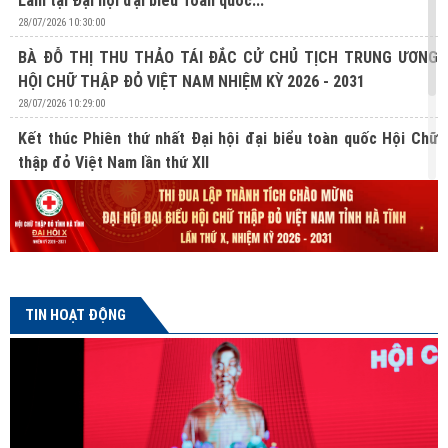
Lâm tại Đại hội đại biểu Toàn quốc...
28/07/2026 10:30:00
BÀ ĐỖ THỊ THU THẢO TÁI ĐẮC CỬ CHỦ TỊCH TRUNG ƯƠNG
HỘI CHỮ THẬP ĐỎ VIỆT NAM NHIỆM KỲ 2026 - 2031
28/07/2026 10:29:00
Kết thúc Phiên thứ nhất Đại hội đại biểu toàn quốc Hội Chữ
thập đỏ Việt Nam lần thứ XII
27/07/2026 10:31:00
Lan tỏa nghĩa cử hiến mô, tạng từ Chương trình “Hành trình
Đỏ” lần thứ V tại Hà Tĩnh
24/07/2026 16:04:00
TIN HOẠT ĐỘNG