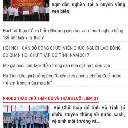
ngư dân nghèo tại 5 huyện vùng
ven biển
Hội Chữ thập đỏ xã Cẩm Nhượng giúp hội viên thoát nghèo bằng
“Sổ tiết kiệm từ thiện”
HỘI NGHỊ CÁN BỘ CÔNG CHỨC, VIÊN CHỨC, NGƯỜI LAO ĐỘNG
CƠ QUAN HỘI CHỮ THẬP ĐỎ TỈNH NĂM 2017
Mẹ già nuôi con tâm thần trong căn nhà dột nát, xiêu vẹo
Hà Tĩnh kêu gọi hưởng ứng “Chiến dịch phòng, chống đuối nước
trẻ em trong mùa mưa lũ”
PHONG TRÀO CHỮ THẬP ĐỎ VÀ TRĂNG LƯỠI LIỀM QT
Hội Chữ thập đỏ tỉnh Hà Tĩnh tổ
chức truyền thông về nước sạch,
vệ sinh môi trường và...