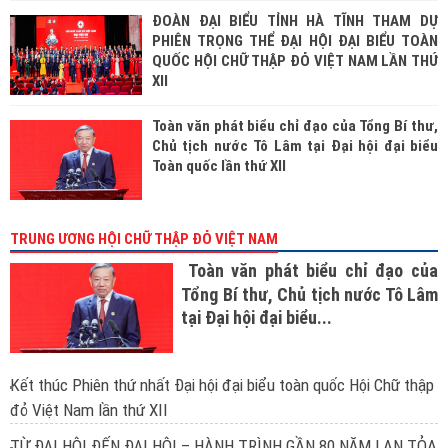
ĐOÀN ĐẠI BIỂU TỈNH HÀ TĨNH THAM DỰ
PHIÊN TRỌNG THỂ ĐẠI HỘI ĐẠI BIỂU TOÀN
QUỐC HỘI CHỮ THẬP ĐỎ VIỆT NAM LẦN THỨ
XII
Toàn văn phát biểu chỉ đạo của Tổng Bí thư,
Chủ tịch nước Tô Lâm tại Đại hội đại biểu
Toàn quốc lần thứ XII
TRUNG ƯƠNG HỘI CHỮ THẬP ĐỎ VIỆT NAM
Toàn văn phát biểu chỉ đạo của
Tổng Bí thư, Chủ tịch nước Tô Lâm
tại Đại hội đại biểu...
Kết thúc Phiên thứ nhất Đại hội đại biểu toàn quốc Hội Chữ thập
đỏ Việt Nam lần thứ XII
TỪ ĐẠI HỘI ĐẾN ĐẠI HỘI – HÀNH TRÌNH GẦN 80 NĂM LAN TỎA