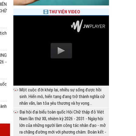
IÊN
 CHỮ
THƯ VIỆN VIDEO
tịch
, Chủ tịch nước Tô Lâm
BÀ ĐỖ THỊ THU THẢO TÁI ĐẮC CỬ 
RUNG
CHỮ THẬP ĐỎ VIỆT NAM NHIỆM KỲ 20
26 -
28/07/2026 10:29:00
nh Trung ương Đảng, Chủ tịch
Sáng 28/7, Đại hội đại biểu toàn quốc Hội Chữ 
biểu chỉ đạo tại Phiên trọng
kỳ 2026 - 2031 tổ chức phiên trọng thể, với sự 
quốc
am lần thứ XII, nhiệm kỳ 2026
đại diện cho hơn 5,6 triệu cán bộ, hội viên, tình n
Một cuộc đời khép lại, nhiều sự sống được hồi
sinh. Hiến mô, hiến tạng đang trở thành nghĩa cử
nhân văn, lan tỏa yêu thương và hy vọng...
Hành
Đại hội đại biểu toàn quốc Hội Chữ thập đỏ Việt
Nam lần thứ XII, nhiệm kỳ 2026 - 2031 - Ngày hội
lớn của những người làm công tác nhân đạo - mở
ra chặng đường mới với phương châm: Đoàn kết -