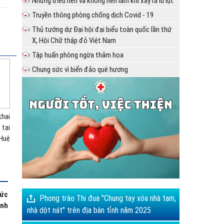
Những điều nên và không nên làm khi xảy ra lũ lụt
Truyền thông phòng chống dịch Covid - 19
sẻ
Thủ tướng dự Đại hội đại biểu toàn quốc lần thứ
X, Hội Chữ thập đỏ Việt Nam
Tập huấn phòng ngừa thảm họa
Chung sức vì biển đảo quê hương
ia
ệt -
rao
 kế
ÀY
hức
Phong trào Thi đua "Chung tay xóa nhà tạm,
inh
nhà dột nát" trên địa bàn tỉnh năm 2025