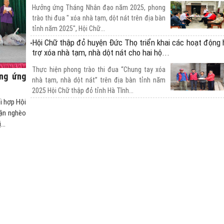
Hưởng ứng Tháng Nhân đạo năm 2025, phong
trào thi đua " xóa nhà tạm, dột nát trên địa bàn
tỉnh năm 2025", Hội Chữ...
Hội Chữ thập đỏ huyện Đức Thọ triển khai các hoạt động 
trợ xóa nhà tạm, nhà dột nát cho hai hộ...
Thực hiện phong trào thi đua “Chung tay xóa
ng ứng
nhà tạm, nhà dột nát” trên địa bàn tỉnh năm
2025 Hội Chữ thập đỏ tỉnh Hà Tĩnh...
i hợp Hội
Huyện Vũ Quang: Hỗ trợ 6 mô hình sinh kế cho hộ nghè
cận nghèo
cận nghèo trên địa bàn huyện.
..
Hội chữ thập đỏ huyện phối hợp với công ty Cổ
phần Giáo dục Lasting, chi nhánh Hà Tĩnh vừa
tổ chức Chương trình hỗ trợ mô hình...
Thu về 360 đơn vị máu từ Ngày hội Xuân hồng 2025
Ngày hội Xuân hồng năm 2025 ở huyện Đức
Thọ đã thu về 360 đơn vị máu phục vụ cho
công tác cứu chữa người bệnh.
Huyện Kỳ Anh: Ngày hội hiến máu tình nguyện năm 2025