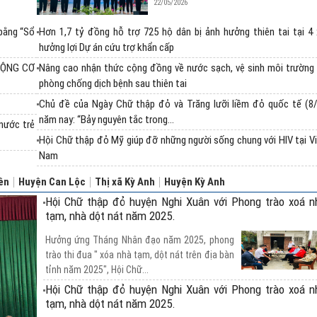
22/05/2026
bằng “Sổ
Hơn 1,7 tỷ đồng hỗ trợ 725 hộ dân bị ảnh hưởng thiên tai tại 4
hưởng lợi Dự án cứu trợ khẩn cấp
ĐỘNG CƠ
Nâng cao nhận thức cộng đồng về nước sạch, vệ sinh môi trường
phòng chống dịch bệnh sau thiên tai
Chủ đề của Ngày Chữ thập đỏ và Trăng lưỡi liềm đỏ quốc tế (8/
năm nay: “Bảy nguyên tắc trong...
nước trẻ
Hội Chữ thập đỏ Mỹ giúp đỡ những người sống chung với HIV tại V
Nam
ên
Huyện Can Lộc
Thị xã Kỳ Anh
Huyện Kỳ Anh
Hội Chữ thập đỏ huyện Nghi Xuân với Phong trào xoá n
tạm, nhà dột nát năm 2025.
Hưởng ứng Tháng Nhân đạo năm 2025, phong
trào thi đua " xóa nhà tạm, dột nát trên địa bàn
tỉnh năm 2025", Hội Chữ...
Hội Chữ thập đỏ huyện Nghi Xuân với Phong trào xoá n
tạm, nhà dột nát năm 2025.