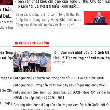
Toàn văn phát biểu chỉ đạo của Tổng Bí thư, Chủ tịch nư
Tô Lâm tại Đại hội đại biểu Toàn quốc...
u Thảo,
Sáng 28/7, Đồng chí Tô Lâm, Tổng Bí thư Ban
 Đại...
Chấp hành Trung ương Đảng, Chủ tịch nước
p đỏ Việt
Cộng hòa xã hội chủ nghĩa Việt Nam, dự và...
 thư Đảng
BÀ ĐỖ THỊ THU THẢO TÁI ĐẮC CỬ CHỦ TỊCH TRU
ƯƠNG HỘI CHỮ THẬP ĐỎ VIỆT NAM NHIỆM KỲ 2026 - 20
TIN CHÍNH TRONG TỈNH
Sáng 28/7, Đại hội đại biểu toàn quốc Hội Chữ
thập đỏ Việt Nam lần thứ XII, nhiệm kỳ 2026 -
của Tổng
Chỉ đạo mới nhất của Chủ tịch U
2031 tổ chức phiên trọng thể, với...
 tại Đại
tỉnh Hà Tĩnh về ứng phó với mưa lớn
Kết thúc Phiên thứ nhất Đại hội đại biểu toàn quốc Hội C
05/08/2026
thập đỏ Việt Nam lần thứ XII
Chiều 27/7, tại Cung Văn hóa Lao động Hữu
ữ thập đỏ
[Infographic] 4 nguyên tắc trong bầu cử ĐBQH và đại biểu HĐND
nghị Việt Xô (Hà Nội) đã diễn ra Phiên thứ nhất
[Infographic] Hướng dẫn cử tri đăng ký bầu cử qua ứng dụng VNeID
Đại hội đại biểu toàn quốc lần thứ...
 TỎA GIÁ
Lan tỏa nghĩa cử hiến mô, tạng từ Chương trình “Hành trì
[Infographic] Quy trình bỏ phiếu bầu cử ĐBQH khoá XVI và đại b
Đỏ” lần thứ V tại Hà Tĩnh
HĐND các cấp nhiệm kỳ 2026 - 2031
ử – Ngày
Chương trình hành động của các ứng cử viên Đại biểu Quốc hội K
Trong khuôn khổ Chương trình “Hành trình Đỏ”