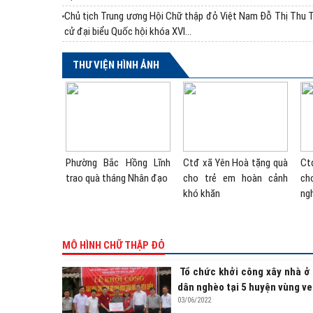
Chủ tịch Trung ương Hội Chữ thập đỏ Việt Nam Đỗ Thị Thu 
cử đại biểu Quốc hội khóa XVI...
THƯ VIỆN HÌNH ẢNH
ăn nghệ khai
Hình ảnh gian hàng do Hội
Các cá nhân ngày hội
Cá
hợ xuân tại
CTĐ trường Nguyễn Huệ
HMTN cụm liên xã Sơn
HM
T Nguyễn Huệ
phụ trách tại hội chợ do...
Tây, Sơn Hồng, Sơn Kim 1,
Tâ
Sơn...
Sơn
MÔ HÌNH CHỮ THẬP ĐỎ
Tổ chức khởi công xây nhà ở
dân nghèo tại 5 huyện vùng ve
03/06/2022