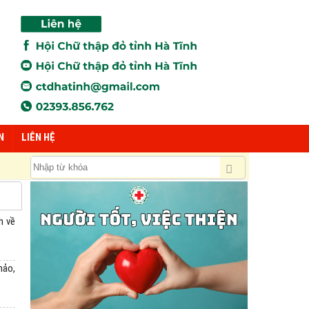
N
LIÊN HỆ
h về
hảo,