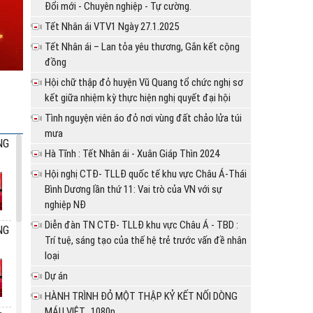
Đổi mới - Chuyên nghiệp - Tự cường.
Tết Nhân ái VTV1 Ngày 27.1.2025
Tết Nhân ái – Lan tỏa yêu thương, Gắn kết cộng
đồng
Hội chữ thập đỏ huyện Vũ Quang tổ chức nghị sơ
kết giữa nhiệm kỳ thực hiện nghị quyết đại hội
Tình nguyện viên áo đỏ nơi vùng đất chảo lửa túi
mưa
NG
Hà Tĩnh : Tết Nhân ái - Xuân Giáp Thìn 2024
Hội nghị CTĐ- TLLĐ quốc tế khu vực Châu Á-Thái
Bình Dương lần thứ 11: Vai trò của VN với sự
nghiệp NĐ
Diễn đàn TN CTĐ- TLLĐ khu vực Châu Á - TBD :
NG
Trí tuệ, sáng tạo của thế hệ trẻ trước vấn đề nhân
loại
Dự án
HÀNH TRÌNH ĐỎ MỘT THẬP KỶ KẾT NỐI DÒNG
MÁU VIỆT_1080p