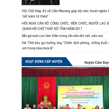
Hội Chữ thập đỏ xã Cẩm Nhượng giúp hội viên thoát nghèo 
tiết kiệm từ thiện”
HỘI NGHỊ CÁN BỘ CÔNG CHỨC, VIÊN CHỨC, NGƯỜI LAO 
QUAN HỘI CHỮ THẬP ĐỎ TỈNH NĂM 2017
Mẹ già nuôi con tâm thần trong căn nhà dột nát, xiêu vẹo
Hà Tĩnh kêu gọi hưởng ứng “Chiến dịch phòng, chống đuối 
em trong mùa mưa lũ”
HOẠT ĐỘNG CẤP HUYỆN
Huyện Cẩm Xuy