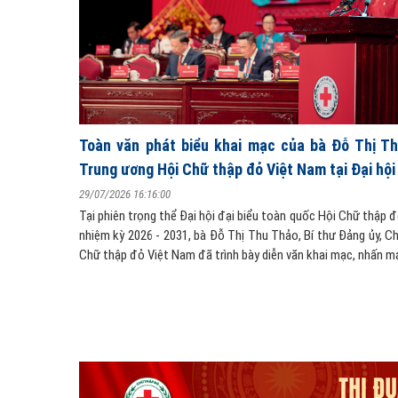
ĐOÀN ĐẠI BIỂU TỈNH HÀ TĨNH THAM DỰ PHIÊ
HỘI ĐẠI BIỂU TOÀN QUỐC HỘI CHỮ THẬP ĐỎ V
XII
o, Chủ tịch
28/07/2026 20:31:00
Sáng ngày 28/7/2026, tại Cung Văn hóa Lao động Hữu nghị 
Nội), đồng chí Nguyễn Thành Đồng, Ủy viên Ban Thường vụ Tỉ
MTTQ Việt Nam tỉnh và đồng chí Nguyễn Thị Nguyệt, Tỉnh ủ
Nam lần thứ XII,
UBND tỉnh,...
 Trung ương Hội
ền thống 80...