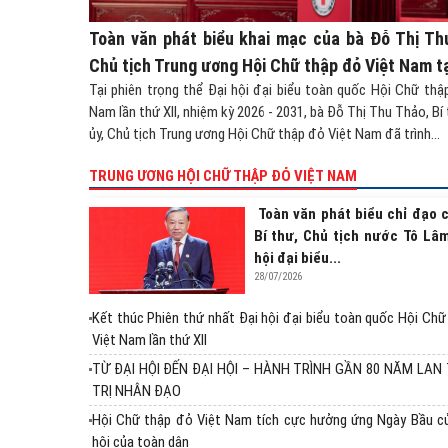
Toàn văn phát biểu khai mạc của bà Đỗ Thị Th
Chủ tịch Trung ương Hội Chữ thập đỏ Việt Nam tại
Tại phiên trọng thể Đại hội đại biểu toàn quốc Hội Chữ thậ
Nam lần thứ XII, nhiệm kỳ 2026 - 2031, bà Đỗ Thị Thu Thảo, Bí
ủy, Chủ tịch Trung ương Hội Chữ thập đỏ Việt Nam đã trình...
TRUNG ƯƠNG HỘI CHỮ THẬP ĐỎ VIỆT NAM
Toàn văn phát biểu chỉ đạo 
Bí thư, Chủ tịch nước Tô Lâm
hội đại biểu...
28/07/2026
Kết thúc Phiên thứ nhất Đại hội đại biểu toàn quốc Hội Ch
Việt Nam lần thứ XII
TỪ ĐẠI HỘI ĐẾN ĐẠI HỘI – HÀNH TRÌNH GẦN 80 NĂM LAN
TRỊ NHÂN ĐẠO
Hội Chữ thập đỏ Việt Nam tích cực hưởng ứng Ngày Bầu c
hội của toàn dân