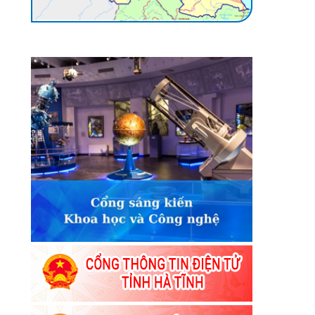
ối
ối
ối