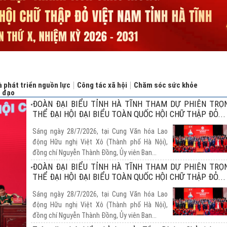
 phát triển nguồn lực
Công tác xã hội
Chăm sóc sức khỏe
n đạo
ĐOÀN ĐẠI BIỂU TỈNH HÀ TĨNH THAM DỰ PHIÊN TRỌ
THỂ ĐẠI HỘI ĐẠI BIỂU TOÀN QUỐC HỘI CHỮ THẬP ĐỎ...
Sáng ngày 28/7/2026, tại Cung Văn hóa Lao
động Hữu nghị Việt Xô (Thành phố Hà Nội),
đồng chí Nguyễn Thành Đồng, Ủy viên Ban...
ĐOÀN ĐẠI BIỂU TỈNH HÀ TĨNH THAM DỰ PHIÊN TRỌ
THỂ ĐẠI HỘI ĐẠI BIỂU TOÀN QUỐC HỘI CHỮ THẬP ĐỎ...
Sáng ngày 28/7/2026, tại Cung Văn hóa Lao
động Hữu nghị Việt Xô (Thành phố Hà Nội),
đồng chí Nguyễn Thành Đồng, Ủy viên Ban...