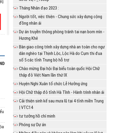
ớc
Tháng Nhân đạo 2023 :
Người tốt, việc thiện - Chung sức xây dựng cộng
đồng nhân ái
Dự án truyền thông phòng tránh tai nạn bom mìn -
NG
Hương Khê
31
Bàn giao công trình xây dựng nhà an toàn cho ngư
dân nghèo tại Thịnh Lộc, Lộc Hà do Cụm thi đua
số 5 các tỉnh Trung bộ hỗ trợ
BND
Chào mừng Đại hội Đại biểu toàn quốc Hội Chữ
hữ
thập đỏ Việt Nam lần thứ IX
Huyện Nghi Xuân tổ chức Lễ Hưởng ứng
Hội Chữ thập đỏ tỉnh Hà Tĩnh - Hành trình nhân ái
Cải thiện sinh kế sau mưa lũ tại 4 tỉnh miền Trung
| VTC14
nh
iểu
tư tưởng hồ chí minh
Phóng sự Dự án
hóa