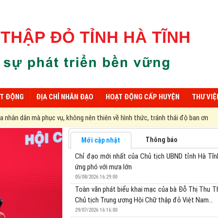
ẠT ĐỘNG
ĐỊA CHỈ NHÂN ĐẠO
HOẠT ĐỘNG CẤP HUYỆN
THƯ VIỆ
không nên thiên về hình thức, tránh thái độ ban ơn
Thông báo
Mới cập nhật
Chỉ đạo mới nhất của Chủ tịch UBND tỉnh Hà Tĩn
ứng phó với mưa lớn
05/08/2026 16:29:00
Toàn văn phát biểu khai mạc của bà Đỗ Thị Thu T
Chủ tịch Trung ương Hội Chữ thập đỏ Việt Nam...
29/07/2026 16:16:00