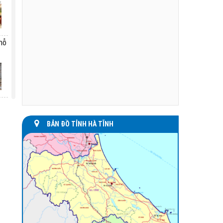
hỗ
o,
BẢN ĐỒ TỈNH HÀ TĨNH