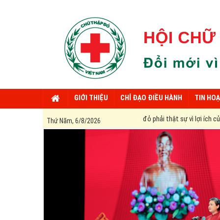
GIỚI THIỆU
CHỈ ĐẠO ĐIỀU HÀNH
TIN HO
ời Hội viên Hội Chữ thập đỏ phải thật sự vì lợi ích của nhân dân mà phục vụ, 
Thứ Năm, 6/8/2026