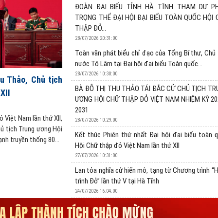
ĐOÀN ĐẠI BIỂU TỈNH HÀ TĨNH THAM DỰ PH
TRỌNG THỂ ĐẠI HỘI ĐẠI BIỂU TOÀN QUỐC HỘI
THẬP ĐỎ...
28/07/2026 20:31:00
N TRỌNG THỂ ĐẠI
Toàn văn phát biểu chỉ đạo của Tổng Bí thư, Chủ 
IỆT NAM LẦN THỨ
nước Tô Lâm tại Đại hội đại biểu Toàn quốc...
28/07/2026 10:30:00
Toàn văn phát biểu chỉ đạo của Tổng Bí thư
BÀ ĐỖ THỊ THU THẢO TÁI ĐẮC CỬ CHỦ TỊCH T
tại Đại hội đại biểu Toàn quốc lần thứ XII
Việt Xô (Thành phố Hà
ƯƠNG HỘI CHỮ THẬP ĐỎ VIỆT NAM NHIỆM KỲ 20
nh ủy, Chủ tịch Ủy ban
28/07/2026 10:30:00
2031
y viên, Phó Chủ tịch
Sáng 28/7, Đồng chí Tô Lâm, Tổng Bí thư Ban Chấp hà
28/07/2026 10:29:00
nước Cộng hòa xã hội chủ nghĩa Việt Nam, dự và phát 
Kết thúc Phiên thứ nhất Đại hội đại biểu toàn 
thể Đại hội đại biểu toàn quốc Hội Chữ thập đỏ Việt N
Hội Chữ thập đỏ Việt Nam lần thứ XII
-...
27/07/2026 10:31:00
Lan tỏa nghĩa cử hiến mô, tạng từ Chương trình “
trình Đỏ” lần thứ V tại Hà Tĩnh
24/07/2026 16:04:00